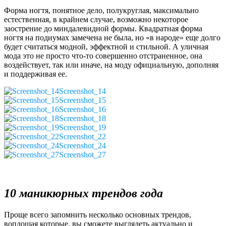
Форма ногтя, понятное дело, полукруглая, максимально
естественная, в крайнем случае, возможно некоторое
заострение до миндалевидной формы. Квадратная форма
ногтя на подиумах замечена не была, но «в народе» еще долго
будет считаться модной, эффектной и стильной. А уличная
мода это не просто что-то совершенно отстраненное, она
воздействует, так или иначе, на моду официальную, дополняя
и поддерживая ее.
Screenshot_14
Screenshot_15
Screenshot_16
Screenshot_18
Screenshot_19
Screenshot_22
Screenshot_24
Screenshot_27
10 маникюрных трендов года
Проще всего запомнить несколько основных трендов,
воплощая которые, вы сможете выглядеть актуально и