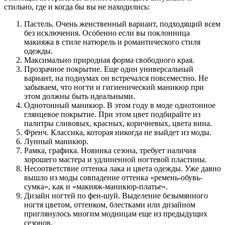
стильно, где и когда бы вы не находились:
Пастель. Очень женственный вариант, подходящий всем
без исключения. Особенно если вы поклонница
макияжа в стиле натюрель и романтического стиля
одежды.
Максимально природная форма свободного края.
Прозрачное покрытие. Еще один универсальный
вариант, на подиумах он встречался повсеместно. Не
забываем, что ногти и гигиенический маникюр при
этом должны быть идеальными.
Однотонный маникюр. В этом году в моде однотонное
глянцевое покрытие. При этом цвет подбирайте из
палитры сливовых, красных, коричневых, цвета вина.
Френч. Классика, которая никогда не выйдет из моды.
Лунный маникюр.
Рамка, графика. Новинка сезона, требует наличия
хорошего мастера и удлиненной ногтевой пластины.
Несоответствие оттенка лака и цвета одежды. Уже давно
вышло из моды совпадение оттенка «ремень-обувь-
сумка», как и «макияж-маникюр-платье».
Дизайн ногтей по фен-шуй. Выделение безымянного
ногтя цветом, оттенком, блестками или дизайном
приглянулось многим модницам еще из предыдущих
сезонов.