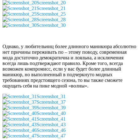
Screenshot_20
Screenshot_21
Screenshot_25
Screenshot_28
Screenshot_30
Однако, у любительниц более длинного маникюра абсолютно
нет причины переживать по – этому поводу, современная
мода достаточно демократична и лояльна, а исключения
всегда лишь подтверждают правило. Кроме того, всегда
возможен компромисс, если у вас будет более длинный
маникюр, но выполненный в подчеркнуто модных
требованиях предстоящего сезона, то вы также сможете
ощущать себя на пике модной «волны».
Screenshot_31
Screenshot_37
Screenshot_39
Screenshot_40
Screenshot_41
Screenshot_43
Screenshot_46
Screenshot_47