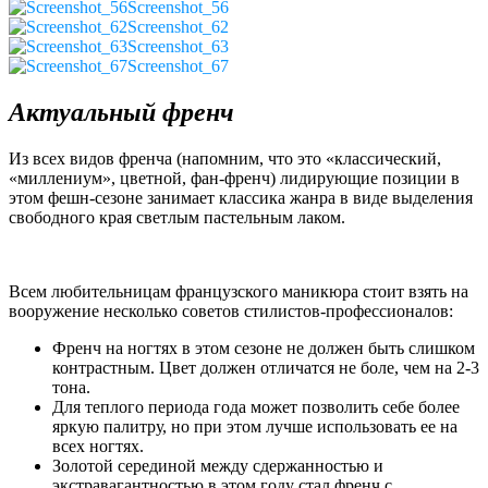
Screenshot_56
Screenshot_62
Screenshot_63
Screenshot_67
Актуальный френч
Из всех видов френча (напомним, что это «классический,
«миллениум», цветной, фан-френч) лидирующие позиции в
этом фешн-сезоне занимает классика жанра в виде выделения
свободного края светлым пастельным лаком.
Всем любительницам французского маникюра стоит взять на
вооружение несколько советов стилистов-профессионалов:
Френч на ногтях в этом сезоне не должен быть слишком
контрастным. Цвет должен отличатся не боле, чем на 2-3
тона.
Для теплого периода года может позволить себе более
яркую палитру, но при этом лучше использовать ее на
всех ногтях.
Золотой серединой между сдержанностью и
экстравагантностью в этом году стал френч с