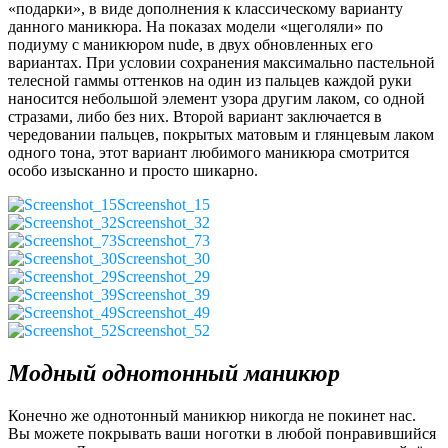
«подарки», в виде дополнения к классическому варианту
данного маникюра. На показах модели «щеголяли» по
подиуму с маникюром nude, в двух обновленных его
вариантах. При условии сохранения максимально пастельной
телесной гаммы оттенков на один из пальцев каждой руки
наносится небольшой элемент узора другим лаком, со одной
стразами, либо без них. Второй вариант заключается в
чередовании пальцев, покрытых матовым и глянцевым лаком
одного тона, этот вариант любимого маникюра смотрится
особо изысканно и просто шикарно.
Screenshot_15
Screenshot_32
Screenshot_73
Screenshot_30
Screenshot_29
Screenshot_39
Screenshot_49
Screenshot_52
Модный однотонный маникюр
Конечно же однотонный маникюр никогда не покинет нас.
Вы можете покрывать ваши ноготки в любой понравившийся