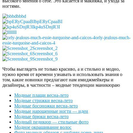
высокого мнения о себе. Это касается и макияжа, и ухода за
ногтями.
bbbd
bpERyCpaaBI
kp4uSDnjR3I
llll
orly-jealous-much-
essie-turquoise-and-caicos-4
Screenshot_2
Screenshot_6
Screenshot_9
Чтобы выглядеть не только красиво, а и стильно и модно,
нужно время от времени узнавать и использовать знания о
том, какие новинки предлагают нам имиджмейкеры и
дизайнеры, в частности – модные тенденции маникюраю
Модные плащи весна-лето
Модные стрижки весна-лето
Модные босоножки весна-лето
Модные нарощенные ногти — идеи
Модные брюки весна-лето
Модный педикюр — стильные фото
Модное окрашивание волос
Фото модных образов с шубами осень-зима