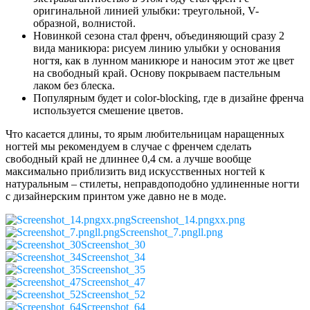
оригинальной линией улыбки: треугольной, V-
образной, волнистой.
Новинкой сезона стал френч, объединяющий сразу 2
вида маникюра: рисуем линию улыбки у основания
ногтя, как в лунном маникюре и наносим этот же цвет
на свободный край. Основу покрываем пастельным
лаком без блеска.
Популярным будет и color-blocking, где в дизайне френча
используется смешение цветов.
Что касается длины, то ярым любительницам наращенных
ногтей мы рекомендуем в случае с френчем сделать
свободный край не длиннее 0,4 см. а лучше вообще
максимально приблизить вид искусственных ногтей к
натуральным – стилеты, неправдоподобно удлиненные ногти
с дизайнерским принтом уже давно не в моде.
Screenshot_14.pngxx.png
Screenshot_7.pngll.png
Screenshot_30
Screenshot_34
Screenshot_35
Screenshot_47
Screenshot_52
Screenshot_64