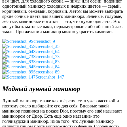
вам цвет. Для холодного сезона — зимы или осени, подойдёт
однотонный маникюр холодных и неярких цветов — серый,
коричневый, бежевый, бордовый. Летом вы можете выбирать
яркие сочные цвета для вашего маникюра. Зелёные, голубые,
жёлтые, малиновые ноготки — это, что нужно для лета. Это
могут быть матовые лаки, перламутровые либо обычный лак-
эмаль. При желании маникюр можно украсить камнями.
Screenshot_9
Screenshot_35
Screenshot_64
Screenshot_73
Screenshot_83
Screenshot_84
Screenshot_89
Screenshot_147
Модный лунный маникюр
Лунный маникюр, также как и френч, стал уже классикой и
поэтому смело выбирайте его для себя. Впервые такой
маникюр появился на показе Dior, поэтому его ещё называют
маникюром от Диор. Есть ещё одно название- это
голливудский маникюр, из-за того, что лунный маникюр
является как бы противоположностью френча. Особенность