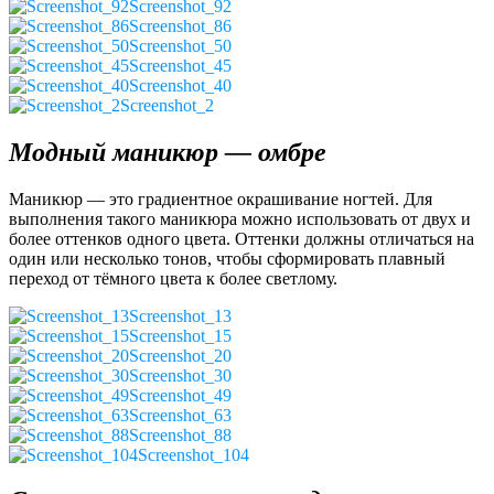
Screenshot_92
Screenshot_86
Screenshot_50
Screenshot_45
Screenshot_40
Screenshot_2
Модный маникюр — омбре
Маникюр — это градиентное окрашивание ногтей. Для
выполнения такого маникюра можно использовать от двух и
более оттенков одного цвета. Оттенки должны отличаться на
один или несколько тонов, чтобы сформировать плавный
переход от тёмного цвета к более светлому.
Screenshot_13
Screenshot_15
Screenshot_20
Screenshot_30
Screenshot_49
Screenshot_63
Screenshot_88
Screenshot_104