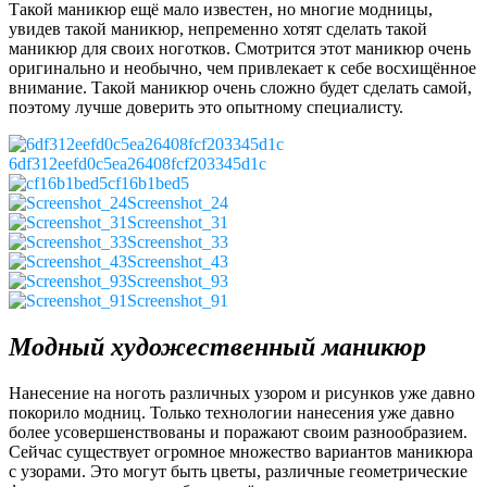
Такой маникюр ещё мало известен, но многие модницы,
увидев такой маникюр, непременно хотят сделать такой
маникюр для своих ноготков. Смотрится этот маникюр очень
оригинально и необычно, чем привлекает к себе восхищённое
внимание. Такой маникюр очень сложно будет сделать самой,
поэтому лучше доверить это опытному специалисту.
6df312eefd0c5ea26408fcf203345d1c
cf16b1bed5
Screenshot_24
Screenshot_31
Screenshot_33
Screenshot_43
Screenshot_93
Screenshot_91
Модный художественный маникюр
Нанесение на ноготь различных узором и рисунков уже давно
покорило модниц. Только технологии нанесения уже давно
более усовершенствованы и поражают своим разнообразием.
Сейчас существует огромное множество вариантов маникюра
с узорами. Это могут быть цветы, различные геометрические