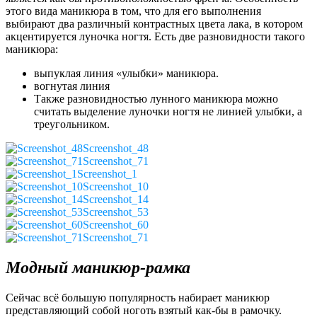
этого вида маникюра в том, что для его выполнения
выбирают два различный контрастных цвета лака, в котором
акцентируется луночка ногтя. Есть две разновидности такого
маникюра:
выпуклая линия «улыбки» маникюра.
вогнутая линия
Также разновидностью лунного маникюра можно
считать выделение луночки ногтя не линией улыбки, а
треугольником.
Screenshot_48
Screenshot_71
Screenshot_1
Screenshot_10
Screenshot_14
Screenshot_53
Screenshot_60
Screenshot_71
Модный маникюр-рамка
Сейчас всё большую популярность набирает маникюр
представляющий собой ноготь взятый как-бы в рамочку.