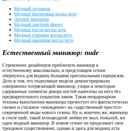
Модный педикюр
Модные босоножки весна-лето
Летний маникюр
Модный цветной френч
Модные ногти весна-лето
Модные стрижки весна-лето
Модный маникюр весна-лето
Естественный маникюр: nude
Стремление дизайнеров приблизить маникюр к
естественному максимально, в предстоящем сезоне
обернулось для модниц большим оригинальным сюрпризом.
Дело в том, что подиумные модели демонстрировали
совершенно потрясающий маникюр, узоры и некоторые
сдержанные элементы декора ногтей нанесены на него без
предварительного покрытия лаком. Такая неординарная
техника выполнения маникюра презентует его фантастически
свежее и стильное «вхождение» на «царственный престол»
современной моды нового сезона. Ну и, конечно же, маникюр
в стиле nude, такой всенародной любви не знал, пожалуй, ни
один модный маникюр. В новом сезоне он продолжает свое
трендовое существование, однако и здесь для модниц есть