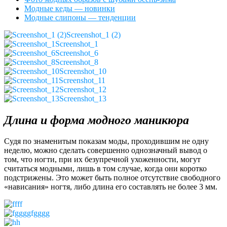
Модные кеды — новинки
Модные слипоны — тенденции
Screenshot_1 (2)
Screenshot_1
Screenshot_6
Screenshot_8
Screenshot_10
Screenshot_11
Screenshot_12
Screenshot_13
Длина и форма модного маникюра
Судя по знаменитым показам моды, проходившим не одну
неделю, можно сделать совершенно однозначный вывод о
том, что ногти, при их безупречной ухоженности, могут
считаться модными, лишь в том случае, когда они коротко
подстрижены. Это может быть полное отсутствие свободного
«нависания» ногтя, либо длина его составлять не более 3 мм.
ff
fgggg
h