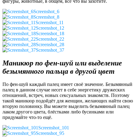
фигуры, животные, в общем, всё что вы захотите.
Screenshot_6
Screenshot_8
Screenshot_11
Screenshot_12
Screenshot_18
Screenshot_22
Screenshot_28
Screenshot_37
Маникюр по фен-шуй или выделение
безымянного пальца в другой цвет
По фен-шуй каждый палец имеет своё значение. Безымянный
палец в данном случае несет в себе энергетику дружеских
отношений, встреч, новых сексуальных знакомств. Поэтому
такой маникюр подойдёт для женщин, желающих найти свою
вторую половинку. Вы можете выделить безымянный палец
лаком другого цвета, блёстками либо бусинками или
придумайте что-то ещё.
Screenshot_101
Screenshot_95