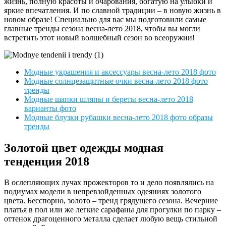
жизнь, полную красоты и очарования, богатую на улыбки и
яркие впечатления. И по славной традиции – в новую жизнь в
новом образе! Специально для вас мы подготовили самые
главные тренды сезона весна-лето 2018, чтобы вы могли
встретить этот новый волшебный сезон во всеоружии!
Модные украшения и аксессуары весна-лето 2018 фото
Модные солнцезащитные очки весна-лето 2018 фото
тренды
Модные шапки шляпы и береты весна-лето 2018
варианты фото
Модные блузки рубашки весна-лето 2018 фото образы
тренды
Золотой цвет одежды модная
тенденция 2018
В ослепляющих лучах прожекторов то и дело появлялись на
подиумах модели в непревзойденных одеяниях золотого
цвета. Бесспорно, золото – тренд грядущего сезона. Вечерние
платья в пол или же легкие сарафаны для прогулки по парку –
оттенок драгоценного металла сделает любую вещь стильной