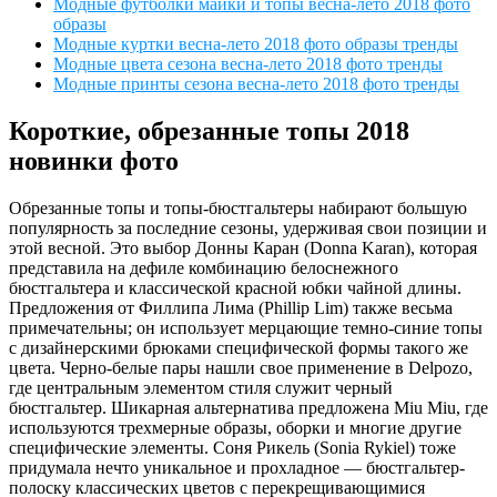
Модные футболки майки и топы весна-лето 2018 фото
образы
Модные куртки весна-лето 2018 фото образы тренды
Модные цвета сезона весна-лето 2018 фото тренды
Модные принты сезона весна-лето 2018 фото тренды
Короткие, обрезанные топы 2018
новинки фото
Обрезанные топы и топы-бюстгальтеры набирают большую
популярность за последние сезоны, удерживая свои позиции и
этой весной. Это выбор Донны Каран (Donna Karan), которая
представила на дефиле комбинацию белоснежного
бюстгальтера и классической красной юбки чайной длины.
Предложения от Филлипа Лима (Phillip Lim) также весьма
примечательны; он использует мерцающие темно-синие топы
с дизайнерскими брюками специфической формы такого же
цвета. Черно-белые пары нашли свое применение в Delpozo,
где центральным элементом стиля служит черный
бюстгальтер. Шикарная альтернатива предложена Miu Miu, где
используются трехмерные образы, оборки и многие другие
специфические элементы. Соня Рикель (Sonia Rykiel) тоже
придумала нечто уникальное и прохладное — бюстгальтер-
полоску классических цветов с перекрещивающимися