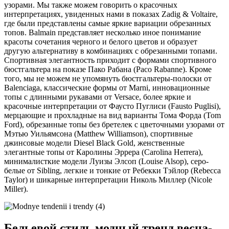
узорами. Мы также можем говорить о красочных
интерпретациях, увиденных нами в показах Zadig & Voltaire,
где были представлены самые яркие вариации обрезанных
топов. Balmain представляет несколько иное понимание
красоты сочетания черного и белого цветов и образует
другую альтернативу в комбинациях с обрезанными топами.
Спортивная элегантность приходит с формами спортивного
бюстгальтера на показе Пако Рабана (Paco Rabanne). Кроме
того, мы не можем не упомянуть бюстгальтеры-полоски от
Balenciaga, классические формы от Marni, инновационные
топы с длинными рукавами от Versace, более яркие и
красочные интерпретации от Фаусто Пуглиси (Fausto Puglisi),
мерцающие и прохладные на вид варианты Тома Форда (Tom
Ford), обрезанные топы без бретелек с цветочными узорами от
Мэтью Уильямсона (Matthew Williamson), спортивные
джинсовые модели Diesel Black Gold, женственные
элегантные топы от Каролины Эррера (Carolina Herrera),
минималисткие модели Луизы Элсоп (Louise Alsop), серо-
белые от Sibling, легкие и тонкие от Ребекки Тэйлор (Rebecca
Taylor) и шикарные интерпретации Николь Миллер (Nicole
Miller).
Бельевой стиль модный тренд весна-