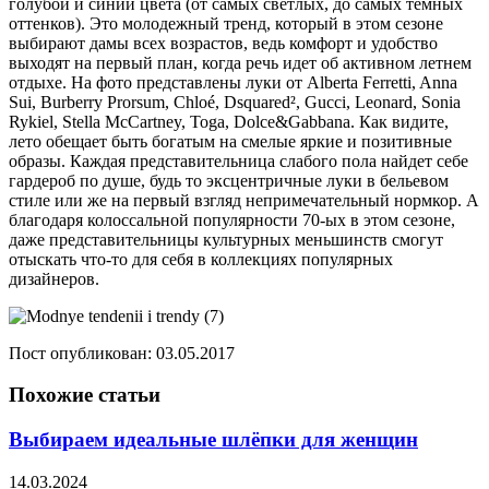
голубой и синий цвета (от самых светлых, до самых темных
оттенков). Это молодежный тренд, который в этом сезоне
выбирают дамы всех возрастов, ведь комфорт и удобство
выходят на первый план, когда речь идет об активном летнем
отдыхе. На фото представлены луки от Alberta Ferretti, Anna
Sui, Burberry Prorsum, Chloé, Dsquared², Gucci, Leonard, Sonia
Rykiel, Stella McCartney, Toga, Dolce&Gabbana. Как видите,
лето обещает быть богатым на смелые яркие и позитивные
образы. Каждая представительница слабого пола найдет себе
гардероб по душе, будь то эксцентричные луки в бельевом
стиле или же на первый взгляд непримечательный нормкор. А
благодаря колоссальной популярности 70-ых в этом сезоне,
даже представительницы культурных меньшинств смогут
отыскать что-то для себя в коллекциях популярных
дизайнеров.
Пост опубликован: 03.05.2017
Похожие статьи
Выбираем идеальные шлёпки для женщин
14.03.2024