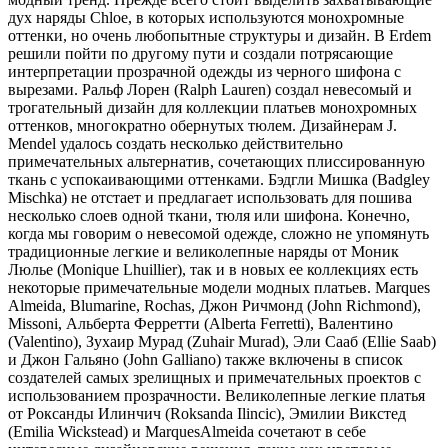
дух наряды Chloe, в которых используются монохромные
оттенки, но очень любопытные структуры и дизайн. В Erdem
решили пойти по другому пути и создали потрясающие
интерпретации прозрачной одежды из черного шифона с
вырезами. Ральф Лорен (Ralph Lauren) создал невесомый и
трогательный дизайн для коллекции платьев монохромных
оттенков, многократно обернутых тюлем. Дизайнерам J.
Mendel удалось создать несколько действительно
примечательных альтернатив, сочетающих плиссированную
ткань с успокаивающими оттенками. Бэдгли Мишка (Badgley
Mischka) не отстает и предлагает использовать для пошива
несколько слоев одной ткани, тюля или шифона. Конечно,
когда мы говорим о невесомой одежде, сложно не упомянуть
традиционные легкие и великолепные наряды от Моник
Люлье (Monique Lhuillier), так и в новых ее коллекциях есть
некоторые примечательные модели модных платьев. Marques
Almeida, Blumarine, Rochas, Джон Ричмонд (John Richmond),
Missoni, Альберта Ферретти (Alberta Ferretti), Валентино
(Valentino), Зухаир Мурад (Zuhair Murad), Эли Сааб (Ellie Saab)
и Джон Гальяно (John Galliano) также включены в список
создателей самых зрелищных и примечательных проектов с
использованием прозрачности. Великолепные легкие платья
от Роксанды Илинчич (Roksanda Ilincic), Эмилии Викстед
(Emilia Wickstead) и MarquesAlmeida сочетают в себе