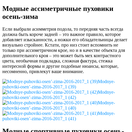
Модные ассиметричные пуховики
осень-зима
Если выбрали асимметрия подола, то передняя часть всегда
должна быть короче задней – это важное правило, которое
добавляет изысканности, а ножки его обладательницы делает
визуально стройнее. Кстати, про низ стоит вспомнить не
только при ассиметричном крое, но и в качестве объекта для
дополнительного кроя – это может быть мех контрастного
цвета, необычная подкладка, сложная фактура, стежка
интересной формы и другие подобные нюансы, которые,
несомненно, привлекут ваше внимание.
Modnye-
puhoviki-osen’-zima-2016-2017_1 (39)
Modnye-
puhoviki-osen’-zima-2016-2017_1 (42)
Modnye-
puhoviki-osen’-zima-2016-2017_1 (40)
Modnye-
puhoviki-osen’-zima-2016-2017_1 (41)
Модные спортивные пуховики осень-