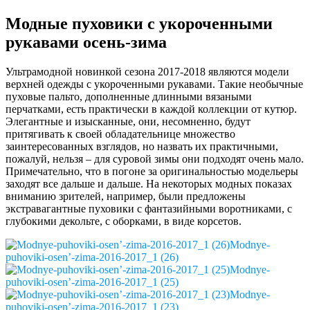
Модные пуховики с укороченными
рукавами осень-зима
Ультрамодной новинкой сезона 2017-2018 являются модели
верхней одежды с укороченными рукавами. Такие необычные
пуховые пальто, дополненные длинными вязаными
перчатками, есть практически в каждой коллекции от кутюр.
Элегантные и изысканные, они, несомненно, будут
притягивать к своей обладательнице множество
заинтересованных взглядов, но назвать их практичными,
пожалуй, нельзя – для суровой зимы они подходят очень мало.
Примечательно, что в погоне за оригинальностью модельеры
заходят все дальше и дальше. На некоторых модных показах
вниманию зрителей, например, были предложены
экстравагантные пуховики с фантазийными воротниками, с
глубокими декольте, с оборками, в виде корсетов.
Modnye-
puhoviki-osen’-zima-2016-2017_1 (26)
Modnye-
puhoviki-osen’-zima-2016-2017_1 (25)
Modnye-
puhoviki-osen’-zima-2016-2017_1 (23)