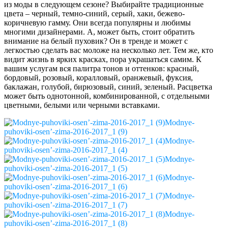
из моды в следующем сезоне? Выбирайте традиционные
цвета – черный, темно-синий, серый, хаки, бежево-
коричневую гамму. Они всегда популярны и любимы
многими дизайнерами. А, может быть, стоит обратить
внимание на белый пуховик? Он в тренде и может с
легкостью сделать вас моложе на несколько лет. Тем же, кто
видит жизнь в ярких красках, пора украшаться самим. К
вашим услугам вся палитра тонов и оттенков: красный,
бордовый, розовый, коралловый, оранжевый, фуксия,
баклажан, голубой, бирюзовый, синий, зеленый. Расцветка
может быть однотонной, комбинированной, с отдельными
цветными, белыми или черными вставками.
Modnye-
puhoviki-osen’-zima-2016-2017_1 (9)
Modnye-
puhoviki-osen’-zima-2016-2017_1 (4)
Modnye-
puhoviki-osen’-zima-2016-2017_1 (5)
Modnye-
puhoviki-osen’-zima-2016-2017_1 (6)
Modnye-
puhoviki-osen’-zima-2016-2017_1 (7)
Modnye-
puhoviki-osen’-zima-2016-2017_1 (8)