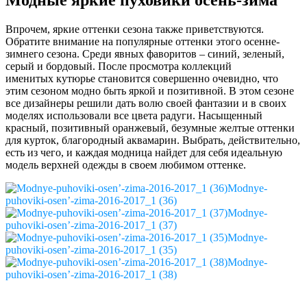
Модные яркие пуховики осень-зима
Впрочем, яркие оттенки сезона также приветствуются.
Обратите внимание на популярные оттенки этого осенне-
зимнего сезона. Среди явных фаворитов – синий, зеленый,
серый и бордовый. После просмотра коллекций
именитых кутюрье становится совершенно очевидно, что
этим сезоном модно быть яркой и позитивной. В этом сезоне
все дизайнеры решили дать волю своей фантазии и в своих
моделях использовали все цвета радуги. Насыщенный
красный, позитивный оранжевый, безумные желтые оттенки
для курток, благородный аквамарин. Выбрать, действительно,
есть из чего, и каждая модница найдет для себя идеальную
модель верхней одежды в своем любимом оттенке.
Modnye-
puhoviki-osen’-zima-2016-2017_1 (36)
Modnye-
puhoviki-osen’-zima-2016-2017_1 (37)
Modnye-
puhoviki-osen’-zima-2016-2017_1 (35)
Modnye-
puhoviki-osen’-zima-2016-2017_1 (38)