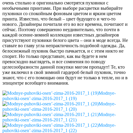
очень стильно и оригинально смотрятся пуховики с
необычными принтами. При выборе расцветки выбирайте
пуховики со спокойным фоновым цветом и ярким цветом
принта. Известно, что белый – цвет будущего и чего-то
нового. Дизайнеры почитали его во все времена, почитают и
сейчас. Поэтому совершенно неудивительно, что почти в
каждой осенне-зимней коллекции известных дизайнеров
присутствуют пуховики белого цвета – они в моде всегда. Не
ставьте во главу угла непрактичность подобной одежды. Да,
белоснежный пуховик быстро пачкается, и с этим никто не
спорит. Но только представьте, как вы будете в нем
превосходно выглядеть, и все сомнения по поводу
целесообразности данной покупки мигом пропадут! Те, кто
уже включил в свой зимний гардероб белый пуховик, точно
знают, что с его помощью они будут не только в тепле, но и в
эпицентре всеобщего внимания.
Modnye-
puhoviki-osen’-zima-2016-2017_1 (19)
Modnye-
puhoviki-osen’-zima-2016-2017_1 (20)
Modnye-
puhoviki-osen’-zima-2016-2017_1 (21)
Modnye-
puhoviki-osen’-zima-2016-2017_1 (22)