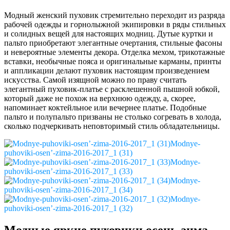
Модный женский пуховик стремительно переходит из разряда
рабочей одежды и горнолыжной экипировки в ряды стильных
и солидных вещей для настоящих модниц. Дутые куртки и
пальто приобретают элегантные очертания, стильные фасоны
и невероятные элементы декора. Отделка мехом, трикотажные
вставки, необычные пояса и оригинальные карманы, принты
и аппликации делают пуховик настоящим произведением
искусства. Самой изящной можно по праву считать
элегантный пуховик-платье с расклешенной пышной юбкой,
который даже не похож на верхнюю одежду, а, скорее,
напоминает коктейльное или вечернее платье. Подобные
пальто и полупальто призваны не столько согревать в холода,
сколько подчеркивать неповторимый стиль обладательницы.
Modnye-
puhoviki-osen’-zima-2016-2017_1 (31)
Modnye-
puhoviki-osen’-zima-2016-2017_1 (33)
Modnye-
puhoviki-osen’-zima-2016-2017_1 (34)
Modnye-
puhoviki-osen’-zima-2016-2017_1 (32)