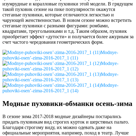
изумрудные и коралловые пуховики этой модели. В грядущем
такой пуховик сезоне на пике популярности окажутся
стеганые пуховики, которые отличаются легкостью и
чарующей женственностью. В новом сезоне можно встретить
стеганые пуховики с разными фигурами: ромбами,
квадратами, треугольниками и т.д. Таким образом, пуховик
приобретает эффект «дутости» и получается более ажурным за
счет частого чередования геометрических форм.
Modnye-
puhoviki-osen’-zima-2016-2017_1 (11)
Modnye-
puhoviki-osen’-zima-2016-2017_1 (12)
Modnye-
puhoviki-osen’-zima-2016-2017_1 (13)
Modnye-
puhoviki-osen’-zima-2016-2017_1 (14)
Модные пуховики-обманки осень-зима
В сезоне зима 2017-2018 модные дизайнеры постарались
придать пуховикам вид строгих курток и шерстяных пальто.
Благодаря строгому виду, их можно одевать даже на
официальные мероприятия, например, поход в театр. Лучше