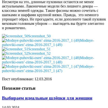
Несмотря на это, длинные пуховики остаются не менее
актуальными. Лаконичные модели без лишнего декора —
классика зимней одежды. Такие фасоны можно сочетать с
шапками и шарфами крупной вязки. Правда, это немного
упрощает образ. Не прогадаете, если дополните такой пуховик
меховым головным убором — выглядеть вы будете элегантно
и романтично.
Screenshot_50
Modnye-
puhoviki-osen’-zima-2016-2017_1 (49)
Screenshot_51
Screenshot_52
Modnye-
puhoviki-osen’-zima-2016-2017_1 (48)
Modnye-
puhoviki-osen’-zima-2016-2017_1 (47)
Пост опубликован: 12.03.2016
Похожие статьи
Выбираем идеальные шлёпки для женщин
14.03.2024