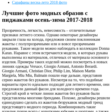
Сарафаны весна-лето 2018 фото
Лучшие фото модных образов с
пиджаками осень-зима 2017-2018
Прозрачность, легкость, невесомость – отличительные
признаки летнего сезона. Однако некоторые дизайнеры
закрыли глаза на холода, предложив своим поклонникам
жакеты с полупрозрачными или и вовсе прозрачными
рукавами. Такие модели можно наблюдать в коллекции Donna
Karan. Наравне с этим встречаются модели, в которых рукава
выполнены из материалов, отличных от материала основного
изделия. Примеры таких изделий можно посмотреть в новых
линиях одежды Versace, Giorgio Armani, Antonio Berardi.
Giorgio Armani, Christian Dior, Philip Lim, Maison Martin
Margiela, Miu Miu, Balmain пошли еще дальше, представив
серию жакетов без рукавов. Несмотря на то, что подобные
варианты просто идеально подходят для летнего времени, они
предложили данный фасон для холодного времени года.
Строгий крой и четкие линии жакетов без рукавов были
представлены многими брендами. Похоже, дизайнеры решили
единодушно сделать из жакетов-безрукавок модный тренд
предстоящего модного периода. Комбинировать такие
изделия лучше всего с короткими юбками и шортами, а также