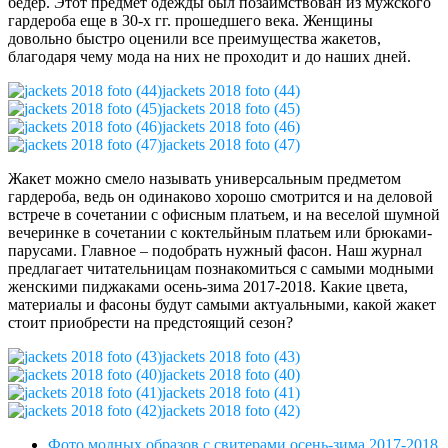
бедер. Этот предмет одежды был позаимствован из мужского
гардероба еще в 30-х гг. прошедшего века. Женщины
довольно быстро оценили все преимущества жакетов,
благодаря чему мода на них не проходит и до наших дней.
jackets 2018 foto (44)
jackets 2018 foto (45)
jackets 2018 foto (46)
jackets 2018 foto (47)
Жакет можно смело называть универсальным предметом
гардероба, ведь он одинаково хорошо смотрится и на деловой
встрече в сочетании с офисным платьем, и на веселой шумной
вечеринке в сочетании с коктельйным платьем или брюками-
парусами. Главное – подобрать нужный фасон. Наш журнал
предлагает читательницам познакомиться с самыми модными
женскими пиджаками осень-зима 2017-2018. Какие цвета,
материалы и фасоны будут самыми актуальными, какой жакет
стоит приобрести на предстоящий сезон?
jackets 2018 foto (43)
jackets 2018 foto (40)
jackets 2018 foto (41)
jackets 2018 foto (42)
Фото модных образов с свитерами осень-зима 2017-2018