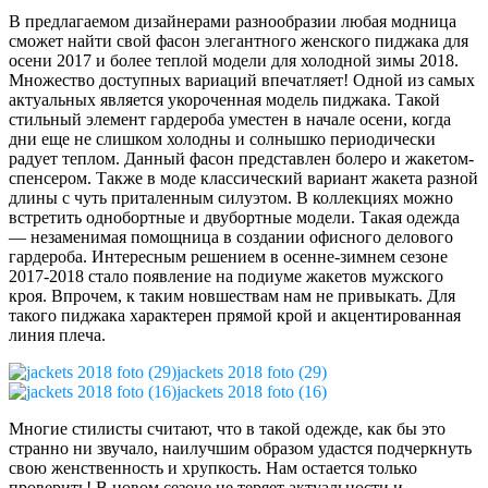
В предлагаемом дизайнерами разнообразии любая модница
сможет найти свой фасон элегантного женского пиджака для
осени 2017 и более теплой модели для холодной зимы 2018.
Множество доступных вариаций впечатляет! Одной из самых
актуальных является укороченная модель пиджака. Такой
стильный элемент гардероба уместен в начале осени, когда
дни еще не слишком холодны и солнышко периодически
радует теплом. Данный фасон представлен болеро и жакетом-
спенсером. Также в моде классический вариант жакета разной
длины с чуть приталенным силуэтом. В коллекциях можно
встретить однобортные и двубортные модели. Такая одежда
— незаменимая помощница в создании офисного делового
гардероба. Интересным решением в осенне-зимнем сезоне
2017-2018 стало появление на подиуме жакетов мужского
кроя. Впрочем, к таким новшествам нам не привыкать. Для
такого пиджака характерен прямой крой и акцентированная
линия плеча.
jackets 2018 foto (29)
jackets 2018 foto (16)
Многие стилисты считают, что в такой одежде, как бы это
странно ни звучало, наилучшим образом удастся подчеркнуть
свою женственность и хрупкость. Нам остается только
проверить! В новом сезоне не теряет актуальности и