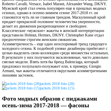
Roberto Cavalli, Versace, Isabel Marant, Alexander Wang, DKNY.
Мужской крой стал очень популярен еще в прошлых модных
сезонах, однако в осенне-зимнем сезоне 2017-2018 гг. он
становится чуть ли не главным трендом. Маскулинный крой
придает прекрасной половине человечества уверенности,
делает их движения раскрепощеннее и свободнее.
Классические «мужские» жакеты в женской интерпретации
представили Helmut, Hermes, DKNY. Christopher Kane отдал
предпочтение строгим женским смокингам.
Асимметричность – еще один неоспоримый тренд грядущего
холодного сезона. К подобной уловке дизайнеры прибегают с
целью выделить свою коллекцию среди множества остальных.
В результате у них получаются эксклюзивные, часто довольно
смелые модели. Взять хотя бы бренд Balenciaga, который
предложил полупальто-полужакет или, к примеру, Giorgio
Armani, чьи жакеты отличаются округлыми асимметричными
линиями застежек.
jackets 2018 foto (28)
jackets 2018 foto (15)
Фото модных образов с пиджаками
осень-зима 2017-2018 — фасоны