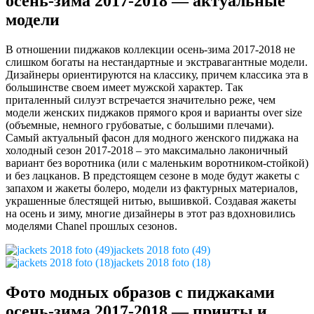
осень-зима 2017-2018 — актуальные
модели
В отношении пиджаков коллекции осень-зима 2017-2018 не
слишком богаты на нестандартные и экстравагантные модели.
Дизайнеры ориентируются на классику, причем классика эта в
большинстве своем имеет мужской характер. Так
приталенный силуэт встречается значительно реже, чем
модели женских пиджаков прямого кроя и варианты over size
(объемные, немного грубоватые, с большими плечами).
Самый актуальный фасон для модного женского пиджака на
холодный сезон 2017-2018 – это максимально лаконичный
вариант без воротника (или с маленьким воротником-стойкой)
и без лацканов. В предстоящем сезоне в моде будут жакеты с
запахом и жакеты болеро, модели из фактурных материалов,
украшенные блестящей нитью, вышивкой. Создавая жакеты
на осень и зиму, многие дизайнеры в этот раз вдохновились
моделями Chanel прошлых сезонов.
jackets 2018 foto (49)
jackets 2018 foto (18)
Фото модных образов с пиджаками
осень-зима 2017-2018 — принты и