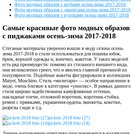
Фото модных образов с шубами осень-зима 2017-2018
Фото модных образов с джинсами осень-зима 2017-2018
Фото модных образов с куртками осень-зима 2017-2018
Самые красивые фото модных образов
с пиджаками осень-зима 2017-2018
Стеганые материалы уверенно вошли в моду сезона осень-
зима 2017-2018 и стали использоваться для пошива юбок,
брюк, верхней одежды и, конечно, жакетов. У таких моделей
есть ряд преимуществ: помимо их стильного внешнего вида,
они великолепно греют, что и явилось главной причиной их
популярности. Подобные жакеты фигурировали в коллекциях
Maiyet, Moschino. Стиль «милитари» — особое направление в
моде, очень близкое к категории «унисекс». В рамках данного
стиля широко задействованы камуфляжные оттенки,
накладные плечи, отложной воротник, воротник-стойка,
ремни с пряжками, украшения-ордена, манжеты, кокетки,
разрезы сзади и т.д.
jackets 2018 foto (27)
jackets 2018 foto (14)
Данное направление отчетливо прослеживается в коллекциях