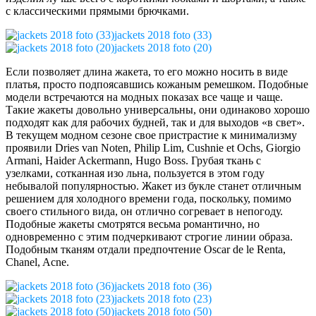
с классическими прямыми брючками.
jackets 2018 foto (33)
jackets 2018 foto (20)
Если позволяет длина жакета, то его можно носить в виде
платья, просто подпоясавшись кожаным ремешком. Подобные
модели встречаются на модных показах все чаще и чаще.
Такие жакеты довольно универсальны, они одинаково хорошо
подходят как для рабочих будней, так и для выходов «в свет».
В текущем модном сезоне свое пристрастие к минимализму
проявили Dries van Noten, Philip Lim, Cushnie et Ochs, Giorgio
Armani, Haider Ackermann, Hugo Boss. Грубая ткань с
узелками, сотканная изо льна, пользуется в этом году
небывалой популярностью. Жакет из букле станет отличным
решением для холодного времени года, поскольку, помимо
своего стильного вида, он отлично согревает в непогоду.
Подобные жакеты смотрятся весьма романтично, но
одновременно с этим подчеркивают строгие линии образа.
Подобным тканям отдали предпочтение Oscar de le Renta,
Chanel, Acne.
jackets 2018 foto (36)
jackets 2018 foto (23)
jackets 2018 foto (50)