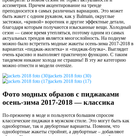
ассиметрия. Причем акцентирование на тренде
преподносится в самых различных вариациях. Это может
быть жакет с одним рукавом, как у Balmain, округлые
застежки, «кривой» воротник и другие эффектные детали,
благодаря которым получаются изысканные вещи. Холодный
сезон — самое время утепляться, поэтому одним из самых
актуальных трендов является многослойность. На подиуме
можно было встретить модные жакеты осень-зима 2017-2018 в
вариантах «пиджак-жилетка» и «пиджак-блузка». Выглядит
очень красиво и выполняет практичную функцию. С таким
тандемом никакие холода не страшны! В эту же категорию
можно отнести и модели oversize.
jackets 2018 foto (30)
jackets 2018 foto (17)
Фото модных образов с пиджаками
осень-зима 2017-2018 — классика
По-прежнему в моде и пользуются большим спросом
классические пиджаки в мужском стиле. Это могут быть как
однобортные, так и двубортные варианты. Помним, что
однобортные жакеты стройнят, а двубортные – добавляют