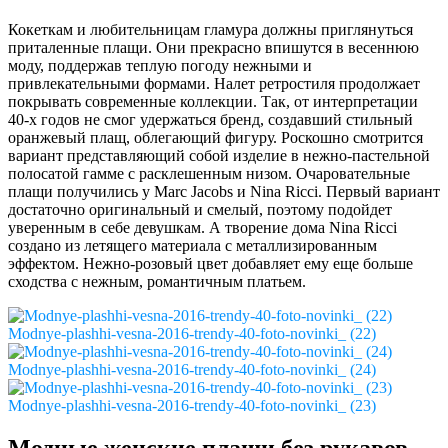
Кокеткам и любительницам гламура должны приглянуться
приталенные плащи. Они прекрасно впишутся в весеннюю
моду, поддержав теплую погоду нежными и
привлекательными формами. Налет ретростиля продолжает
покрывать современные коллекции. Так, от интерпретации
40-х годов не смог удержаться бренд, создавший стильный
оранжевый плащ, облегающий фигуру. Роскошно смотрится
вариант представляющий собой изделие в нежно-пастельной
полосатой гамме с расклешенным низом. Очаровательные
плащи получились у Marc Jacobs и Nina Ricci. Первый вариант
достаточно оригинальный и смелый, поэтому подойдет
уверенным в себе девушкам. А творение дома Nina Ricci
создано из летящего материала с металлизированным
эффектом. Нежно-розовый цвет добавляет ему еще больше
сходства с нежным, романтичным платьем.
Modnye-plashhi-vesna-2016-trendy-40-foto-novinki_ (22)
Modnye-plashhi-vesna-2016-trendy-40-foto-novinki_ (24)
Modnye-plashhi-vesna-2016-trendy-40-foto-novinki_ (23)