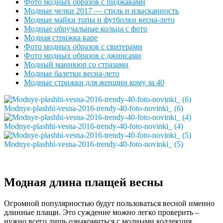
Фото модных образов с пиджаками
Модные челки 2017 — стиль и изысканность
Модные майки топы и футболки весна-лето
Модные обручальные кольца с фото
Модная стрижка каре
Фото модных образов с свитерами
Фото модных образов с джинсами
Модный маникюр со стразами
Модные балетки весна-лето
Модные стрижки для женщин кому за 40
Modnye-plashhi-vesna-2016-trendy-40-foto-novinki_ (6)
Modnye-plashhi-vesna-2016-trendy-40-foto-novinki_ (4)
Modnye-plashhi-vesna-2016-trendy-40-foto-novinki_ (5)
Модная длина плащей весны
Огромной популярностью будут пользоваться весной именно
длинные плащи. Это суждение можно легко проверить –
нужно всего лишь ознакомиться с модными коллекция