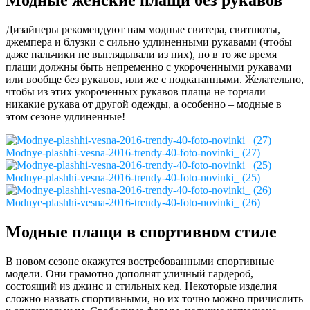
Модные женские плащи без рукавов
Дизайнеры рекомендуют нам модные свитера, свитшоты,
джемпера и блузки с сильно удлиненными рукавами (чтобы
даже пальчики не выглядывали из них), но в то же время
плащи должны быть непременно с укороченными рукавами
или вообще без рукавов, или же с подкатанными. Желательно,
чтобы из этих укороченных рукавов плаща не торчали
никакие рукава от другой одежды, а особенно – модные в
этом сезоне удлиненные!
Modnye-plashhi-vesna-2016-trendy-40-foto-novinki_ (27)
Modnye-plashhi-vesna-2016-trendy-40-foto-novinki_ (25)
Modnye-plashhi-vesna-2016-trendy-40-foto-novinki_ (26)
Модные плащи в спортивном стиле
В новом сезоне окажутся востребованными спортивные
модели. Они грамотно дополнят уличный гардероб,
состоящий из джинс и стильных кед. Некоторые изделия
сложно назвать спортивными, но их точно можно причислить