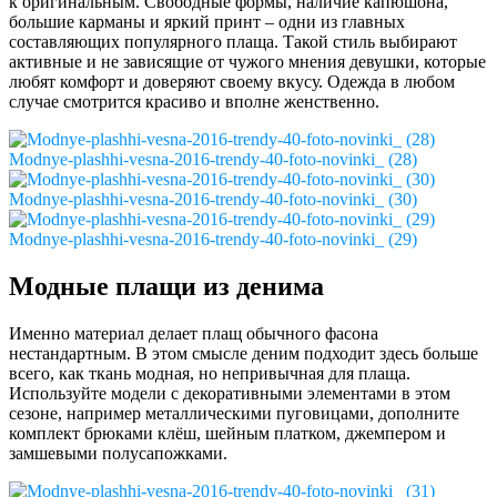
к оригинальным. Свободные формы, наличие капюшона,
большие карманы и яркий принт – одни из главных
составляющих популярного плаща. Такой стиль выбирают
активные и не зависящие от чужого мнения девушки, которые
любят комфорт и доверяют своему вкусу. Одежда в любом
случае смотрится красиво и вполне женственно.
Modnye-plashhi-vesna-2016-trendy-40-foto-novinki_ (28)
Modnye-plashhi-vesna-2016-trendy-40-foto-novinki_ (30)
Modnye-plashhi-vesna-2016-trendy-40-foto-novinki_ (29)
Модные плащи из денима
Именно материал делает плащ обычного фасона
нестандартным. В этом смысле деним подходит здесь больше
всего, как ткань модная, но непривычная для плаща.
Используйте модели с декоративными элементами в этом
сезоне, например металлическими пуговицами, дополните
комплект брюками клёш, шейным платком, джемпером и
замшевыми полусапожками.