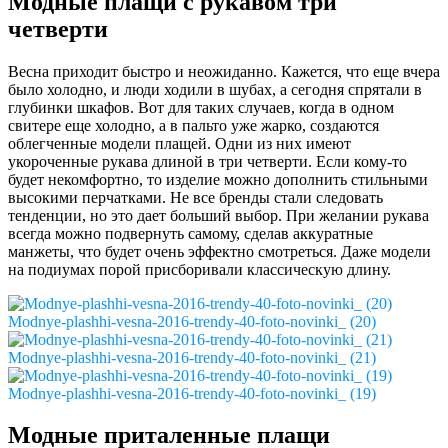
Модные плащи с рукавом три
четверти
Весна приходит быстро и неожиданно. Кажется, что еще вчера
было холодно, и люди ходили в шубах, а сегодня спрятали в
глубинки шкафов. Вот для таких случаев, когда в одном
свитере еще холодно, а в пальто уже жарко, создаются
облегченные модели плащей. Одни из них имеют
укороченные рукава длиной в три четверти. Если кому-то
будет некомфортно, то изделие можно дополнить стильными
высокими перчатками. Не все бренды стали следовать
тенденции, но это дает больший выбор. При желании рукава
всегда можно подвернуть самому, сделав аккуратные
манжеты, что будет очень эффектно смотреться. Даже модели
на подиумах порой присборивали классическую длину.
Modnye-plashhi-vesna-2016-trendy-40-foto-novinki_ (20)
Modnye-plashhi-vesna-2016-trendy-40-foto-novinki_ (21)
Modnye-plashhi-vesna-2016-trendy-40-foto-novinki_ (19)
Модные приталенные плащи