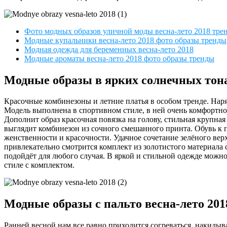
Фото модных образов уличной моды весна-лето 2018 тре
Модные купальники весна-лето 2018 фото образы тренды
Модная одежда для беременных весна-лето 2018
Модные ароматы весна-лето 2018 фото образы тренды
Модные образы в ярких солнечных тона
Красочные комбинезоны и летние платья в особом тренде. Нар
Модель выполнена в спортивном стиле, в ней очень комфортно
Дополнит образ красочная повязка на голову, стильная крупна
выглядит комбинезон из сочного смешанного принта. Обувь к 
женственности и красочности. Удачное сочетание зелёного ве
привлекательно смотрится комплект из золотистого материал
подойдёт для любого случая. В яркой и стильной одежде можно
стиле с комплектом.
Модные образы с пальто весна-лето 20
Ранней весной нам все равно приходится согреваться, накидыва