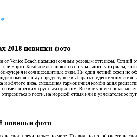
нды
х 2018 новинки фото
яд от Venice Beach насыщен сочным розовым оттенком. Летний 
 и не жарко. Комбинезон пошит из натурального материала, кот
я бижутерия и солнцезащитные очки. Ни один летний сезон не об
подобному летнему наряду лучше выбирать в идентичном стиле и
рха и жёлтого низа, смешанная гармоничная комбинация расцвет
а с геометрическим крупным принтом. Всё внимание приковывае
 отправиться в гости, на морской отдых или в увлекательное п
18 новинки фото
я на свои плечи пальто по моде. Правильно подобрав его на сво