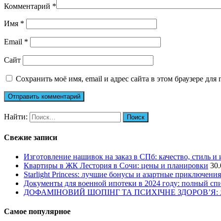
Комментарий
*
Имя
*
Email
*
Сайт
Сохранить моё имя, email и адрес сайта в этом браузере д
Найти:
Свежие записи
Изготовление нашивок на заказ в СПб: качество, стиль и
Квартиры в ЖК Лестория в Сочи: цены и планировки
30.
Starlight Princess: лучшие бонусы и азартные приключения
Документы для военной ипотеки в 2024 году: полный сп
ДОФАМІНОВИЙ ШОПІНГ ТА ПСИХІЧНЕ ЗДОРОВ’Я
Самое популярное