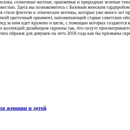
олока, солнечные желтые, оранжевые и природные зеленые тона
ежестью. Здесь вы познакомитесь с Базовым женским гардеробо
 стиле фэнтези и этнические мотивы, которые уже много лет п
елкий цветочный орнамент, напоминающий старые советские обо
ед за ним идет кружево и шелк, с помощью которых создаются к
ых коллекций дизайнеров скроены так, что силуэт просматривае
них образов для девушек на лето 2018 года как бы призваны скр
ля женщин и детей