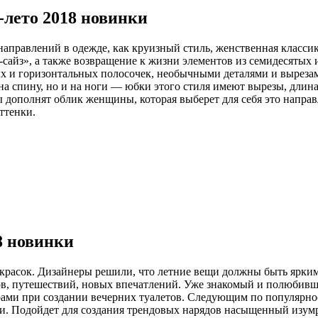
-лето 2018 новинки
направлений в одежде, как круизный стиль, женственная класси
а-сайз», а также возвращение к жизни элементов из семидесятых 
ных и горизонтальных полосочек, необычными деталями и вырез
на спину, но и на ноги — юбки этого стиля имеют вырезы, длин
дополнят облик женщины, которая выберет для себя это направле
ттенки.
8 новинки
 красок. Дизайнеры решили, что летние вещи должны быть ярким
сков, путешествий, новых впечатлений. Уже знакомый и полюби
рами при создании вечерних туалетов. Следующим по популярнос
. Подойдет для создания трендовых нарядов насыщенный изумр