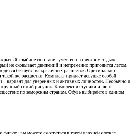
открытый комбинезон станет уместен на пляжном отдыхе.
орый не сковывает движений и непременно пригодится летом.
ходится без буйства красочных расцветок. Оригинально
 такой же расцветки. Комплект придаёт девушке особой
ки – вариант для уверенных и активных личностей. Необычно и
т крупный синий рисунок. Комплект из туники и шорт
утешествие по заморским странам. Обувь выбирайте в едином
ю фигуру, вы можете смотреться в такой верхней одежде