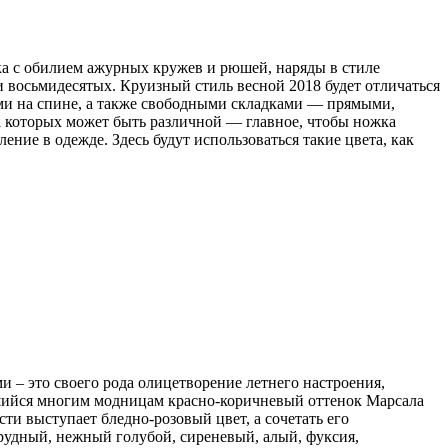
ка с обилием ажурных кружев и рюшей, наряды в стиле
и восьмидесятых. Круизный стиль весной 2018 будет отличаться
ами на спине, а также свободными складками — прямыми,
а которых может быть различной — главное, чтобы ножка
ние в одежде. Здесь будут использоваться такие цвета, как
и – это своего рода олицетворение летнего настроения,
вшийся многим модницам красно-коричневый оттенок Марсала
ти выступает бледно-розовый цвет, а сочетать его
удный, нежный голубой, сиреневый, алый, фуксия,