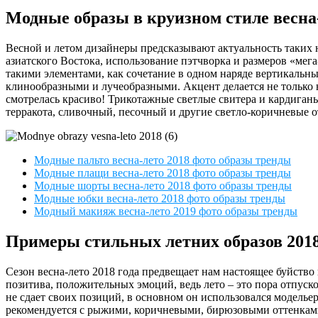
Модные образы в круизном стиле весна
Весной и летом дизайнеры предсказывают актуальность таких 
азиатского Востока, использование пэтчворка и размеров «мег
такими элементами, как сочетание в одном наряде вертикаль
клинообразными и лучеобразными. Акцент делается не только 
смотрелась красиво! Трикотажные светлые свитера и кардиганы 
терракота, сливочный, песочный и другие светло-коричневые о
Модные пальто весна-лето 2018 фото образы тренды
Модные плащи весна-лето 2018 фото образы тренды
Модные шорты весна-лето 2018 фото образы тренды
Модные юбки весна-лето 2018 фото образы тренды
Модный макияж весна-лето 2019 фото образы тренды
Примеры стильных летних образов 201
Сезон весна-лето 2018 года предвещает нам настоящее буйство
позитива, положительных эмоций, ведь лето – это пора отпу
не сдает своих позиций, в основном он использовался моделье
рекомендуется с рыжими, коричневыми, бирюзовыми оттенками