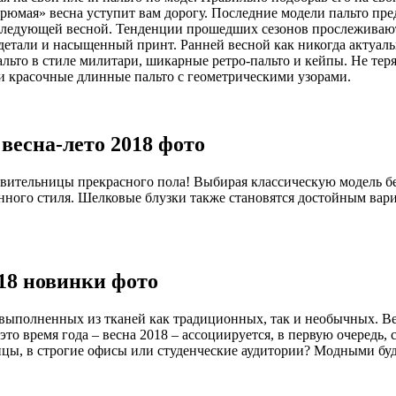
грюмая» весна уступит вам дорогу. Последние модели пальто пр
ледующей весной. Тенденции прошедших сезонов прослеживаютс
етали и насыщенный принт. Ранней весной как никогда актуал
пальто в стиле милитари, шикарные ретро-пальто и кейпы. Не те
и красочные длинные пальто с геометрическими узорами.
весна-лето 2018 фото
авительницы прекрасного пола! Выбирая классическую модель бе
ного стиля. Шелковые блузки также становятся достойным вари
18 новинки фото
 выполненных из тканей как традиционных, так и необычных. В
то время года – весна 2018 – ассоциируется, в первую очередь,
лицы, в строгие офисы или студенческие аудитории? Модными буд