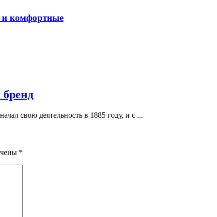
е и комфортные
 бренд
ачал свою деятельность в 1885 году, и с ...
ечены
*