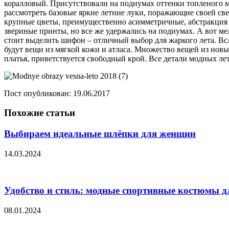
коралловый. Присутствовали на подиумах оттенки топленого м
рассмотреть базовые яркие летние луки, поражающие своей св
крупные цветы, преимущественно асимметричные, абстракция в
звериные принты, но все же удержались на подиумах. А вот м
стоит выделить шифон – отличный выбор для жаркого лета. Всл
будут вещи из мягкой кожи и атласа. Множество вещей из нов
платья, приветствуется свободный крой. Все детали модных лет
Пост опубликован: 19.06.2017
Похожие статьи
Выбираем идеальные шлёпки для женщин
14.03.2024
Удобство и стиль: модные спортивные костюмы д
08.01.2024