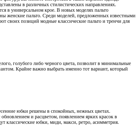
едставлены в различных стилистических направлениях.
я в универсальном крое. В новых моделях пальто
ьны женские пальто. Среди моделей, предложенных известными
ряют своих позиций модные классические пальто и тренчи для
лого, голубого либо черного цвета, позволит в минимальные
антом. Крайне важно выбрать именно тот вариант, который
есенние юбки решены в спокойных, нежных цветах.
 с обновлением и расцветом, появлением ярких красок в
ут классические юбки, миди, макси, ретро, асимметрия.