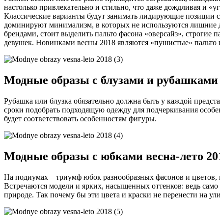
настолько привлекательно и стильно, что даже дождливая и «у
Классические варианты будут занимать лидирующие позиции с
доминируют минимализм, в которых не используются лишние д
брендами, стоит выделить пальто фасона «оверсайз», строгие 
девушек. Новинками весны 2018 являются «пушистые» пальто 
Модные образы с блузами и рубашками 
Рубашка или блузка обязательно должна быть у каждой предст
сроки подобрать подходящую одежду для подчеркивания особен
будет соответствовать особенностям фигуры.
Модные образы с юбками весна-лето 20
На подиумах – триумф юбок разнообразных фасонов и цветов,
Встречаются модели и ярких, насыщенных оттенков: ведь само э
природе. Так почему бы эти цвета и краски не перенести на у