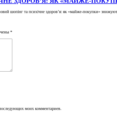
ЧНЕ ЗДОРОВ’Я: ЯК «МАЙЖЕ-ПОКУ
новий шопінг та психічне здоров’я: як «майже-покупки» знижують
ечены
*
ля последующих моих комментариев.