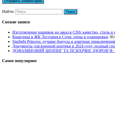
Найти:
Свежие записи
Изготовление нашивок на заказ в СПб: качество, стиль и
Квартиры в ЖК Лестория в Сочи: цены и планировки
30.
Starlight Princess: лучшие бонусы и азартные приключения
Документы для военной ипотеки в 2024 году: полный сп
ДОФАМІНОВИЙ ШОПІНГ ТА ПСИХІЧНЕ ЗДОРОВ’Я
Самое популярное