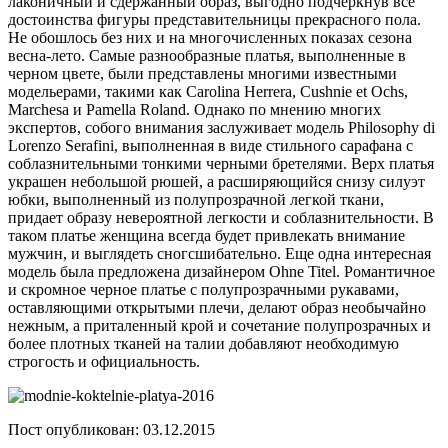
лаконичный и сдержанный образ, выгодно подчеркнув все
достоинства фигуры представительницы прекрасного пола.
Не обошлось без них и на многочисленных показах сезона
весна-лето. Самые разнообразные платья, выполненные в
черном цвете, были представлены многими известными
модельерами, такими как Carolina Herrera, Cushnie et Ochs,
Marchesa и Pamella Roland. Однако по мнению многих
экспертов, собого внимания заслуживает модель Philosophy di
Lorenzo Serafini, выполненная в виде стильного сарафана с
соблазнительными тонкими черными бретелями. Верх платья
украшен небольшой рюшей, а расширяющийся снизу силуэт
юбки, выполненный из полупрозрачной легкой ткани,
придает образу невероятной легкости и соблазнительности. В
таком платье женщина всегда будет привлекать внимание
мужчин, и выглядеть сногсшибательно. Еще одна интересная
модель была предложена дизайнером Ohne Titel. Романтичное
и скромное черное платье с полупрозрачными рукавами,
оставляющими открытыми плечи, делают образ необычайно
нежным, а приталенный крой и сочетание полупрозрачных и
более плотных тканей на талии добавляют необходимую
строгость и официальность.
Пост опубликован: 03.12.2015