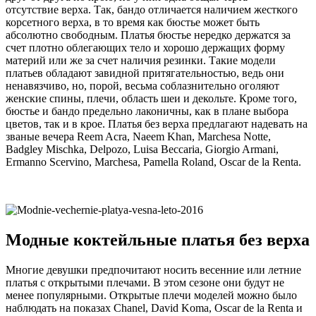
отсутствие верха. Так, бандо отличается наличием жесткого
корсетного верха, в то время как бюстье может быть
абсолютно свободным. Платья бюстье нередко держатся за
счет плотно облегающих тело и хорошо держащих форму
материй или же за счет наличия резинки. Такие модели
платьев обладают завидной притягательностью, ведь они
ненавязчиво, но, порой, весьма соблазнительно оголяют
женские спины, плечи, область шеи и декольте. Кроме того,
бюстье и бандо предельно лаконичны, как в плане выбора
цветов, так и в крое. Платья без верха предлагают надевать на
званые вечера Reem Acra, Naeem Khan, Marchesa Notte,
Badgley Mischka, Delpozo, Luisa Beccaria, Giorgio Armani,
Ermanno Scervino, Marchesa, Pamella Roland, Oscar de la Renta.
Модные коктейльные платья без верха
Многие девушки предпочитают носить весенние или летние
платья с открытыми плечами. В этом сезоне они будут не
менее популярными. Открытые плечи моделей можно было
наблюдать на показах Chanel, David Koma, Oscar de la Renta и