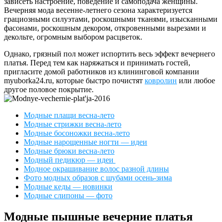
зависеть настроение, поведение и самоподача женщины.
Вечерняя мода весенне-летнего сезона характеризуется
грациозными силуэтами, роскошными тканями, изысканными
фасонами, роскошным декором, откровенными вырезами и
декольте, огромным выбором расцветок.
Однако, грязный пол может испортить весь эффект вечернего
платья. Перед тем как наряжаться и принимать гостей,
пригласите домой работников из клининговой компании
myuborka24.ru, которые быстро почистят
ковролин
или любое
другое половое покрытие.
Модные плащи весна-лето
Модные стрижки весна-лето
Модные босоножки весна-лето
Модные нарощенные ногти — идеи
Модные брюки весна-лето
Модный педикюр — идеи
Модное окрашивание волос разной длины
Фото модных образов с шубами осень-зима
Модные кеды — новинки
Модные слипоны — фото
Модные пышные вечерние платья