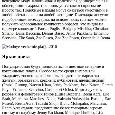
вечернюю моду. Лаконичная и практичная, универсальная и
общепринятая ахроматика пользуется таким спросом не
просто так. Подобные наряды могут оказаться уместными в
любой обстановке и на любой женщине. Благодаря искусно
подобранным аксессуарам, на основе таких платьев можно
получить колоссальное количество образов, что видно на
примере коллекций Fausto Puglisi, Badgley Mischka, Christian
Siriano, Luisa Beccaria, Dennis Basso, Jenny Packham, Ermanno
Scervino, Elie Saab, Zac Posen, Zac Zac Posen, Oscar de la Renta.
Яркие цвета
Популярностью будут пользоваться и цветные вечерние и
коктейльные платья. Особое место среди них заняли
«жаркие», «огненные» и «теплые» цветовые варианты —
желтый, оранжевый, красный, рубиновый, апельсиновый
(Prabal Gurung, Naeem Khan, Jenny Packham, Josie Natori, Gareth
Pugh, Ermanno Scervino, Cushnie et Ochs). Много фуксии,
розовых и фиолетовых тонов (Luisa Beccaria, Reem Acra, Elie
Saab, Marchesa, Marchesa Notte, Valentin Yudashkin, Escada, Zac
Posen). Reem Acra, Tadashi Shoji, Bibhu Mohapatra, Marchesa,
Reem Acra отдали предпочтение более холодным серому,
синему и голубому. Jenny Packham, Monique Lhuillier, Lisa