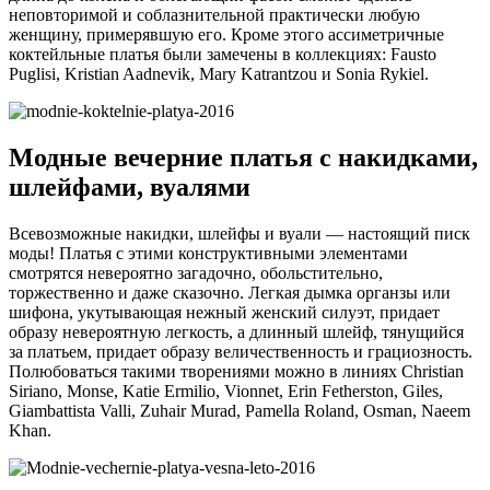
неповторимой и соблазнительной практически любую
женщину, примерявшую его. Кроме этого ассиметричные
коктейльные платья были замечены в коллекциях: Fausto
Puglisi, Kristian Aadnevik, Mary Katrantzou и Sonia Rykiel.
Модные вечерние платья с накидками,
шлейфами, вуалями
Всевозможные накидки, шлейфы и вуали — настоящий писк
моды! Платья с этими конструктивными элементами
смотрятся невероятно загадочно, обольстительно,
торжественно и даже сказочно. Легкая дымка органзы или
шифона, укутывающая нежный женский силуэт, придает
образу невероятную легкость, а длинный шлейф, тянущийся
за платьем, придает образу величественность и грациозность.
Полюбоваться такими творениями можно в линиях Christian
Siriano, Monse, Katie Ermilio, Vionnet, Erin Fetherston, Giles,
Giambattista Valli, Zuhair Murad, Pamella Roland, Osman, Naeem
Khan.