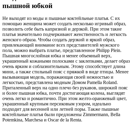
пышной юбкой
Не выходят из моды и пышные коктейльные платья. С их
помощью женщина может создать несколько игривый образ,
позволить себе быть капризной и дерзкой. При этом такие
платья значительно подчеркивают женственность и легкость
женского образа. Чтобы создать дерзкий и яркий образ,
привлекающий внимание всех представителей мужского
пола, можно выбрать платье, представленное Philipp Plein.
Пышная многослойная юбка и менее объемный верх,
украшенный кожаными полосками с заклепками, делает образ
очень ярким и соблазнительным. Этому способствует длина
мини, а также стильный пояс с пряжкой в виде птицы. Менее
вызывающая модель, поражающая своей нежностью и
легкостью, представлена модным Домом Pamella Roland.
Приталенный верх на одно плечо без рукавов, широкий пояс
и более пышная юбка, почти достигающая колена, выглядят
очень легко и романтично. При этом желто-оранжевый цвет,
украшенный крупным персиковым узором, идеально
подходит для весенней или летней поры. Также пышные
коктейльные платья были предложены Zimmermann, Bella
Potemkina, Marchesa и Oscar de la Renta.