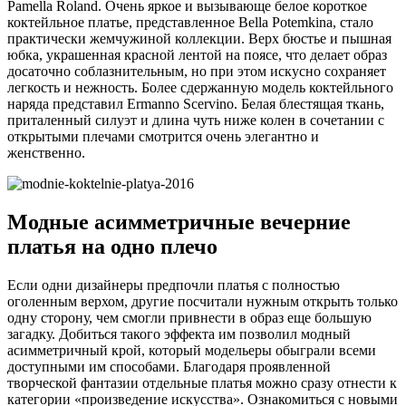
Pamella Roland. Очень яркое и вызывающе белое короткое
коктейльное платье, представленное Bella Potemkina, стало
практически жемчужиной коллекции. Верх бюстье и пышная
юбка, украшенная красной лентой на поясе, что делает образ
досаточно соблазнительным, но при этом искусно сохраняет
легкость и нежность. Более сдержанную модель коктейльного
наряда представил Ermanno Scervino. Белая блестящая ткань,
приталенный силуэт и длина чуть ниже колен в сочетании с
открытыми плечами смотрится очень элегантно и
женственно.
Модные асимметричные вечерние
платья на одно плечо
Если одни дизайнеры предпочли платья с полностью
оголенным верхом, другие посчитали нужным открыть только
одну сторону, чем смогли привнести в образ еще большую
загадку. Добиться такого эффекта им позволил модный
асимметричный крой, который модельеры обыграли всеми
доступными им способами. Благодаря проявленной
творческой фантазии отдельные платья можно сразу отнести к
категории «произведение искусства». Ознакомиться с новыми