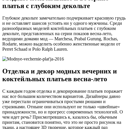
платья с глубоким декольте
Глубокое декольте замечательно подчеркивает красивую грудь
и не оставляет шансов устоять ни у одного мужчины. Среди
разнообразных моделей коктейльных платьев с глубоким
декольте, представленных на серии показов весна-лето,
ведущими домами мод — Marchesa, Prabal Gurung, Rochas,
Rodarte, можно выделить особенно женственные модели от
Perret Schaad и Polo Ralph Lauren.
Отделка и декор модных вечерних и
коктейльных платьев весна-лето
С каждым годом отделка и декорирование платьев поражает
нас все большим количеством вариантов. Дизайнеры давно
уже перестали ограничиваться простыми рюшами и
стразиками. Отныне они используют не только «швейные»
принадлежности, но и прогресс современных технологий. О
чем идет речь? Присмотревшись к, казалось бы, обычным
принтам, становится понятно, что это не просто рисунок на
ткани, а настоящее 3D творение, которое каждый раз