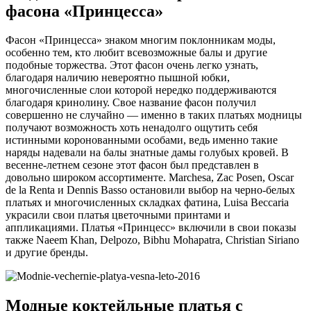
фасона «Принцесса»
Фасон «Принцесса» знаком многим поклонникам моды,
особенно тем, кто любит всевозможные балы и другие
подобные торжества. Этот фасон очень легко узнать,
благодаря наличию невероятно пышной юбки,
многочисленные слои которой нередко поддерживаются
благодаря кринолину. Свое название фасон получил
совершенно не случайно — именно в таких платьях модницы
получают возможность хоть ненадолго ощутить себя
истинными коронованными особами, ведь именно такие
наряды надевали на балы знатные дамы голубых кровей. В
весенне-летнем сезоне этот фасон был представлен в
довольно широком ассортименте. Marchesa, Zac Posen, Oscar
de la Renta и Dennis Basso остановили выбор на черно-белых
платьях и многочисленных складках фатина, Luisa Beccaria
украсили свои платья цветочными принтами и
аппликациями. Платья «Принцесс» включили в свои показы
также Naeem Khan, Delpozo, Bibhu Mohapatra, Christian Siriano
и другие бренды.
Модные коктейльные платья с