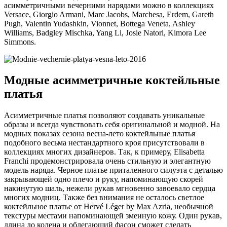
асимметричными вечерними нарядами можно в коллекциях
Versace, Giorgio Armani, Marc Jacobs, Marchesa, Erdem, Gareth
Pugh, Valentin Yudashkin, Vionnet, Bottega Veneta, Ashley
Williams, Badgley Mischka, Yang Li, Josie Natori, Kimora Lee
Simmons.
Модные асимметричные коктейльные
платья
Асимметричные платья позволяют создавать уникальные
образы и всегда чувствовать себя оригинальной и модной. На
модных показах сезона весна-лето коктейльные платья
подобного весьма нестандартного кроя присутствовали в
коллекциях многих дизайнеров. Так, к примеру, Elisabetta
Franchi продемонстрировала очень стильную и элегантную
модель наряда. Черное платье приталенного силуэта с деталью
закрывающей одно плечо и руку, напоминающую скорей
накинутую шаль, нежели рукав мгновенно завоевало сердца
многих модниц. Также без внимания не осталось светлое
коктейльное платье от Hervé Léger by Max Azria, необычной
текстуры местами напоминающей змеиную кожу. Один рукав,
длина до колена и облегающий фасон сможет сделать