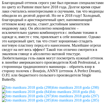
Благородный оттенок серого уже был признан специалистами
по цвету из Pantone must have 2018 года. Долгое время серые
лаки считались неинтересными и скучными, так что модницы
обходили их десятой дорогой. Но не в 2018 году! Холодный,
благородный и аристократичный цвет, напоминающий
оттенком кожу акулы, станет достойным заменителем
нюдовому лаку. Он абсолютно неконфликтен –
исключительно удачно комбинируется с любыми тонами в
одежде и, вместе с тем, привлекает к себе внимание. Однако
это капризный цвет, так что стоит хорошенько сгладить
ногтевую пластину перед его нанесением. Малейшие огрехи
сведут на нет весь эффект! Такой тон отлично смотрится в
эмалевом глянце и абсолютно матовой текстуре.
Любительницы гель-лаков могут посмотреть нужный оттенок
в линейке американского производителя Kodi Professional, а
сторонницы традиционного маникюра – обратить взор в
сторону полочек с Bourjois, ANNY (оттенок A Perfect Dream),
O.P.I. или бюджетного польского производителя Single
Butterfly.
foto manikura 2018 goda (298)
foto manikura 2018 goda (84)
foto manikura 2018 goda (297)
foto manikura 2018 goda (285)