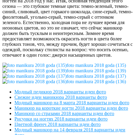
ногтей на 2018 год у нас. Итак, основная тенденция этого
сезона — это глубокие темные цвета: темно-зеленый, темно-
синий, сливовый, цвет горького шоколада, сине-серый, темно-
фиолетовый, угольно-серый, темно-серый с оттенком
зеленого. Естественно, холодная пора не лучшее время для
неоновых цветов, но это не означает, что сейчас маникюр
должен быть тусклым и неинтересным. Зимнее время
предоставляет возможность окрасить ногти в цвета более
глубоких тонов, что, между прочим, будет хорошо сочетаться с
одеждой, поскольку стилисты на вопрос: что носить осенью,
отвечают в один голос: джерси насыщенных цветов.
foto manikura 2018 goda (135)
foto manikura 2018 goda (139)
foto manikura 2018 goda (137)
foto manikura 2018 goda (136)
Модный педикюр 2018 варианты идеи фото
Свежие идеи маникюра 2018 варианты фото
Модный маникюр на 8 марта 2018 варианты идеи фото
Маникюр на короткие ногти 2018 варианты идеи фото
Маникюр со стразами 2018 варианты идеи фото
Рисунки на ногтях 2018 варианты идеи фото
Цветной френч 2018 варианты идеи фото
Модный маникюр на 14 февраля 2018 варианты идеи