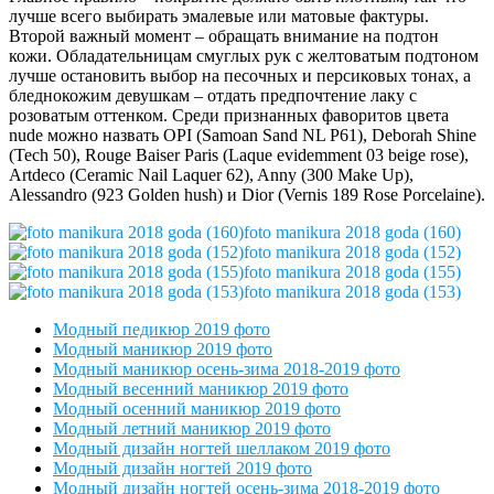
лучше всего выбирать эмалевые или матовые фактуры.
Второй важный момент – обращать внимание на подтон
кожи. Обладательницам смуглых рук с желтоватым подтоном
лучше остановить выбор на песочных и персиковых тонах, а
бледнокожим девушкам – отдать предпочтение лаку с
розоватым оттенком. Среди признанных фаворитов цвета
nude можно назвать OPI (Samoan Sand NL P61), Deborah Shine
(Tech 50), Rouge Baiser Paris (Laque evidemment 03 beige rose),
Artdeco (Ceramic Nail Laquer 62), Anny (300 Make Up),
Alessandro (923 Golden hush) и Dior (Vernis 189 Rose Porcelaine).
foto manikura 2018 goda (160)
foto manikura 2018 goda (152)
foto manikura 2018 goda (155)
foto manikura 2018 goda (153)
Модный педикюр 2019 фото
Модный маникюр 2019 фото
Модный маникюр осень-зима 2018-2019 фото
Модный весенний маникюр 2019 фото
Модный осенний маникюр 2019 фото
Модный летний маникюр 2019 фото
Модный дизайн ногтей шеллаком 2019 фото
Модный дизайн ногтей 2019 фото
Модный дизайн ногтей осень-зима 2018-2019 фото