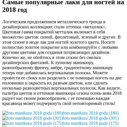
Самые популярные лаки для ногтей на
2018 год
Логическим продолжением металлического тренда в
дизайнерских коллекциях стали оттенки «металлик».
Цветовая гамма покрытий метталик включает в себя
множество цветов: синий, фиолетовый, зеленый и другие. В
этом сезоне в моде лак для ногтей золотого цвета. Носите
полностью золотое покрытие или комбинируйте с любыми
другими цветами для создания потрясающих дизайнов.
Конечно же, не обойтись в этом сезоне без смелых
дизайнерских фантазий. К лунному маникюру,
разнообразному френчу, амбре, градиентному маникюру
теперь еще добавилась вертикальная полоска. Можете
провести ее сбоку или разделить с ее помощью ноготь на две
половинки и окрасить их разным цветом, или сделать
несколько разноцветных вертикальных полосок. Как видите,
палитра цветов и оттенков маникюра сезона осень-зима 2018
радует нас своим разнообразием, с ее помощью каждая
красавица может подчеркнуть свой неповторимый стиль!
foto manikura 2018 goda (180)
foto manikura 2018 goda (301)
foto manikura 2018 goda (175)