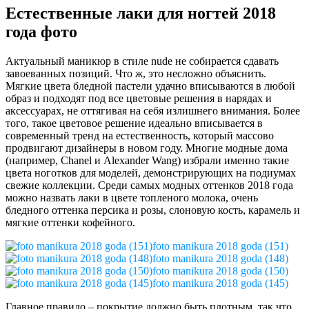
Естественные лаки для ногтей 2018
года фото
Актуальный маникюр в стиле nude не собирается сдавать
завоеванных позиций. Что ж, это несложно объяснить.
Мягкие цвета бледной пастели удачно вписываются в любой
образ и подходят под все цветовые решения в нарядах и
аксессуарах, не оттягивая на себя излишнего внимания. Более
того, такое цветовое решение идеально вписывается в
современный тренд на естественность, который массово
продвигают дизайнеры в новом году. Многие модные дома
(например, Chanel и Alexander Wang) избрали именно такие
цвета ноготков для моделей, демонстрирующих на подиумах
свежие коллекции. Среди самых модных оттенков 2018 года
можно назвать лаки в цвете топленого молока, очень
бледного оттенка персика и розы, слоновую кость, карамель и
мягкие оттенки кофейного.
foto manikura 2018 goda (151)
foto manikura 2018 goda (148)
foto manikura 2018 goda (150)
foto manikura 2018 goda (145)
Главное правило – покрытие должно быть плотным, так что