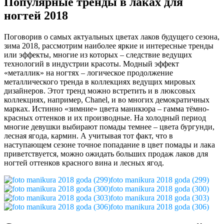
Популярные тренды в лаках для
ногтей 2018
Поговорив о самых актуальных цветах лаков будущего сезона,
зима 2018, рассмотрим наиболее яркие и интересные тренды
или эффекты, многие из которых – следствие ведущих
технологий в индустрии красоты. Модный эффект
«металлик» на ногтях – логическое продолжение
металлического тренда в коллекциях ведущих мировых
дизайнеров. Этот тренд можно встретить и в люксовых
коллекциях, например, Chanel, и во многих демократичных
марках. Истинно «зимние» цвета маникюра – гамма тёмно-
красных оттенков и их производные. На холодный период
многие девушки выбирают помады темнее – цвета бургунди,
лесная ягода, кармин. А учитывая тот факт, что в
наступающем сезоне точное попадание в цвет помады и лака
приветствуется, можно ожидать больших продаж лаков для
ногтей оттенков красного вина и лесных ягод.
foto manikura 2018 goda (299)
foto manikura 2018 goda (300)
foto manikura 2018 goda (303)
foto manikura 2018 goda (306)