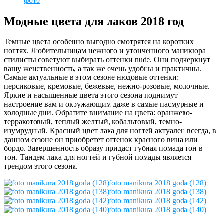
фото
Модные цвета для лаков 2018 год
Темные цвета особенно выгодно смотрятся на коротких
ногтях. Любительницам нежного и утонченного маникюра
стилисты советуют выбирать оттенки nude. Они подчеркнут
вашу женственность, а так же очень удобны и практичны.
Самые актуальные в этом сезоне нюдовые оттенки:
персиковые, кремовые, бежевые, нежно-розовые, молочные.
Яркие и насыщенные цвета этого сезона поднимут
настроение вам и окружающим даже в самые пасмурные и
холодные дни. Обратите внимание на цвета: оранжево-
терракотовый, теплый желтый, кобальтовый, темно-
изумрудный. Красный цвет лака для ногтей актуален всегда, в
данном сезоне он приобретет оттенок красного вина или
бордо. Завершенность образу придаст губная помада тон в
тон. Тандем лака для ногтей и губной помады является
трендом этого сезона.
foto manikura 2018 goda (128)
foto manikura 2018 goda (138)
foto manikura 2018 goda (142)
foto manikura 2018 goda (140)