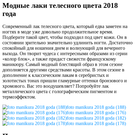
Модные лаки телесного цвета 2018
года
Современный лак телесного цвета, который едва заметен на
ногтях в моде уже довольно продолжительное время.
Подберите такой цвет, чтобы подходил под цвет кожи. Он в
состоянии зрительно значительно удлинить ногти. Достаточно
спокойный для ношения днем и волнующий для вечернего
выхода. Он творит чудеса с интересными образами из серии
«колор блок», а также придаст свежести французскому
маникюру. Самый модный блестящий образ в этом сезоне
дополняется другими средствами красоты. В этом сезоне в
дополнение к классическим лакам в серебристых и
золотистых тонах пришли гламурные оттенки бронзового и
хромового. Вас это воодушевляет? Попробуйте лак
металлического цвета с голографическим пигментом и
термоэффектом.
foto manikura 2018 goda (188)
foto manikura 2018 goda (176)
foto manikura 2018 goda (182)
foto manikura 2018 goda (178)