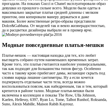
прогадали. На показах Gucci и Chanel эксплуатировали образ
девушки из прошлого сильне всего. Модели были одеты в
максимально закрытые платья средней длинны с мелким
принтом, они копировали манеру держаться и даже
макияж. Более женственные ретро-образы представили
Dolce&Gabbana. От моделей так и веяло жизнерадостностью,
да и расцветки дизайнеры выбрали не в пример ярче.
Модные повседневные платья-мешки
Платье-мешок — настоящая находка для тех, кто любит
выглядеть собрано путем наименьших временных затрат.
Кроме того, эти платья считаются наиболее универсальными,
так как подходят для большинства типов фигур. Особенно
часто к такому крою прибегают дамы, желающие скрыть под
слоями наряда лишние сантиметры. Ну а если хочется
подчеркнуть отдельные части тела, всегда можно
воспользоваться поясом, как набедренным, так и тем, который
крепится в районе талии. Модные платья-мешки были
включены в коллекции и показы The Row, Ulla Johnson,
Kaelen, Hellessy, 6397, Ryan Lo, Tome, Talbot Runhof, Roksanda,
Suno, Alexis Mabille, Maison Rabih Kayrouz.