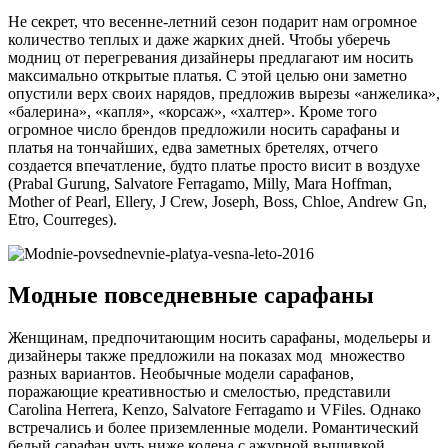
Не секрет, что весенне-летний сезон подарит нам огромное
количество теплых и даже жарких дней. Чтобы уберечь
модниц от перегревания дизайнеры предлагают им носить
максимально открытые платья. С этой целью они заметно
опустили верх своих нарядов, предложив вырезы «анжелика»,
«балерина», «капля», «корсаж», «халтер». Кроме того
огромное число брендов предложили носить сарафаны и
платья на тончайших, едва заметных бретелях, отчего
создается впечатление, будто платье просто висит в воздухе
(Prabal Gurung, Salvatore Ferragamo, Milly, Mara Hoffman,
Mother of Pearl, Ellery, J Crew, Joseph, Boss, Chloe, Andrew Gn,
Etro, Courreges).
Модные повседневные сарафаны
Женщинам, предпочитающим носить сарафаны, модельеры и
дизайнеры также предложили на показах мод множество
разных вариантов. Необычные модели сарафанов,
поражающие креативностью и смелостью, представили
Carolina Herrera, Kenzo, Salvatore Ferragamo и VFiles. Однако
встречались и более приземленные модели. Романтический
белый сарафан чуть ниже колена с ажурной вышивкой