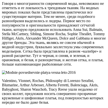
Говоря о многогранности современной моды, невозможно не
отметить и ее лояльность к трендовым тканям. На модных
мировых показах были представлены практически все
существующие материи. Тем не менее, среди подобного
разнообразия выделились и лидеры. Первое место по
популярности и оригинальности принадлежит сетчатой
ткани, которую предложили использовать Anna Sui, Balmain,
Stella McCartney, Sibling, Simone Rocha, Sophie Theallet, Tommy
Hilfiger, Akris, Alexander McQueen, Dolce and Gabbana и многие
другие бренды. Эта ткань, являясь не совсем обычной в
модной индустрии, буквально захлестнула умы современных
модельеров. Сетка была представлена в разном «калибре» и
разной расцветке. Тут и черная, и синяя, и зеленая, и
оранжевая, и белая, и разноцветная, и желтая сетка, и платья,
больше напоминающие рыболовные сети.
Valentino, Vionnet, Rochas, Philosophy di Lorenzo Serafini,
Blumarine, Arthur Arbesser, Alberta Ferretti, Balenciaga, Akris,
Babyghost, Sharon Wauchob, Tracy Reese ушли недалеко от
своих коллег, предложив носить совершенно прозрачные
кружевные и шифоновые платья, под поверхностью которых
нередко не было даже белья.