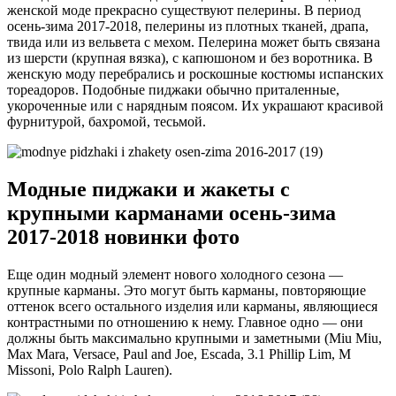
женской моде прекрасно существуют пелерины. В период
осень-зима 2017-2018, пелерины из плотных тканей, драпа,
твида или из вельвета с мехом. Пелерина может быть связана
из шерсти (крупная вязка), с капюшоном и без воротника. В
женскую моду перебрались и роскошные костюмы испанских
тореадоров. Подобные пиджаки обычно приталенные,
укороченные или с нарядным поясом. Их украшают красивой
фурнитурой, бахромой, тесьмой.
Модные пиджаки и жакеты с
крупными карманами осень-зима
2017-2018 новинки фото
Еще один модный элемент нового холодного сезона —
крупные карманы. Это могут быть карманы, повторяющие
оттенок всего остального изделия или карманы, являющиеся
контрастными по отношению к нему. Главное одно — они
должны быть максимально крупными и заметными (Miu Miu,
Max Mara, Versace, Paul and Joe, Escada, 3.1 Phillip Lim, M
Missoni, Polo Ralph Lauren).