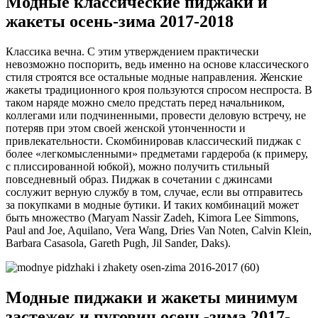
Модные классические пиджаки и
жакеты осень-зима 2017-2018
Классика вечна. С этим утверждением практически
невозможно поспорить, ведь именно на основе классического
стиля строятся все остальные модные направления. Женские
жакеты традиционного кроя пользуются спросом неспроста. В
таком наряде можно смело предстать перед начальником,
коллегами или подчиненными, провести деловую встречу, не
потеряв при этом своей женской утонченности и
привлекательности. Скомбинировав классический пиджак с
более «легкомысленными» предметами гардероба (к примеру,
с плиссированной юбкой), можно получить стильный
повседневный образ. Пиджак в сочетании с джинсами
сослужит верную службу в том, случае, если вы отправитесь
за покупками в модные бутики. И таких комбинаций может
быть множество (Maryam Nassir Zadeh, Kimora Lee Simmons,
Paul and Joe, Aquilano, Vera Wang, Dries Van Noten, Calvin Klein,
Barbara Casasola, Gareth Pugh, Jil Sander, Daks).
Модные пиджаки и жакеты минимум
застежек и пуговиц осень-зима 2017-