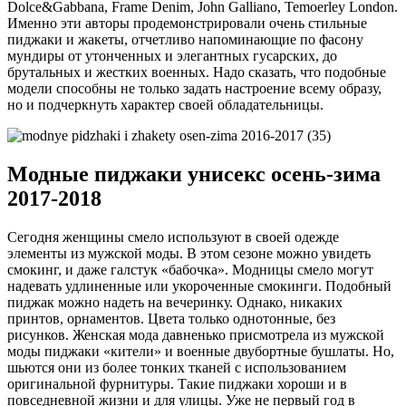
Dolce&Gabbana, Frame Denim, John Galliano, Temoerley London.
Именно эти авторы продемонстрировали очень стильные
пиджаки и жакеты, отчетливо напоминающие по фасону
мундиры от утонченных и элегантных гусарских, до
брутальных и жестких военных. Надо сказать, что подобные
модели способны не только задать настроение всему образу,
но и подчеркнуть характер своей обладательницы.
Модные пиджаки унисекс осень-зима
2017-2018
Сегодня женщины смело используют в своей одежде
элементы из мужской моды. В этом сезоне можно увидеть
смокинг, и даже галстук «бабочка». Модницы смело могут
надевать удлиненные или укороченные смокинги. Подобный
пиджак можно надеть на вечеринку. Однако, никаких
принтов, орнаментов. Цвета только однотонные, без
рисунков. Женская мода давненько присмотрела из мужской
моды пиджаки «кители» и военные двубортные бушлаты. Но,
шьются они из более тонких тканей с использованием
оригинальной фурнитуры. Такие пиджаки хороши и в
повседневной жизни и для улицы. Уже не первый год в