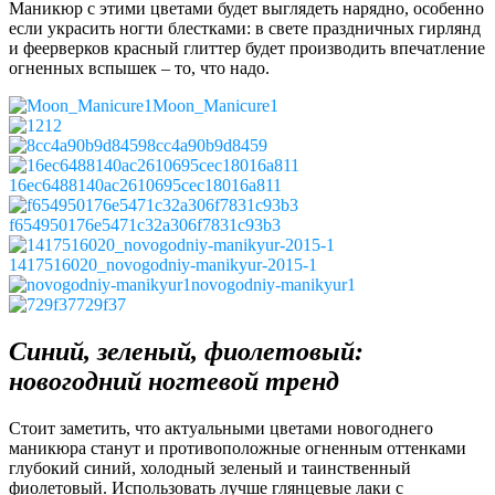
Маникюр с этими цветами будет выглядеть нарядно, особенно
если украсить ногти блестками: в свете праздничных гирлянд
и феерверков красный глиттер будет производить впечатление
огненных вспышек – то, что надо.
Moon_Manicure1
12
8cc4a90b9d8459
16ec6488140ac2610695cec18016a811
f654950176e5471c32a306f7831c93b3
1417516020_novogodniy-manikyur-2015-1
novogodniy-manikyur1
729f37
Синий, зеленый, фиолетовый:
новогодний ногтевой тренд
Стоит заметить, что актуальными цветами новогоднего
маникюра станут и противоположные огненным оттенками
глубокий синий, холодный зеленый и таинственный
фиолетовый. Использовать лучше глянцевые лаки с