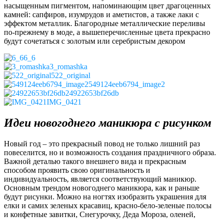
насыщенным пигментом, напоминающим цвет драгоценных
камней: сапфиров, изумрудов и аметистов, а также лаки с
эффектом металлик. Благородные металлические переливы
по-прежнему в моде, а вышеперечисленные цвета прекрасно
будут сочетаться с золотым или серебристым декором
6_6
3_romashka
522_original
549124eeb6794_image2
24922653bf26db
IMG_0421
Идеи новогоднего маникюра с рисунком
Новый год – это прекрасный повод не только лишний раз
повеселится, но и возможность создания праздничного образа.
Важной деталью такого внешнего вида и прекрасным
способом проявить свою оригинальность и
индивидуальность, является соответствующий маникюр.
Основным трендом новогоднего маникюра, как и раньше
будут рисунки. Можно на ногтях изобразить украшения для
елки и самих зеленых красавиц, красно-бело-зеленые полосы
и конфетные завитки, Снегурочку, Деда Мороза, оленей,