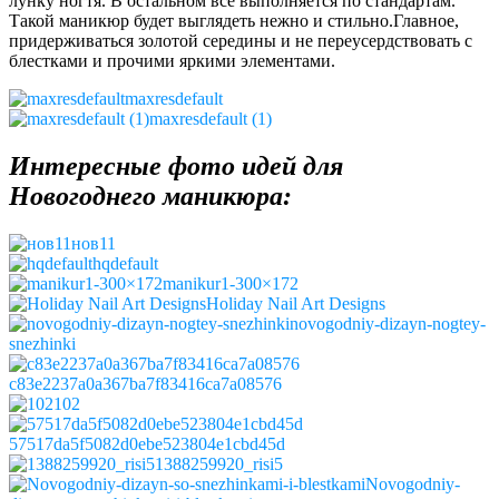
лунку ногтя. В остальном все выполняется по стандартам.
Такой маникюр будет выглядеть нежно и стильно.Главное,
придерживаться золотой середины и не переусердствовать с
блестками и прочими яркими элементами.
maxresdefault
maxresdefault (1)
Интересные фото идей для
Новогоднего маникюра:
нов11
hqdefault
manikur1-300×172
Holiday Nail Art Designs
novogodniy-dizayn-nogtey-
snezhinki
c83e2237a0a367ba7f83416ca7a08576
102
57517da5f5082d0ebe523804e1cbd45d
1388259920_risi5
Novogodniy-