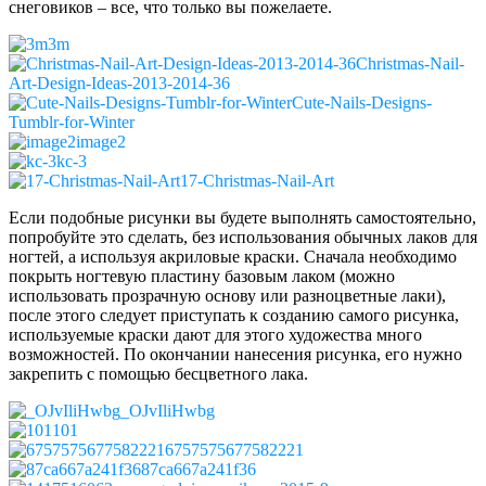
снеговиков – все, что только вы пожелаете.
3m
Christmas-Nail-
Art-Design-Ideas-2013-2014-36
Cute-Nails-Designs-
Tumblr-for-Winter
image2
kc-3
17-Christmas-Nail-Art
Если подобные рисунки вы будете выполнять самостоятельно,
попробуйте это сделать, без использования обычных лаков для
ногтей, а используя акриловые краски. Сначала необходимо
покрыть ногтевую пластину базовым лаком (можно
использовать прозрачную основу или разноцветные лаки),
после этого следует приступать к созданию самого рисунка,
используемые краски дают для этого художества много
возможностей. По окончании нанесения рисунка, его нужно
закрепить с помощью бесцветного лака.
_OJvIliHwbg
101
6757575677582221
87ca667a241f36