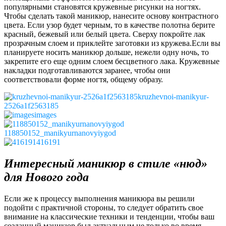
популярными становятся кружевные рисунки на ногтях.
Чтобы сделать такой маникюр, нанесите основу контрастного
цвета. Если узор будет черным, то в качестве полотна берите
красный, бежевый или белый цвета. Сверху покройте лак
прозрачным слоем и приклейте заготовки из кружева.Если вы
планируете носить маникюр дольше, нежели одну ночь, то
закрепите его еще одним слоем бесцветного лака. Кружевные
накладки подготавливаются заранее, чтобы они
соответствовали форме ногтя, общему образу.
kruzhevnoi-manikyur-
2526a1f2563185
images
118850152_manikyurnanovyiygod
416191
Интересный маникюр в стиле «нюд»
для Нового года
Если же к процессу выполнения маникюра вы решили
подойти с практичной стороны, то следует обратить свое
внимание на классические техники и тенденции, чтобы ваш
созданный маникюр был актуальным не только во время