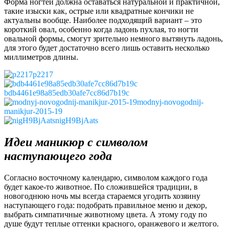
Форма ногтей должна оставаться натуральной и практичной,
такие изыски как, острые или квадратные кончики не
актуальны вообще. Наиболее подходящий вариант – это
короткий овал, особенно когда ладонь пухлая, то ногти
овальной формы, смогут зрительно немного вытянуть ладонь,
для этого будет достаточно всего лишь оставить несколько
миллиметров длины.
p2217
bdb4461e98a85edb30afe7cc86d7b19c
modnyj-novogodnij-
manikjur-2015-19
nigH9BjAats
Идеи маникюр с символом
наступающего года
Согласно восточному календарю, символом каждого года
будет какое-то животное. По сложившейся традиции, в
новогоднюю ночь мы всегда стараемся угодить хозяину
наступающего года: подобрать правильное меню и декор,
выбрать симпатичные животному цвета. А этому году по
душе будут теплые оттенки красного, оранжевого и желтого.