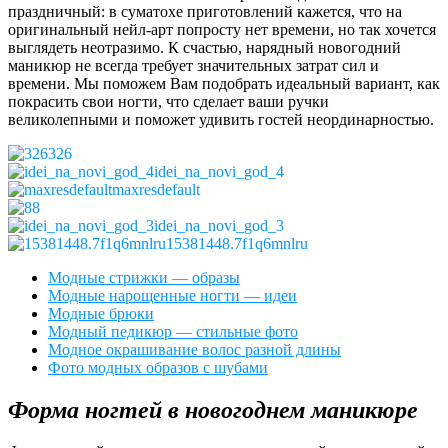
праздничный: в суматохе приготовлений кажется, что на
оригинальный нейл-арт попросту нет времени, но так хочется
выглядеть неотразимо. К счастью, нарядный новогодний
маникюр не всегда требует значительных затрат сил и
времени. Мы поможем Вам подобрать идеальный вариант, как
покрасить свои ногти, что сделает ваши ручки
великолепными и поможет удивить гостей неординарностью.
326
idei_na_novi_god_4
maxresdefault
8
idei_na_novi_god_3
15381448.7f1q6mnlru
Модные стрижки — образы
Модные нарощенные ногти — идеи
Модные брюки
Модный педикюр — стильные фото
Модное окрашивание волос разной длины
Фото модных образов с шубами
Форма ногтей в новогоднем маникюре