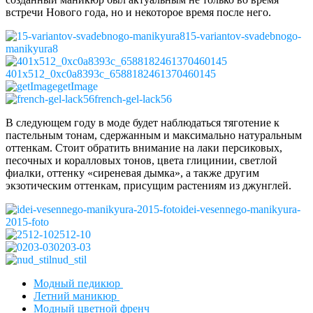
встречи Нового года, но и некоторое время после него.
15-variantov-svadebnogo-
manikyura8
401x512_0xc0a8393c_6588182461370460145
getImage
french-gel-lack56
В следующем году в моде будет наблюдаться тяготение к
пастельным тонам, сдержанным и максимально натуральным
оттенкам. Стоит обратить внимание на лаки персиковых,
песочных и коралловых тонов, цвета глицинии, светлой
фиалки, оттенку «сиреневая дымка», а также другим
экзотическим оттенкам, присущим растениям из джунглей.
idei-vesennego-manikyura-
2015-foto
2512-10
0203-03
nud_stil
Модный педикюр
Летний маникюр
Модный цветной френч