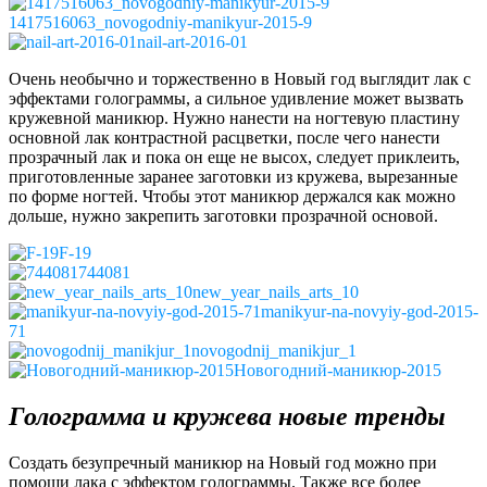
1417516063_novogodniy-manikyur-2015-9
nail-art-2016-01
Очень необычно и торжественно в Новый год выглядит лак с
эффектами голограммы, а сильное удивление может вызвать
кружевной маникюр. Нужно нанести на ногтевую пластину
основной лак контрастной расцветки, после чего нанести
прозрачный лак и пока он еще не высох, следует приклеить,
приготовленные заранее заготовки из кружева, вырезанные
по форме ногтей. Чтобы этот маникюр держался как можно
дольше, нужно закрепить заготовки прозрачной основой.
F-19
744081
new_year_nails_arts_10
manikyur-na-novyiy-god-2015-
71
novogodnij_manikjur_1
Новогодний-маникюр-2015
Голограмма и кружева новые тренды
Создать безупречный маникюр на Новый год можно при
помощи лака с эффектом голограммы. Также все более