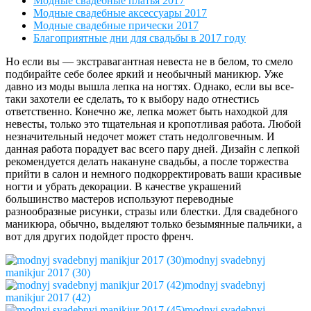
Модные свадебные платья 2017
Модные свадебные аксессуары 2017
Модные свадебные прически 2017
Благоприятные дни для свадьбы в 2017 году
Но если вы — экстравагантная невеста не в белом, то смело
подбирайте себе более яркий и необычный маникюр. Уже
давно из моды вышла лепка на ногтях. Однако, если вы все-
таки захотели ее сделать, то к выбору надо отнестись
ответственно. Конечно же, лепка может быть находкой для
невесты, только это тщательная и кропотливая работа. Любой
незначительный недочет может стать недолговечным. И
данная работа порадует вас всего пару дней. Дизайн с лепкой
рекомендуется делать накануне свадьбы, а после торжества
прийти в салон и немного подкорректировать ваши красивые
ногти и убрать декорации. В качестве украшений
большинство мастеров используют переводные
разнообразные рисунки, стразы или блестки. Для свадебного
маникюра, обычно, выделяют только безымянные пальчики, а
вот для других подойдет просто френч.
modnyj svadebnyj
manikjur 2017 (30)
modnyj svadebnyj
manikjur 2017 (42)
modnyj svadebnyj