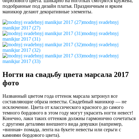
бирюзового цвета. Шикарно на ноготках смотрятся кружева,
подобранные под дизайн платья. Праздничным и ярким
маникюр делают декоративные элементы.
modnyj svadebnyj
manikjur 2017 (27)
modnyj svadebnyj
manikjur 2017 (31)
modnyj svadebnyj
manikjur 2017 (32)
modnyj svadebnyj
manikjur 2017 (33)
Ногти на свадьбу цвета марсала 2017
фото
Названный цветом года оттенок марсала затронул все
составляющие образа невесты. Свадебный маникюр — не
исключение. Цвета от классического красного до самого
темного бордового в этом году могут украсить ногти невест!
Конечно, лаки таких оттенков должны гармонично сочетаться
с другими деталями внешнего вида девушки (например,
«винная» помада, лента на букете невесты или серьги с
камнями бордового цвета).