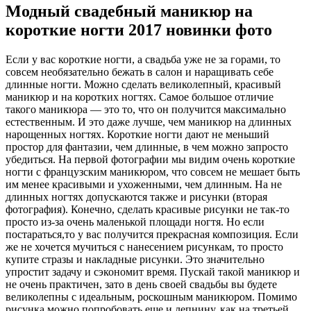
Модный свадебный маникюр на
короткие ногти 2017 новинки фото
Если у вас короткие ногти, а свадьба уже не за горами, то
совсем необязательно бежать в салон и наращивать себе
длинные ногти. Можно сделать великолепный, красивый
маникюр и на коротких ногтях. Самое большое отличие
такого маникюра — это то, что он получится максимально
естественным. И это даже лучше, чем маникюр на длинных
нарощенных ногтях. Короткие ногти дают не меньший
простор для фантазии, чем длинные, в чем можно запросто
убедиться. На первой фотографии мы видим очень короткие
ногти с французским маникюром, что совсем не мешает быть
им менее красивыми и ухоженными, чем длинным. На не
длинных ногтях допускаются также и рисунки (вторая
фотография). Конечно, сделать красивые рисунки не так-то
просто из-за очень маленькой площади ногтя. Но если
постараться,то у вас получится прекрасная композиция. Если
же не хочется мучиться с нанесением рисункам, то просто
купите стразы и накладные рисунки. Это значительно
упростит задачу и сэкономит время. Пускай такой маникюр и
не очень практичен, зато в день своей свадьбы вы будете
великолепны с идеальным, роскошным маникюром. Помимо
рисунка можно попробовать еще и лепнину, как на третьей