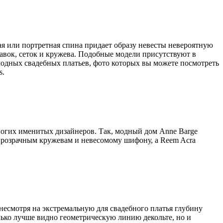
я или портретная спина придает образу невесты невероятную
авок, сеток и кружева. Подобные модели присутствуют в
 модных свадебных платьев, фото которых вы можете посмотреть
s.
многих именитых дизайнеров. Так, модный дом Anne Barge
е прозрачным кружевам и невесомому шифону, а Reem Acra
несмотря на экстремальную для свадебного платья глубину
лько лучше видно геометрическую линию декольте, но и