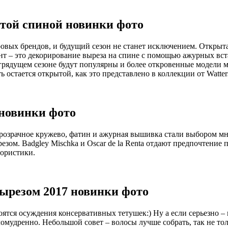
ытой спиной новинки фото
вых брендов, и будущий сезон не станет исключением. Открыта
нт – это декорирование выреза на спине с помощью ажурных вст
 в грядущем сезоне будут популярны и более откровенные модели
ь остается открытой, как это представлено в коллекции от Watter
 новинки фото
. Прозрачное кружево, фатин и ажурная вышивка стали выбором 
езом. Badgley Mischka и Oscar de la Renta отдают предпочтени
лористики.
ырезом 2017 новинки фото
ятся осуждения консервативных тетушек:) Ну а если серьезно – 
ломудренно. Небольшой совет – волосы лучше собрать, так не то