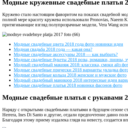
Модные кружевные свадебные платья 2
Кружево стало настоящим фаворитом на показах свадебной мод
полной мере красоту кружева использовали Pronovias, Naeem Kha
притягивающие взгляд полупрозрачные модели, Vera Wang испо
Модные свадебные цвета 2018 года фото новинки идеи
Модная свадьба 2018 года — какая она?
Модные свадебные аксессуары 2018 — как выбрать?
Модные свадебные букеты 2018 розы, ромашки, пионы, 
Модный свадебный макияж 2018: классика, смоки айз фо
Модные свадебные прически 2018 варианты укладка фот
Модные свадебные кольца 2018 женские и мужские фото
Модный свадебный маникюр 2018 интересные идеи вари
Модные свадебные платья 2018 новинки фасонов фото
Модные свадебные платья с рукавами 2
Наряду с открытыми свадебными платьями в будущем сезоне ста
Herrera, Ines Di Santo и другие, отдали предпочтение давно
Благодаря этому приему издалека глядя на невесту, создается 