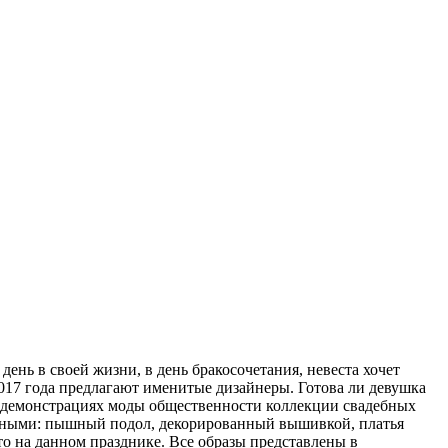
день в своей жизни, в день бракосочетания, невеста хочет
2017 года предлагают именитые дизайнеры. Готова ли девушка
 на демонстрациях моды общественности коллекции свадебных
менными: пышный подол, декорированный вышивкой, платья
о на данном празднике. Все образы представлены в