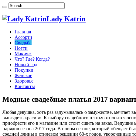
Lady Katrin
Главная
Ассорти
Свадьба
Ногти
Макияж
Что? Где? Когда?
Новый год
Покупки
Женское
Здоровье
Контакты
Модные свадебные платья 2017 вариан
Любая девушка, хоть раз задумывалась о замужестве, мечтает в
выглядеть красиво. К выбору свадебного платья относится осн
приобрести его в магазине или стоит сшить на заказ. Ведущие
нарядов сезона 2017 года. В новом сезоне, который обещает
средней длины в стилевом решении 60-х годов, укороченные т