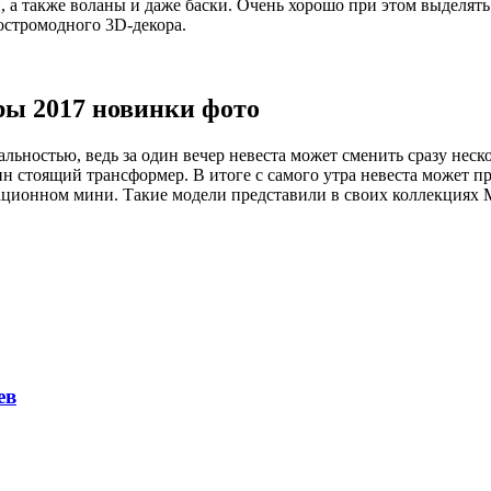
 а также воланы и даже баски. Очень хорошо при этом выделять
остромодного 3D-декора.
ы 2017 новинки фото
ьностью, ведь за один вечер невеста может сменить сразу неско
ин стоящий трансформер. В итоге с самого утра невеста может п
ационном мини. Такие модели представили в своих коллекциях Mo
ев