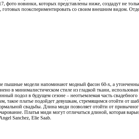
7, фото новинки, которых представлены ниже, создадут не толь
х, готовых поэкспериментировать со своим внешним видом. Отде
ие пышные модели напоминают модный фасон 60-х, а утонченные
лнено в минималистическом стиле из гладкой ткани, использова
инный подол в будущем сезоне – неотъемлемая часть свадебного
м, такое платье подойдет девушкам, стремящимся отойти от ша
ормальной свадьбы. Длина миди позволяет отойти от привычного
очарование. Платья миди могут отличаться длиной, которая варь
gel Sanchez, Elie Saab.