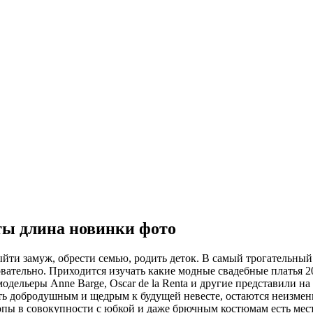
ты длина новинки фото
ыйти замуж, обрести семью, родить деток. В самый трогательный 
овательно. Приходится изучать какие модные свадебные платья 
 модельеры Anne Barge, Oscar de la Renta и другие представили
 быть добродушным и щедрым к будущей невесте, остаются неиз
опы в совокупности с юбкой и даже брючным костюмам есть мест