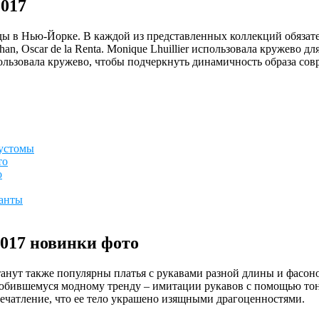
017
ы в Нью-Йорке. В каждой из представленных коллекций обязате
n, Oscar de la Renta. Monique Lhuillier использовала кружево дл
льзовала кружево, чтобы подчеркнуть динамичность образа сов
эустомы
то
о
анты
017 новинки фото
нут также популярны платья с рукавами разной длины и фасонов
 полюбившемуся модному тренду – имитации рукавов с помощью 
впечатление, что ее тело украшено изящными драгоценностями.