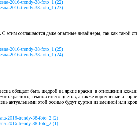
esna-2016-trendy-38-foto_1 (22)
esna-2016-trendy-38-foto_1 (23)
С этим соглашаются даже опытные дизайнеры, так как такой стил
esna-2016-trendy-38-foto_1 (25)
esna-2016-trendy-38-foto_1 (24)
 весна обещает быть щедрой на яркие краски, в отношении кож
но-красного, темно-синего цветов, а также коричневые и горчи
очень актуальными этой осенью будут куртки из змеиной или кро
na-2016-trendy-38-foto_2 (2)
na-2016-trendy-38-foto_2 (1)