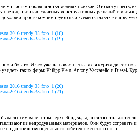
ными гостями большинства модных показов. Это могут быть, как
их цветов, принтов, сложных конструктивных решений и кричащ
и довольно просто комбинируются со всеми остальными предмет
esna-2016-trendy-38-foto_1 (18)
esna-2016-trendy-38-foto_1 (19)
но и богато. И это уже не новость, что такая куртка до сих по
видеть таких фирм: Philipp Plein, Antony Vaccarello и Diesel. К
esna-2016-trendy-38-foto_1 (20)
esna-2016-trendy-38-foto_1 (21)
 была легким вариантом верхней одежды, носилась только тепло
тавливают из непродуваемых материалов. Они будут согревать и
 ее по достоинству оценят автолюбители женского пола.