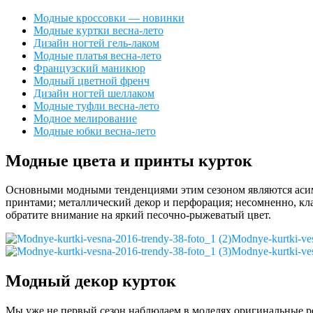
Модные кроссовки — новинки
Модные куртки весна-лето
Дизайн ногтей гель-лаком
Модные платья весна-лето
Французский маникюр
Модный цветной френч
Дизайн ногтей шеллаком
Модные туфли весна-лето
Модное мелирование
Модные юбки весна-лето
Модные цвета и принты курток
Основными модными тенденциями этим сезоном являются асим
принтами; металлический декор и перфорация; несомненно, кл
обратите внимание на яркий песочно-рыжеватый цвет.
Modnye-kurtki-ves
Modnye-kurtki-ves
Модный декор курток
Мы уже не первый сезон наблюдаем в моделях оригинальные ре