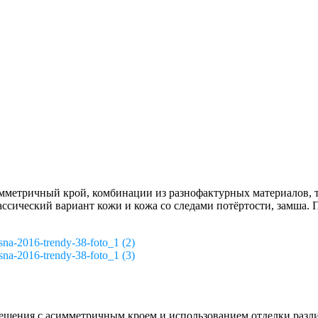
метричный крой, комбинации из разнофактурных материалов, т
ассический вариант кожи и кожа со следами потёртости, замша.
na-2016-trendy-38-foto_1 (2)
na-2016-trendy-38-foto_1 (3)
шения с асимметричным кроем и использованием отделки различ