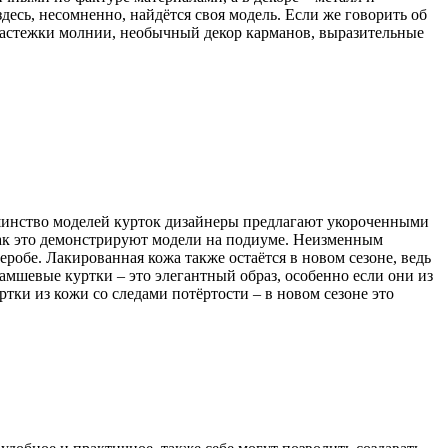
есь, несомненно, найдётся своя модель. Если же говорить об
застежки молнии, необычный декор карманов, выразительные
ьшинство моделей курток дизайнеры предлагают укороченными
 как это демонстрируют модели на подиуме. Неизменным
еробе. Лакированная кожа также остаётся в новом сезоне, ведь
Замшевые куртки – это элегантный образ, особенно если они из
ртки из кожи со следами потёртости – в новом сезоне это