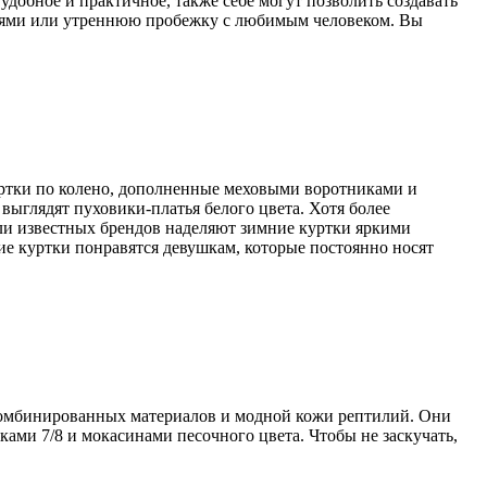
добное и практичное, также себе могут позволить создавать
узьями или утреннюю пробежку с любимым человеком. Вы
ртки по колено, дополненные меховыми воротниками и
ыглядят пуховики-платья белого цвета. Хотя более
ли известных брендов наделяют зимние куртки яркими
ие куртки понравятся девушкам, которые постоянно носят
 комбинированных материалов и модной кожи рептилий. Они
ками 7/8 и мокасинами песочного цвета. Чтобы не заскучать,