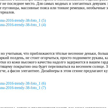
 не последнее место. Для самых модных и элегантных девушек зд
ые пуговицы, массивные пояса или тонкие ремешки, необычные 
териалов.
na-2016-trendy-38-foto_1 (5)
na-2016-trendy-38-foto_1 (4)
, но учитывая, что приближаются тёплые весенние деньки, бол
аркий полдень, не стоит огорчаться, просто поднимите рукава,
тки из кожи высокого качества надолго задержится в вашем гард
естящему покрытию она будет переливаться на весеннем солнце. 
че, а фасон элегантнее. Дизайнеры в этом сезоне предлагают ку
na-2016-trendy-38-foto_1 (6)
na-2016-trendy-38-foto_1 (7)