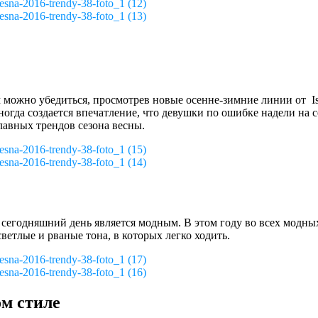
esna-2016-trendy-38-foto_1 (12)
esna-2016-trendy-38-foto_1 (13)
можно убедиться, просмотрев новые осенне-зимние линии от Isabe
гда создается впечатление, что девушки по ошибке надели на се
лавных трендов сезона весны.
esna-2016-trendy-38-foto_1 (15)
esna-2016-trendy-38-foto_1 (14)
 сегодняшний день является модным. В этом году во всех модных
етлые и рваные тона, в которых легко ходить.
esna-2016-trendy-38-foto_1 (17)
esna-2016-trendy-38-foto_1 (16)
м стиле