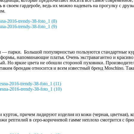
одницы, которые предпочитают носить все самое современное, у
ь в своем гардеробе, ведь их можно надевать на прогулку с др
ом.
na-2016-trendy-38-foto_1 (8)
na-2016-trendy-38-foto_1 (9)
и — парки. Большой популярностью пользуются стандартные ку
ормы, напоминающие платья. Очень экстравагантно и красиво в
ый. Но яркие цвета не обошли стороной пуховики. Производите
аким брендам относится и всем известный бренд Moschino. Так
sna-2016-trendy-38-foto_1 (11)
esna-2016-trendy-38-foto_1 (10)
 курток, причем лидируют изделия из кожи (черная, цветная),
кожи рептилий в серо-коричневой гамме неплохо смотрится с брю