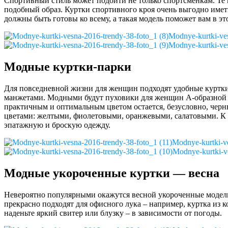
Спортивный стиль может подойти не только спортсменкам. Те м
подобный образ. Куртки спортивного кроя очень выгодно имет
должны быть готовы ко всему, а такая модель поможет вам в эт
Modnye-kurtki-ves
Modnye-kurtki-ves
Модные куртки-парки
Для повседневной жизни для женщин подходят удобные куртк
манжетами. Модными будут пуховики для женщин А-образной ф
практичным и оптимальным цветом остается, безусловно, черн
цветами: желтыми, фиолетовыми, оранжевыми, салатовыми. К т
эпатажную и броскую одежду.
Modnye-kurtki-ve
Modnye-kurtki-v
Модные укороченные куртки — весна
Невероятно популярными окажутся весной укороченные модели
прекрасно подходят для офисного лука – например, куртка из 
наденьте яркий свитер или блузку – в зависимости от погоды.