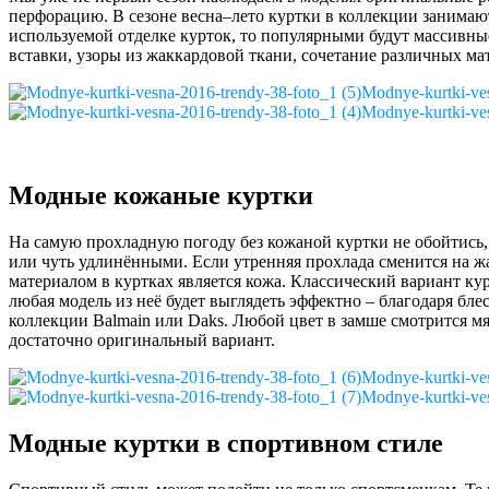
перфорацию. В сезоне весна–лето куртки в коллекции занимают
используемой отделке курток, то популярными будут массивн
вставки, узоры из жаккардовой ткани, сочетание различных ма
Modnye-kurtki-ves
Modnye-kurtki-ves
Модные кожаные куртки
На самую прохладную погоду без кожаной куртки не обойтись
или чуть удлинёнными. Если утренняя прохлада сменится на ж
материалом в куртках является кожа. Классический вариант кур
любая модель из неё будет выглядеть эффектно – благодаря бл
коллекции Balmain или Daks. Любой цвет в замше смотрится мяг
достаточно оригинальный вариант.
Modnye-kurtki-ves
Modnye-kurtki-ves
Модные куртки в спортивном стиле