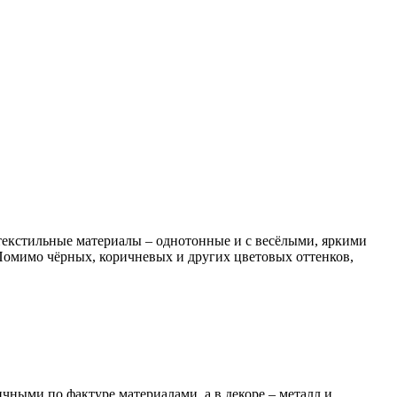
екстильные материалы – однотонные и с весёлыми, яркими
 Помимо чёрных, коричневых и других цветовых оттенков,
ными по фактуре материалами, а в декоре – металл и