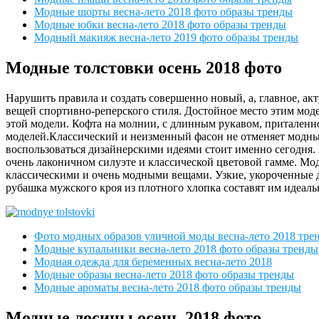
Модные шорты весна-лето 2018 фото образы тренды
Модные юбки весна-лето 2018 фото образы тренды
Модный макияж весна-лето 2019 фото образы тренды
Модные толстовки осень 2018 фото
Нарушить правила и создать совершенно новый, а, главное, ак
вещей спортивно-реперского стиля. Достойное место этим моде
этой модели. Кофта на молнии, с длинным рукавом, притален
моделей.Классический и неизменный фасон не отменяет модных
воспользоваться дизайнерскими идеями стоит именно сегодня.
очень лаконичном силуэте и классической цветовой гамме. Мо
классическими и очень модными вещами. Узкие, укороченные д
рубашка мужского кроя из плотного хлопка составят им идеал
Фото модных образов уличной моды весна-лето 2018 тре
Модные купальники весна-лето 2018 фото образы тренды
Модная одежда для беременных весна-лето 2018
Модные образы весна-лето 2018 фото образы тренды
Модные ароматы весна-лето 2018 фото образы тренды
Модные лосины осень 2018 фото