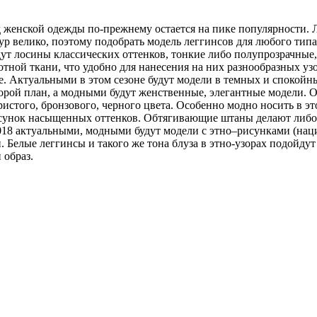
д женской одежды по-прежнему остается на пике популярности. 
ур велико, поэтому подобрать модель леггинсов для любого типа
дут лосины классических оттенков, тонкие либо полупрозрачные
лотной ткани, что удобно для нанесения на них разнообразных у
. Актуальными в этом сезоне будут модели в темных и спокойн
торой план, а модными будут женственные, элегантные модели. О
ристого, бронзового, черного цвета. Особенно модно носить в 
рисунок насыщенных оттенков. Обтягивающие штаны делают либ
2018 актуальными, модными будут модели с этно–рисунками (н
Белые леггинсы и такого же тона блуза в этно-узорах подойдут 
 образ.