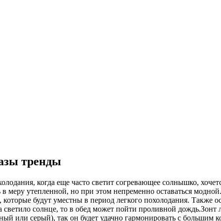
разы тренды
холодания, когда еще часто светит согревающее солнышко, хочетс
ь в меру утепленной, но при этом непременно оставаться модной.
которые будут уместны в период легкого похолодания. Также осе
ра светило солнце, то в обед может пойти проливной дождь.Зонт
ный или серый), так он будет удачно гармонировать с большим к