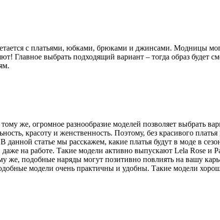
четается с платьями, юбками, брюками и джинсами. Модницы мо
ют! Главное выбрать подходящий вариант – тогда образ будет см
ям.
 тому же, огромное разнообразие моделей позволяет выбрать ва
ность, красоту и женственность. Поэтому, без красивого платья
В данной статье мы расскажем, какие платья будут в моде в сезо
даже на работе. Такие модели активно выпускают Lela Rose и P
му же, подобные наряды могут позитивно повлиять на вашу карь
. Подобные модели очень практичны и удобны. Такие модели хор