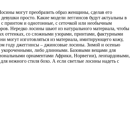
Лосины могут преобразить образ женщины, сделав его
 девушки просто. Какие модели леггинсов будут актуальны в
, с принтом и однотонные, с сеточкой или необычным
зоров. Нередко лосины шьют из натурального материала, чтобы
ых оттенках, со сложными узорами, принтами, фактурными
ни могут изготовляться из материала, имитирующего кожу,
этом году джеггинсы – джинсовые лосины. Зимой и осенью
о укороченными, либо длинными. Базовыми вещами для
ациональными орнаментами Африки, Норвегии), леопардовыми,
для нежного стиля бохо. А если светлые лосины надеть с