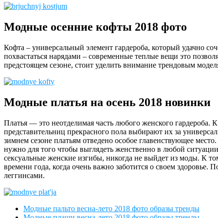
Модные осенние кофты 2018 фото
Кофта – универсальный элемент гардероба, который удачно со
похвастаться нарядами – современные теплые вещи это позволя
предстоящем сезоне, стоит уделить внимание трендовым модел
Модные платья на осень 2018 новинки
Платья — это неотделимая часть любого женского гардероба. К
представительниц прекрасного пола выбирают их за универсаль
зимнем сезоне платьям отведено особое главенствующее место. 
нужно для того чтобы выглядеть женственно в любой ситуации 
сексуальные женские изгибы, никогда не выйдет из моды. К то
времени года, когда очень важно заботится о своем здоровье
леггинсами.
Модные пальто весна-лето 2018 фото образы тренды
Модные плащи весна-лето 2018 фото образы тренды