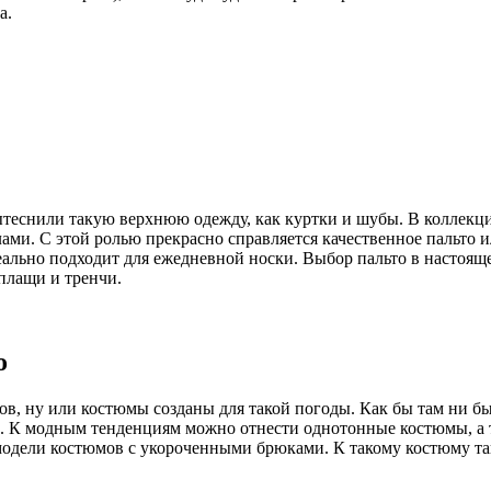
а.
ытеснили такую верхнюю одежду, как куртки и шубы. В коллекци
ами. С этой ролью прекрасно справляется качественное пальто
деально подходит для ежедневной носки. Выбор пальто в настоящ
плащи и тренчи.
о
в, ну или костюмы созданы для такой погоды. Как бы там ни бы
ко. К модным тенденциям можно отнести однотонные костюмы, а т
 модели костюмов с укороченными брюками. К такому костюму 