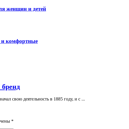
ля женщин и детей
е и комфортные
 бренд
ачал свою деятельность в 1885 году, и с ...
ечены
*