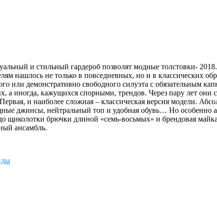
туальный и стильный гардероб позволят модные толстовки- 2018
лям нашлось не только в повседневных, но и в классических обр
ного или демонстративно свободного силуэта с обязательным к
, а иногда, кажущихся спорными, трендов. Через пару лет они 
 Первая, и наиболее сложная – классическая версия модели. Аб
дные джинсы, нейтральный топ и удобная обувь… Но особенно ак
о щиколотки брючки длиной «семь-восьмых» и брендовая майка,
ьный ансамбль.
нды