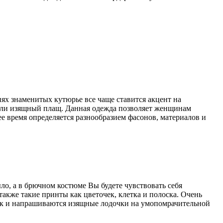
ях знаменитых кутюрье все чаще ставится акцент на
 или изящный плащ. Данная одежда позволяет женщинам
ее время определяется разнообразием фасонов, материалов и
ло, а в брючном костюме Вы будете чувствовать себя
акже такие принты как цветочек, клетка и полоска. Очень
так и напрашиваются изящные лодочки на умопомрачительной