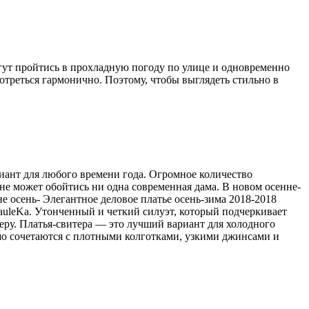
гут пройтись в прохладную погоду по улице и одновременно
отреться гармонично. Поэтому, чтобы выглядеть стильно в
риант для любого времени года. Огромное количество
 не может обойтись ни одна современная дама. В новом осенне-
не осень- Элегантное деловое платье осень-зима 2018-2018
auleKa. Утонченный и четкий силуэт, который подчеркивает
еру. Платья-свитера — это лучший вариант для холодного
ошо сочетаются с плотными колготками, узкими джинсами и