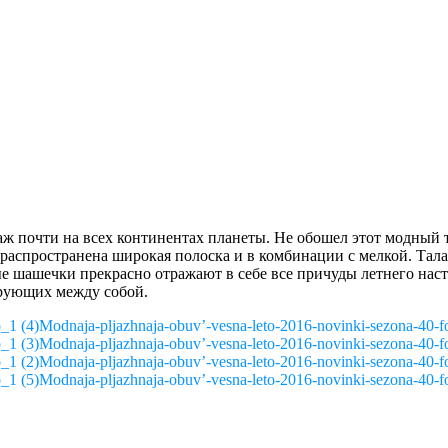
аж почти на всех континентах планеты. Не обошел этот модный
распространена широкая полоска и в комбинации с мелкой. Тал
е шашечки прекрасно отражают в себе все причуды летнего наст
ирующих между собой.
Modnaja-pljazhnaja-obuv’-vesna-leto-2016-novinki-sezona-40-f
Modnaja-pljazhnaja-obuv’-vesna-leto-2016-novinki-sezona-40-f
Modnaja-pljazhnaja-obuv’-vesna-leto-2016-novinki-sezona-40-f
Modnaja-pljazhnaja-obuv’-vesna-leto-2016-novinki-sezona-40-f