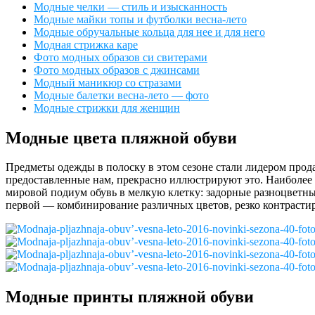
Модные челки — стиль и изысканность
Модные майки топы и футболки весна-лето
Модные обручальные кольца для нее и для него
Модная стрижка каре
Фото модных образов си свитерами
Фото модных образов с джинсами
Модный маникюр со стразами
Модные балетки весна-лето — фото
Модные стрижки для женщин
Модные цвета пляжной обуви
Предметы одежды в полоску в этом сезоне стали лидером прод
предоставленные нам, прекрасно иллюстрируют это. Наиболее 
мировой подиум обувь в мелкую клетку: задорные разноцветны
первой — комбинирование различных цветов, резко контраст
Модные принты пляжной обуви