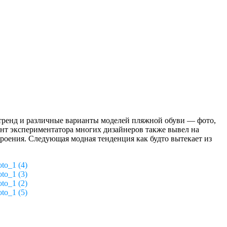
 тренд и различные варианты моделей пляжной обуви — фото,
ант экспериментатора многих дизайнеров также вывел на
роения. Следующая модная тенденция как будто вытекает из
oto_1 (4)
oto_1 (3)
oto_1 (2)
oto_1 (5)