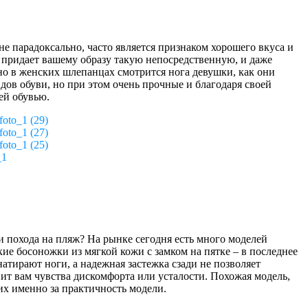
не парадоксально, часто является признаком хорошего вкуса и
 придает вашему образу такую непосредственную, и даже
тно в женских шлепанцах смотрится нога девушки, как они
дов обуви, но при этом очень прочные и благодаря своей
ней обувью.
foto_1 (29)
foto_1 (27)
foto_1 (25)
_1
и похода на пляж? На рынке сегодня есть много моделей
кие босоножки из мягкой кожи с замком на пятке – в последнее
атирают ноги, а надежная застежка сзади не позволяет
вит вам чувства дискомфорта или усталости. Похожая модель,
их именно за практичность модели.