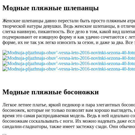
Модные пляжные шлепанцы
Женские шлепанцы давно перестали быть просто пляжным атрибу
творческой натуры девушки. Ведь женские шлепанцы, в отличи
слегка наивную, пикантность. Все дело в том, какой вид шлепа
подчеркивают ее изящную форму и как удачно сочетаются с лет
форме, их не так уж легко износить за сезон, и даже за два. В
Модные пляжные босоножки
Легкое летнее платье, яркий педикюр и пара элегантных босон
босоножек, которые не только позволят вам хорошо выглядеть,
время это самая распродаваемая модель. Ведь в ней идеально с
босоножкам соскальзывать с ноги. Их можно надевать даже есл
сандалии-гладиаторы, также имеет застежку сзади. Они обычно