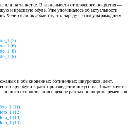
шве или на танкетке. В зависимости от пляжного покрытия —
щую и красивую обувь. Уже упоминалось об актуальности
й. Хочется лишь добавить, что наряду с этим ультрамодным
oto_1 (7)
oto_1 (6)
oto_1 (8)
oto_1 (9)
 кожаных и обыкновенных ботиночных шнурочков, лент,
сти пару обуви в ранг произведений искусства. Также хочется
азличного использования в декоре разных по ширине ремешков
foto_1 (11)
foto_1 (12)
foto_1 (10)
foto_1 (13)