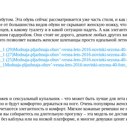
том. Эта обувь сейчас рассматривается уже часть стиля, и как 
е от большинства видов обуви не скрывают женскую ножку, что
нцев, к какому туалету и в какой ситуации надеть. А как элеган
ним гардеробом. Они стоят не дорого, дешевле любых других ви
се это позволяет назвать женские шлепанцы просто идеальной лет
Modnaja-pljazhnaja-obuv’-vesna-leto-2016-novinki-sezona-40-
Modnaja-pljazhnaja-obuv’-vesna-leto-2016-novinki-sezona-40-
Modnaja-pljazhnaja-obuv’-vesna-leto-2016-novinki-sezona-40-
Modnaja-pljazhnaja-obuv’-vesna-leto-2016-novinki-sezona-40-foto
ожек и сексуальный купальник – что может быть лучше для лета 
 но и будут комфортно держаться на ноге. Очень популярны женс
очетаются элегантность и комфорт. Мягкие кожаные ремешки не н
и вы собираетесь на длительную прогулку – эта модель не доста
 без каблука или на низкой платформе, и многие девушки ценят 