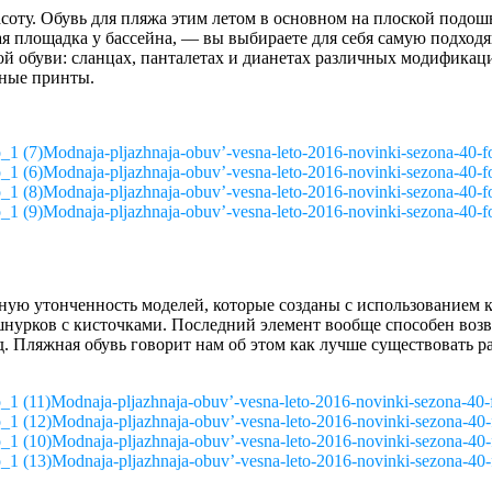
асоту. Обувь для пляжа этим летом в основном на плоской подо
я площадка у бассейна, — вы выбираете для себя самую подходя
й обуви: сланцах, панталетах и дианетах различных модификаци
тные принты.
Modnaja-pljazhnaja-obuv’-vesna-leto-2016-novinki-sezona-40-f
Modnaja-pljazhnaja-obuv’-vesna-leto-2016-novinki-sezona-40-f
Modnaja-pljazhnaja-obuv’-vesna-leto-2016-novinki-sezona-40-f
Modnaja-pljazhnaja-obuv’-vesna-leto-2016-novinki-sezona-40-f
тную утонченность моделей, которые созданы с использованием
нурков с кисточками. Последний элемент вообще способен возве
. Пляжная обувь говорит нам об этом как лучше существовать р
Modnaja-pljazhnaja-obuv’-vesna-leto-2016-novinki-sezona-40-
Modnaja-pljazhnaja-obuv’-vesna-leto-2016-novinki-sezona-40-
Modnaja-pljazhnaja-obuv’-vesna-leto-2016-novinki-sezona-40-
Modnaja-pljazhnaja-obuv’-vesna-leto-2016-novinki-sezona-40-