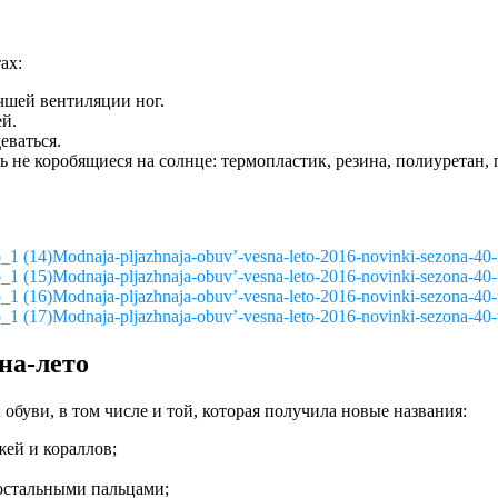
ах:
чшей вентиляции ног.
й.
еваться.
не коробящиеся на солнце: термопластик, резина, полиуретан, 
Modnaja-pljazhnaja-obuv’-vesna-leto-2016-novinki-sezona-40-
Modnaja-pljazhnaja-obuv’-vesna-leto-2016-novinki-sezona-40-
Modnaja-pljazhnaja-obuv’-vesna-leto-2016-novinki-sezona-40-
Modnaja-pljazhnaja-obuv’-vesna-leto-2016-novinki-sezona-40-
на-лето
буви, в том числе и той, которая получила новые названия:
ей и кораллов;
остальными пальцами;