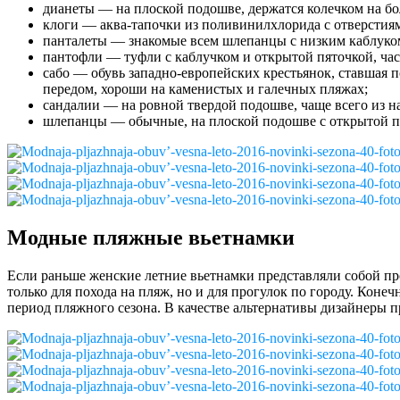
дианеты — на плоской подошве, держатся колечком на бо
клоги — аква-тапочки из поливинилхлорида с отверстия
панталеты — знакомые всем шлепанцы с низким каблуко
пантофли — туфли с каблучком и открытой пяточкой, час
сабо — обувь западно-европейских крестьянок, ставшая 
передом, хороши на каменистых и галечных пляжах;
сандалии — на ровной твердой подошве, чаще всего из н
шлепанцы — обычные, на плоской подошве с открытой п
Модные пляжные вьетнамки
Если раньше женские летние вьетнамки представляли собой про
только для похода на пляж, но и для прогулок по городу. Коне
период пляжного сезона. В качестве альтернативы дизайнеры п