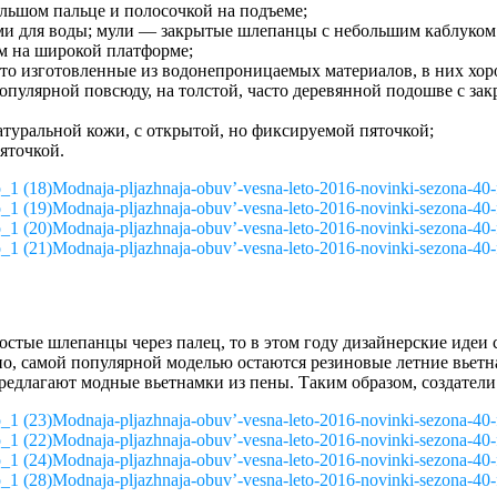
льшом пальце и полосочкой на подъеме;
ми для воды; мули — закрытые шлепанцы с небольшим каблуком
м на широкой платформе;
то изготовленные из водонепроницаемых материалов, в них хоро
популярной повсюду, на толстой, часто деревянной подошве с з
атуральной кожи, с открытой, но фиксируемой пяточкой;
яточкой.
Modnaja-pljazhnaja-obuv’-vesna-leto-2016-novinki-sezona-40-
Modnaja-pljazhnaja-obuv’-vesna-leto-2016-novinki-sezona-40-
Modnaja-pljazhnaja-obuv’-vesna-leto-2016-novinki-sezona-40-
Modnaja-pljazhnaja-obuv’-vesna-leto-2016-novinki-sezona-40-
стые шлепанцы через палец, то в этом году дизайнерские идеи 
чно, самой популярной моделью остаются резиновые летние вьетн
редлагают модные вьетнамки из пены. Таким образом, создатели 
Modnaja-pljazhnaja-obuv’-vesna-leto-2016-novinki-sezona-40-
Modnaja-pljazhnaja-obuv’-vesna-leto-2016-novinki-sezona-40-
Modnaja-pljazhnaja-obuv’-vesna-leto-2016-novinki-sezona-40-
Modnaja-pljazhnaja-obuv’-vesna-leto-2016-novinki-sezona-40-