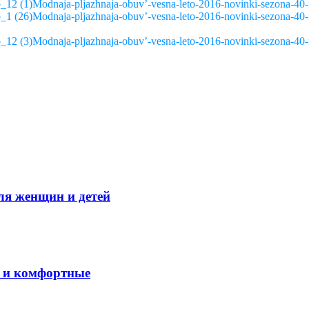
Modnaja-pljazhnaja-obuv’-vesna-leto-2016-novinki-sezona-40-
Modnaja-pljazhnaja-obuv’-vesna-leto-2016-novinki-sezona-40-
Modnaja-pljazhnaja-obuv’-vesna-leto-2016-novinki-sezona-40-
ля женщин и детей
е и комфортные