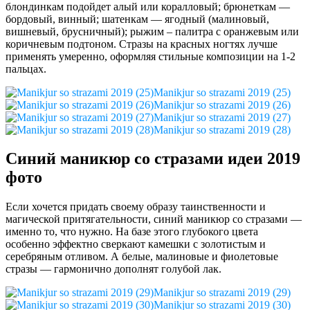
блондинкам подойдет алый или коралловый; брюнеткам —
бордовый, винный; шатенкам — ягодный (малиновый,
вишневый, брусничный); рыжим – палитра с оранжевым или
коричневым подтоном. Стразы на красных ногтях лучше
применять умеренно, оформляя стильные композиции на 1-2
пальцах.
Manikjur so strazami 2019 (25)
Manikjur so strazami 2019 (26)
Manikjur so strazami 2019 (27)
Manikjur so strazami 2019 (28)
Синий маникюр со стразами идеи 2019
фото
Если хочется придать своему образу таинственности и
магической притягательности, синий маникюр со стразами —
именно то, что нужно. На базе этого глубокого цвета
особенно эффектно сверкают камешки с золотистым и
серебряным отливом. А белые, малиновые и фиолетовые
стразы — гармонично дополнят голубой лак.
Manikjur so strazami 2019 (29)
Manikjur so strazami 2019 (30)