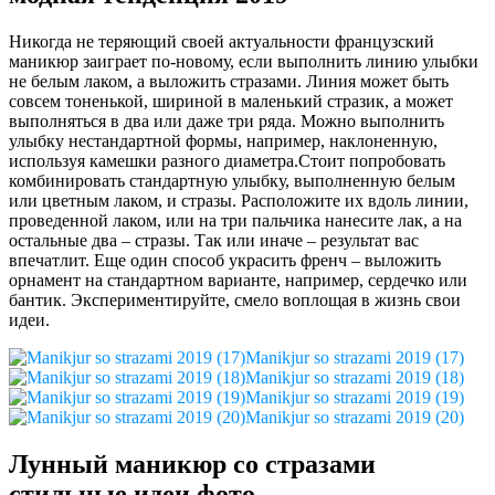
Никогда не теряющий своей актуальности французский
маникюр заиграет по-новому, если выполнить линию улыбки
не белым лаком, а выложить стразами. Линия может быть
совсем тоненькой, шириной в маленький стразик, а может
выполняться в два или даже три ряда. Можно выполнить
улыбку нестандартной формы, например, наклоненную,
используя камешки разного диаметра.Стоит попробовать
комбинировать стандартную улыбку, выполненную белым
или цветным лаком, и стразы. Расположите их вдоль линии,
проведенной лаком, или на три пальчика нанесите лак, а на
остальные два – стразы. Так или иначе – результат вас
впечатлит. Еще один способ украсить френч – выложить
орнамент на стандартном варианте, например, сердечко или
бантик. Экспериментируйте, смело воплощая в жизнь свои
идеи.
Manikjur so strazami 2019 (17)
Manikjur so strazami 2019 (18)
Manikjur so strazami 2019 (19)
Manikjur so strazami 2019 (20)
Лунный маникюр со стразами
стильные идеи фото