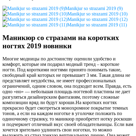
Manikjur so strazami 2019 (9)
Manikjur so strazami 2019 (10)
Manikjur so strazami 2019 (12)
Manikjur so strazami 2019 (11)
Маникюр со стразами на коротких
ногтях 2019 новинки
Многие модницы по достоинству оценили удобство и
комфорт, которые им подарил модный тренд – короткие
ногти. Под короткими ногтями принято понимать такие,
свободный край которых не превышает 3 мм. Такая длина не
представляет неудобства, не имеет профессиональных
ограничений, одним словом, она подходит всем. Правда, есть
одно «но» — небольшая площадь ногтевой пластины не дает
разгуляться дизайнерским фантазиям, поэтому сложные
композиции вряд ли будут хороши.На коротких ногтях
прекрасно будет смотреться монохромное покрытие темных
тонов, а если на каждом ноготке в уголочке положить по
одиночному стразику, то маникюр приобретет нотку роскоши
и подчеркнет отличный вкус своей обладательницы. Если вам
хочется зрительно удлинить свои ноготки, то можно
выложить из страз тонкую вертикальную линию. Она может