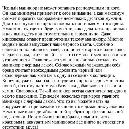
Черный маникюр не может оставить равнодушным никого.
Он как минимум привлечет к себе внимание, а как максимум,
сможет поразить воображение нескольких десятков мужчин.
Для этого нужно не просто покрыть ногти лаком этого цвета.
Нужно знать, где это будет уместно, как сделать это правильно
и как выглядеть при этом стильно и гармонично. Даже
кинозвезды отдают предпочтения такому маникюру. Многие
модные дома выпускают лаки черного цвета. Особенно
сильно он полюбился Chanel, стилисты которого в один голос
твердят о том, что черный лак – это символ отменного стиля и
утонченности. Главное – это умение правильно создавать
маникюр с черным лаком. Сейчас каждый уважающий себя
бренд считает необходимым добавить черный или
околочерный лак хотя бы в одну из сезонных коллекций.
Конечно, уже сложно кого-то удивить просто черным цветом
ногтей, поэтому на темную базу лака добавляют стразы или
камни Сваровски. Такой маникюр всегда смотрится нарядно и
как-то изысканно. Приведем несколько примеров удачного
маникюра с черным лаком. Что-то вы можете взять на
вооружение и при желании выполнить в домашних условиях.
Некоторые виды дизайна ногтей требуют профессиональной
подготовки. Но что бы вы ни выбрали, помните, что с
красивым и аккуратным маникюром вас никто не упрекнет в
отсутствии вкуса!