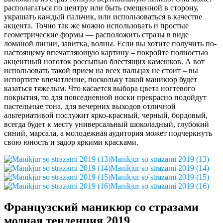
располагаться по центру или быть смещенной в сторону,
украшать каждый пальчик, или использоваться в качестве
акцента. Точно так же можно использовать и простые
геометрические формы — расположить стразы в виде
ломаной линии, завитка, волны. Если вы хотите получить по-
настоящему впечатляющую картину – покройте полностью
акцентный ноготок россыпью блестящих камешков. А вот
использовать такой прием на всех пальцах не стоит – вы
испортите впечатление, поскольку такой маникюр будет
казаться тяжелым. Что касается выбора цвета ногтевого
покрытия, то для повседневной носки прекрасно подойдут
пастельные тона, для вечерних выходов отличной
альтернативой послужит ярко-красный, черный, бордовый,
всегда будет к месту универсальный шоколадный, глубокий
синий, марсала, а молодежная аудитория может подчеркнуть
свою юность и задор яркими красками.
Manikjur so strazami 2019 (13)
Manikjur so strazami 2019 (14)
Manikjur so strazami 2019 (15)
Manikjur so strazami 2019 (16)
Французский маникюр со стразами
модная тенденция 2019