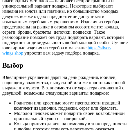
благородных металлов — наиболее беспроигрышный и
универсальный вариант подарка. Некоторые выбирают
изделия из золота или платины, но большинство молодых
девушек все же отдают предпочтение доступным и
изысканным серебряным украшениям. Изделия из серебра
представлены на рынке в огромном ассортименте: кольца,
серьги, броши, браслеты, цепочки, подвески. Такое
разнообразие поможет без труда подобрать вариант, который
подчеркнет индивидуальность любой молодой особы. Лучшие
ювелирные изделия из серебра в магазине
https://silver-
wings.shop
упростят вам задачу подбора подарка.
Выбор
Ювелирные украшения дарят на день рождения, юбилей,
годовщину знакомства, выпускной или же просто как способ
выражения чувств. В зависимости от характера отношений с
девушкой, возможны следующие варианты подарков:
Родители или крестные могут преподнести изящный
комплект из цепочки, подвески, серег или браслета.
Молодой человек может подарить своей возлюбленной
оригинальный кулон с гравировкой.
Кольца принято дарить на помолвку в знак преданности
и любви, поэтому если есть вероятность оказаться