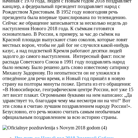
начиная с 1970 года, людей с Новым годом 2018 поздравляет
канцлер, а федеральный президент поздравляет народ с
Рождеством Христовым. В 1952 году новогодняя речь
президента была впервые транслирована по телевидению.
Сейчас же обращение записывается за несколько недель до
наступления Нового 2018 года. К съёмкам готовятся
основательно. В России, к примеру, за час до съёмок на
Красной площади выпускают стаю соколов, которые ловят
местных ворон, чтобы не дай бог не случился какой-нибудь
казус, а над подсветкой Кремля работают десятки людей
задолго до самого выступления. Интересный факт: после
распада Советского Союза в 1991 году поздравлять народ
было некому. Было решено дать слово известному сатирику
Михаилу Задорнову. По неопытности он не уложился в
отведённое для речи время, и Новый год пришёл в новую
страну на полторы минуты позже. Цитата из его обращения:
«В Новосибирске, географическом центре России, вот уже 15
лет висит плакат. Огромными буквами на нем написано: „Да
здравствует то, благодаря чему мы несмотря ни на что!“ Вот
эти слова я считаю лучшим поздравлением народу России!».
Безусловно, его речь можно считать самым необычным
официальным поздравлением за всю историю страны.