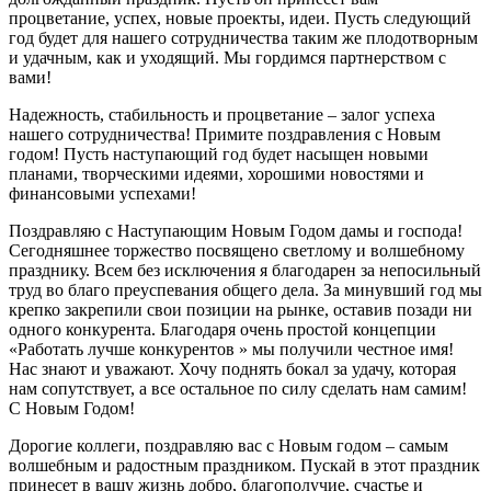
процветание, успех, новые проекты, идеи. Пусть следующий
год будет для нашего сотрудничества таким же плодотворным
и удачным, как и уходящий. Мы гордимся партнерством с
вами!
Надежность, стабильность и процветание – залог успеха
нашего сотрудничества! Примите поздравления с Новым
годом! Пусть наступающий год будет насыщен новыми
планами, творческими идеями, хорошими новостями и
финансовыми успехами!
Поздравляю с Наступающим Новым Годом дамы и господа!
Сегодняшнее торжество посвящено светлому и волшебному
празднику. Всем без исключения я благодарен за непосильный
труд во благо преуспевания общего дела. За минувший год мы
крепко закрепили свои позиции на рынке, оставив позади ни
одного конкурента. Благодаря очень простой концепции
«Работать лучше конкурентов » мы получили честное имя!
Нас знают и уважают. Хочу поднять бокал за удачу, которая
нам сопутствует, а все остальное по силу сделать нам самим!
С Новым Годом!
Дорогие коллеги, поздравляю вас с Новым годом – самым
волшебным и радостным праздником. Пускай в этот праздник
принесет в вашу жизнь добро, благополучие, счастье и