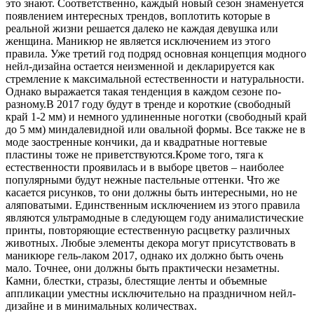
это знают. Соответственно, каждый новый сезон знаменуется
появлением интересных трендов, воплотить которые в
реальной жизни решается далеко не каждая девушка или
женщина. Маникюр не является исключением из этого
правила. Уже третий год подряд основная концепция модного
нейл-дизайна остается неизменной и декларируется как
стремление к максимальной естественности и натуральности.
Однако выражается такая тенденция в каждом сезоне по-
разному.В 2017 году будут в тренде и короткие (свободный
край 1-2 мм) и немного удлиненные ноготки (свободный край
до 5 мм) миндалевидной или овальной формы. Все также не в
моде заостренные кончики, да и квадратные ногтевые
пластины тоже не приветствуются.Кроме того, тяга к
естественности проявилась и в выборе цветов – наиболее
популярными будут нежные пастельные оттенки. Что же
касается рисунков, то они должны быть интересными, но не
аляповатыми. Единственным исключением из этого правила
являются ультрамодные в следующем году анималистические
принты, повторяющие естественную расцветку различных
животных. Любые элементы декора могут присутствовать в
маникюре гель-лаком 2017, однако их должно быть очень
мало. Точнее, они должны быть практически незаметны.
Камни, блестки, стразы, блестящие ленты и объемные
аппликации уместны исключительно на праздничном нейл-
дизайне и в минимальных количествах.