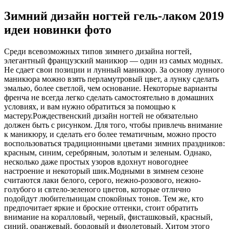
Зимний дизайн ногтей гель-лаком 2019
идеи новинки фото
Среди всевозможных типов зимнего дизайна ногтей,
элегантный французский маникюр — один из самых модных.
Не сдает свои позиции и лунный маникюр. За основу лунного
маникюра можно взять перламутровый цвет, а лунку сделать
эмалью, более светлой, чем основание. Некоторые варианты
френча не всегда легко сделать самостоятельно в домашних
условиях, и вам нужно обратиться за помощью к
мастеру.Рождественский дизайн ногтей не обязательно
должен быть с рисунком. Для того, чтобы привлечь внимание
к маникюру, и сделать его более тематичным, можно просто
воспользоваться традиционными цветами зимних праздников:
красным, синим, серебряным, золотым и зеленым. Однако,
несколько даже простых узоров вдохнут новогоднее
настроение и некоторый шик.Модными в зимнем сезоне
считаются лаки белого, серого, нежно-розового, нежно-
голубого и свтело-зеленого цветов, которые отлично
подойдут любительницам спокойных тонов. Тем же, кто
предпочитает яркие и броские оттенки, стоит обратить
внимание на коралловый, черный, фисташковый, красный,
синий, оранжевый, бордовый и фиолетовый. Хитом этого