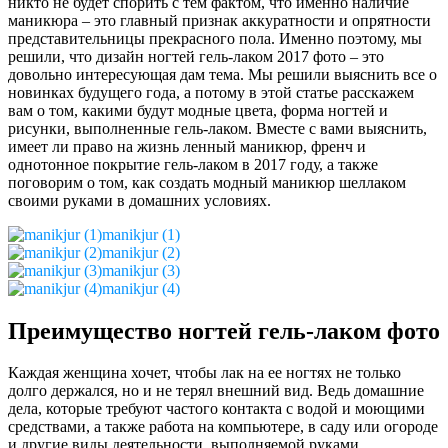
никто не будет спорить с тем фактом, что именно наличие
маникюра – это главный признак аккуратности и опрятности
представительницы прекрасного пола. Именно поэтому, мы
решили, что дизайн ногтей гель-лаком 2017 фото – это
довольно интересующая дам тема. Мы решили выяснить все о
новинках будущего года, а потому в этой статье расскажем
вам о том, какими будут модные цвета, форма ногтей и
рисунки, выполненные гель-лаком. Вместе с вами выяснить,
имеет ли право на жизнь ленный маникюр, френч и
однотонное покрытие гель-лаком в 2017 году, а также
поговорим о том, как создать модный маникюр шеллаком
своими руками в домашних условиях.
manikjur (1)
manikjur (2)
manikjur (3)
manikjur (4)
Преимущество ногтей гель-лаком фото
Каждая женщина хочет, чтобы лак на ее ногтях не только
долго держался, но и не терял внешний вид. Ведь домашние
дела, которые требуют частого контакта с водой и моющими
средствами, а также работа на компьютере, в саду или огороде
и другие виды деятельности, выполняемой руками,