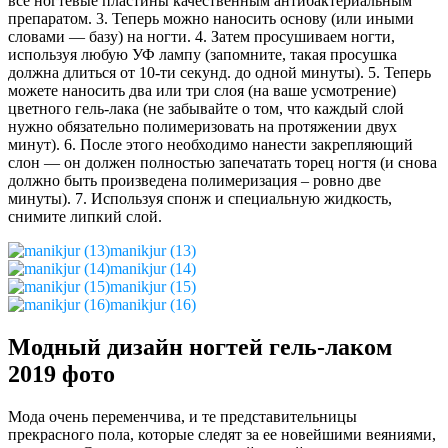
все ногтевые пластины качественным антибактериальным
препаратом. 3. Теперь можно наносить основу (или иными
словами — базу) на ногти. 4. Затем просушиваем ногти,
используя любую УФ лампу (запомните, такая просушка
должна длиться от 10-ти секунд. до одной минуты). 5. Теперь
можете наносить два или три слоя (на ваше усмотрение)
цветного гель-лака (не забывайте о том, что каждый слой
нужно обязательно полимеризовать на протяжении двух
минут). 6. После этого необходимо нанести закрепляющий
слон — он должен полностью запечатать торец ногтя (и снова
должно быть произведена полимеризация – ровно две
минуты). 7. Используя спонж и специальную жидкость,
снимите липкий слой.
manikjur (13)
manikjur (14)
manikjur (15)
manikjur (16)
Модный дизайн ногтей гель-лаком
2019 фото
Мода очень переменчива, и те представительницы
прекрасного пола, которые следят за ее новейшими веяниями,