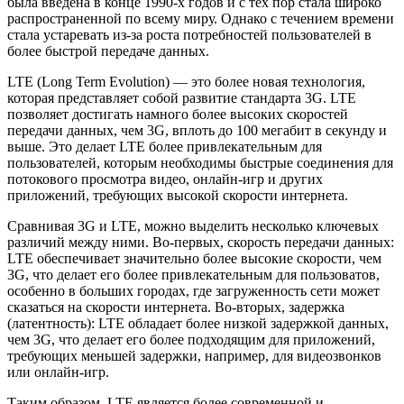
была введена в конце 1990-х годов и с тех пор стала широко
распространенной по всему миру. Однако с течением времени
стала устаревать из-за роста потребностей пользователей в
более быстрой передаче данных.
LTE (Long Term Evolution) — это более новая технология,
которая представляет собой развитие стандарта 3G. LTE
позволяет достигать намного более высоких скоростей
передачи данных, чем 3G, вплоть до 100 мегабит в секунду и
выше. Это делает LTE более привлекательным для
пользователей, которым необходимы быстрые соединения для
потокового просмотра видео, онлайн-игр и других
приложений, требующих высокой скорости интернета.
Сравнивая 3G и LTE, можно выделить несколько ключевых
различий между ними. Во-первых, скорость передачи данных:
LTE обеспечивает значительно более высокие скорости, чем
3G, что делает его более привлекательным для пользоватов,
особенно в больших городах, где загруженность сети может
сказаться на скорости интернета. Во-вторых, задержка
(латентность): LTE обладает более низкой задержкой данных,
чем 3G, что делает его более подходящим для приложений,
требующих меньшей задержки, например, для видеозвонков
или онлайн-игр.
Таким образом, LTE является более современной и