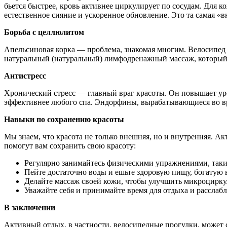
бьется быстрее, кровь активнее циркулирует по сосудам. Для к
естественное сияние и ускоренное обновление. Это та самая 
Борьба с целлюлитом
Апельсиновая корка — проблема, знакомая многим. Велосипед 
натуральный (натуральный) лимфодренажный массаж, который д
Антистресс
Хронический стресс — главный враг красоты. Он повышает уро
эффективнее любого спа. Эндорфины, вырабатывающиеся во вре
Навыки по сохранению красоты
Мы знаем, что красота не только внешняя, но и внутренняя. А
помогут вам сохранить свою красоту:
Регулярно занимайтесь физическими упражнениями, таким
Пейте достаточно воды и ешьте здоровую пищу, богатую
Делайте массаж своей кожи, чтобы улучшить микроцирку
Уважайте себя и принимайте время для отдыха и расслабл
В заключении
Активный отдых, в частности, велосипедные прогулки, может 