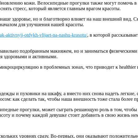
бновлению кожи. Велосипедные прогулки также могут помочь в 
нять стресс, который является главным врагом красоты.
 наше здоровье, но и благотворно влияет на наш внешний вид. 
 началом для улучшения нашей красоты.
ak-aktivnyjj-otdykh-vlijaet-na-nashu-krasotu/
, в которой рассказыва
а правильно подобранным макияжем, но и заниматься физически
ься здоровыми и активными.
кроциркуляцию в проблемных зонах, что приводит к healthier и 
жды и пуховики на шкафу, а вместо них снова надеть легкие, све
осом: как сделать так, чтобы наша внешность тоже стала более 
осипедные прогулки, может сыграть решающую роль в том, чтобы
соту и почему каждой девушке стоит добавить в свою жизнь нем
кольких уровнях сразу. Во-первых, они оказывают положительно