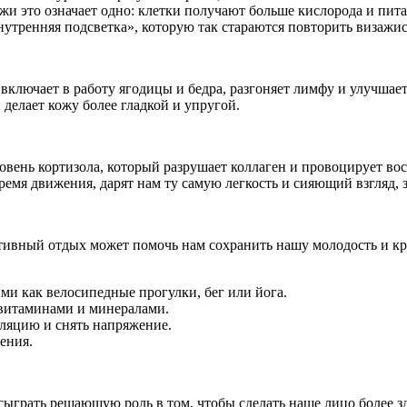
ожи это означает одно: клетки получают больше кислорода и пит
«внутренняя подсветка», которую так стараются повторить виз
включает в работу ягодицы и бедра, разгоняет лимфу и улучша
елает кожу более гладкой и упругой.
вень кортизола, который разрушает коллаген и провоцирует во
мя движения, дарят нам ту самую легкость и сияющий взгляд, 
ктивный отдых может помочь нам сохранить нашу молодость и кра
и как велосипедные прогулки, бег или йога.
 витаминами и минералами.
ляцию и снять напряжение.
ения.
сыграть решающую роль в том, чтобы сделать наше лицо более 