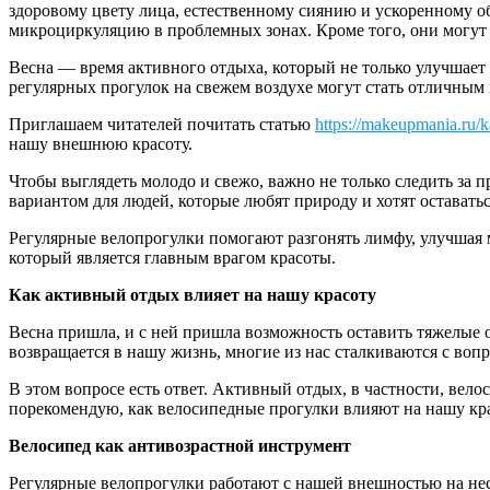
здоровому цвету лица, естественному сиянию и ускоренному о
микроциркуляцию в проблемных зонах. Кроме того, они могут с
Весна — время активного отдыха, который не только улучшает
регулярных прогулок на свежем воздухе могут стать отличным
Приглашаем читателей почитать статью
https://makeupmania.ru/k
нашу внешнюю красоту.
Чтобы выглядеть молодо и свежо, важно не только следить з
вариантом для людей, которые любят природу и хотят остават
Регулярные велопрогулки помогают разгонять лимфу, улучшая ми
который является главным врагом красоты.
Как активный отдых влияет на нашу красоту
Весна пришла, и с ней пришла возможность оставить тяжелые оде
возвращается в нашу жизнь, многие из нас сталкиваются с вопр
В этом вопросе есть ответ. Активный отдых, в частности, вел
порекомендую, как велосипедные прогулки влияют на нашу кра
Велосипед как антивозрастной инструмент
Регулярные велопрогулки работают с нашей внешностью на нес