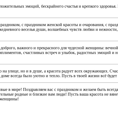
ложительных эмоций, бескрайнего счастья и крепкого здоровья. 
раздником, с праздником женской красоты и очарования, с празд
жедневного веселья души, волшебных чувств любви и нежности,
доброго, важного и прекрасного для чудесной женщины: вечной
лиментов, счастливых встреч и улыбок, радостных эмоций и н
на улице, но и в душе, а красота радует всех окружающих. Счас
ме всегда было уютно и тепло. Пусть в твоей жизни всё будет т
е в мире! Поздравляем вас с праздником и желаем быть всегд
ельные родные и близкие вам люди! Пусть ваша красота не вянет,
е женщины!