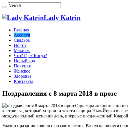
Lady Katrin
Главная
Ассорти
Свадьба
Ногти
Макияж
Что? Где? Когда?
Новый год
Покупки
Женское
Здоровье
Контакты
Поздравления с 8 марта 2018 в прозе
Однажды женщины просто 
кастрюль», который устроили текстильщицы Нью-Йорка в серед
международный женский день, впервые предложенный Кларой 
Удачно праздник совпал с началом весны. Распускающиеся пе