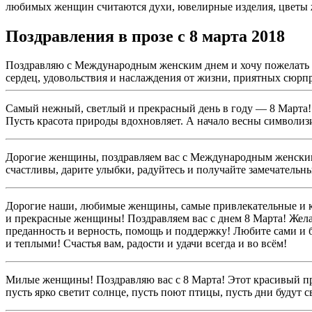
любимых женщин считаются духи, ювелирные изделия, цветы 
Поздравления в прозе с 8 марта 2018
Поздравляю с Международным женским днем и хочу пожелать в
сердец, удовольствия и наслаждения от жизни, приятных сюрпр
Самый нежный, светлый и прекрасный день в году — 8 Марта! 
Пусть красота природы вдохновляет. А начало весны символизи
Дорогие женщины, поздравляем вас с Международным женским д
счастливы, дарите улыбки, радуйтесь и получайте замечательн
Дорогие наши, любимые женщины, самые привлекательные и кр
и прекрасные женщины! Поздравляем вас с днем 8 Марта! Жела
преданность и верность, помощь и поддержку! Любите сами и
и теплыми! Счастья вам, радости и удачи всегда и во всём!
Милые женщины! Поздравляю вас с 8 Марта! Этот красивый празд
пусть ярко светит солнце, пусть поют птицы, пусть дни будут 