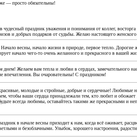
же — просто обязательны!
 чудесный праздник уважения и понимания от коллег, восторга
изов и добрых подарков от судьбы. Желаю настоящего женского 
Начало весны, начало жизни в природе, первое тепло. Дорогие 
рует начало чего-то очень желанного и прекрасного в вашей жи
нем! Желаем вам тепла и любви в сердцах, замечательного нас
ые впечатления. Вы очаровательны! С праздником!
асивые, молодые и стройные, добрые и сердечные! Любимые наш
ем, чтобы ваши сердца принадлежали тем, кто любит и обожает 
 будьте всегда любимы, оставайтесь такими же прекрасными и
ник в начале весны приходит к нам, когда всё оживает, расцвет
светлыми и безоблачными. Улыбок, хорошего настроения, радости,