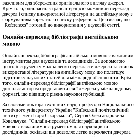
важливим для збереження оригінального вигляду джерел.
Крім того, одночасно з транслітерацією можливий переклад
джерел і списку використаної літератури на англійську мову з
формуванням коректного списку референсів. Це означає, що
"References" готовий до використання у науковій статті.
Онлайн-переклад бібліографії англійською
мовою
Онлайн-переклад бібліографії англійською мовою є важливим
інструментом для науковців та дослідників. За допомогою
цього інструменту можна легко перекласти джерела та список
використаної літератури на англійську мову, що полегшує
підготовку наукових статей для міжнародної спільноти. Крім
того, онлайн-переклад бібліографії англійською мовою
дозволяє авторам представляти свої джерела у міжнародному
форматі, що підвищує рівень наукової публікації.
За словами доктора технічних наук, професора Національного
технічного університету України "Київський політехнічний
інститут імені Ігоря Сікорського", Сергія Олександровича
Ковальчука, "Онлайн-переклад бібліографії англійською
мовою є важливим інструментом для науковців та
дослідників, оскільки він дозволяє легко перекласти джерела