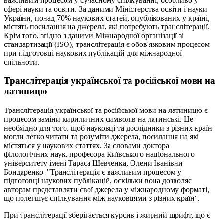
важливим процесом у сучасному спілкуванні, особливо у
сфері науки та освіти. За даними Міністерства освіти і науки
України, понад 70% наукових статей, опублікованих у країні,
містять посилання на джерела, які потребують транслітерації.
Крім того, згідно з даними Міжнародної організації зі
стандартизації (ISO), транслітерація є обов'язковим процесом
при підготовці наукових публікацій для міжнародної
спільноти.
Транслітерація української та російської мови на
латиницю
Транслітерація української та російської мови на латиницю є
процесом заміни кириличних символів на латинські. Це
необхідно для того, щоб науковці та дослідники з різних країн
могли легко читати та розуміти джерела, посилання на які
містяться у наукових статтях. За словами доктора
філологічних наук, професора Київського національного
університету імені Тараса Шевченка, Олени Іванівни
Бондаренко, "Транслітерація є важливим процесом у
підготовці наукових публікацій, оскільки вона дозволяє
авторам представляти свої джерела у міжнародному форматі,
що полегшує спілкування між науковцями з різних країн".
При транслітерації зберігається курсив і жирний шрифт, що є