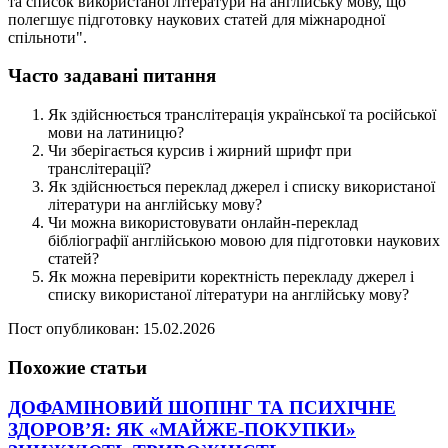
та список використаної літератури на англійську мову, що
полегшує підготовку наукових статей для міжнародної
спільноти".
Часто задавані питання
Як здійснюється транслітерація української та російської
мови на латиницю?
Чи зберігається курсив і жирний шрифт при
транслітерації?
Як здійснюється переклад джерел і списку використаної
літератури на англійську мову?
Чи можна використовувати онлайн-переклад
бібліографії англійською мовою для підготовки наукових
статей?
Як можна перевірити коректність перекладу джерел і
списку використаної літератури на англійську мову?
Пост опубликован: 15.02.2026
Похожие статьи
ДОФАМІНОВИЙ ШОПІНГ ТА ПСИХІЧНЕ
ЗДОРОВ’Я: ЯК «МАЙЖЕ-ПОКУПКИ»