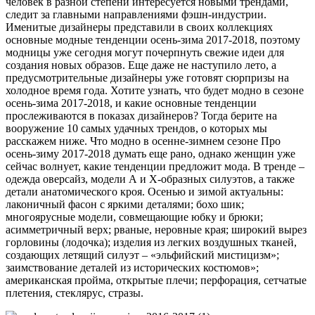
человек в разной степени интересуется новыми трендами,
следит за главными направлениями фэшн-индустрии.
Именитые дизайнеры представили в своих коллекциях
основные модные тенденции осень-зима 2017-2018, поэтому
модницы уже сегодня могут почерпнуть свежие идеи для
создания новых образов. Еще даже не наступило лето, а
предусмотрительные дизайнеры уже готовят сюрпризы на
холодное время года. Хотите узнать, что будет модно в сезоне
осень-зима 2017-2018, и какие основные тенденции
прослеживаются в показах дизайнеров? Тогда берите на
вооружение 10 самых удачных трендов, о которых мы
расскажем ниже. Что модно в осенне-зимнем сезоне Про
осень-зиму 2017-2018 думать еще рано, однако женщин уже
сейчас волнует, какие тенденции предложит мода. В тренде –
одежда оверсайз, модели А и Х-образных силуэтов, а также
детали анатомического кроя. Осенью и зимой актуальны:
лаконичный фасон с яркими деталями; бохо шик;
многоярусные модели, совмещающие юбку и брюки;
асимметричный верх; рваные, неровные края; широкий вырез
горловины (лодочка); изделия из легких воздушных тканей,
создающих летящий силуэт – «эльфийский мистицизм»;
заимствование деталей из исторических костюмов»;
американская пройма, открытые плечи; перфорация, сетчатые
плетения, стеклярус, стразы.