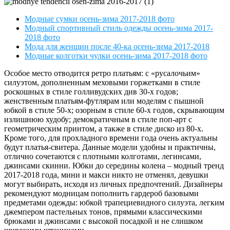
Модные сумки осень-зима 2017-2018 фото
Модный спортивный стиль одежды осень-зима 2017-
2018 фото
Мода для женщин после 40-ка осень-зима 2017-2018
Модные колготки чулки осень-зима 2017-2018 фото
Особое место отводится ретро платьям: с «русалочьим»
силуэтом, дополненным меховыми горжетками в стиле
роскошных в стиле голливудских див 30-х годов;
женственным платьям-футлярам или моделям с пышной
юбкой в стиле 50-х; озорным в стиле 60-х годов, скрывающим
излишнюю худобу; демократичным в стиле поп-арт с
геометрическим принтом, а также в стиле диско из 80-х.
Кроме того, для прохладного времени года очень актуальны
будут платья-свитера. Данные модели удобны и практичны,
отлично сочетаются с плотными колготами, легинсами,
джинсами скинни. Юбки до середины колена – модный тренд
2017-2018 года, мини и макси никто не отменял, девушки
могут выбирать, исходя из личных предпочтений. Дизайнеры
рекомендуют модницам пополнить гардероб базовыми
предметами одежды: юбкой трапециевидного силуэта, легким
джемпером пастельных тонов, прямыми классическими
брюками и джинсами с высокой посадкой и не слишком