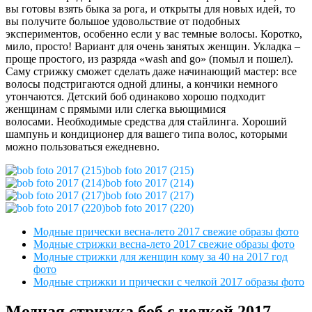
вы готовы взять быка за рога, и открыты для новых идей, то
вы получите большое удовольствие от подобных
экспериментов, особенно если у вас темные волосы. Коротко,
мило, просто! Вариант для очень занятых женщин. Укладка –
проще простого, из разряда «wash and go» (помыл и пошел).
Саму стрижку сможет сделать даже начинающий мастер: все
волосы подстригаются одной длины, а кончики немного
утончаются. Детский боб одинаково хорошо подходит
женщинам с прямыми или слегка вьющимися
волосами. Необходимые средства для стайлинга. Хороший
шампунь и кондиционер для вашего типа волос, которыми
можно пользоваться ежедневно.
bob foto 2017 (215)
bob foto 2017 (214)
bob foto 2017 (217)
bob foto 2017 (220)
Модные прически весна-лето 2017 свежие образы фото
Модные стрижки весна-лето 2017 свежие образы фото
Модные стрижки для женщин кому за 40 на 2017 год
фото
Модные стрижки и прически с челкой 2017 образы фото
Модная стрижка боб с челкой 2017