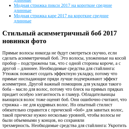
длинные
Модная стрижка пикси 2017 на короткие средние
длинные
Модная стрижка каре 2017 на короткие средние
длинные
Стильный асимметричный боб 2017
новинки фото
Прямые волосы никогда не будут смотреться скучно, если
сделать асимметричный боб. Это волосы, уложенные на косой
пробор – подстрижены так, что с одной стороны короче, а с
другой – длиннее. Необходимые средства для стайлинга:
Утюжок поможет создать эффектную укладку, потому что
прямые ниспадающие пряди лучше подчеркивают эффект
асимметрии. Другой важный помощник для укладки такого
боба – масло для волос, потому что блеск на прямых прядках
придает особую элегантность и гламур. Обладательницы
вьющихся волос тоже оценят боб. Они ошибочно считают, что
стрижка – не для кудрявых волос. Но опытный стилист
обязательно справится с прической «боб» для завитых волос,
такой прическе нужно несколько уровней, чтобы волосы не
были объемными у концов, но сохраняли
трехмерность. Необходимые средства для стайлинга: Укротить