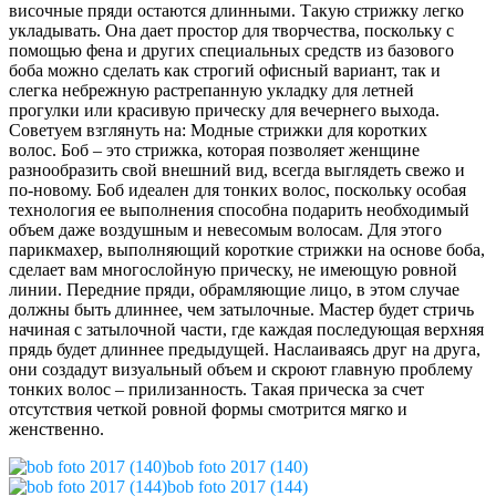
височные пряди остаются длинными. Такую стрижку легко
укладывать. Она дает простор для творчества, поскольку с
помощью фена и других специальных средств из базового
боба можно сделать как строгий офисный вариант, так и
слегка небрежную растрепанную укладку для летней
прогулки или красивую прическу для вечернего выхода.
Советуем взглянуть на: Модные стрижки для коротких
волос. Боб – это стрижка, которая позволяет женщине
разнообразить свой внешний вид, всегда выглядеть свежо и
по-новому. Боб идеален для тонких волос, поскольку особая
технология ее выполнения способна подарить необходимый
объем даже воздушным и невесомым волосам. Для этого
парикмахер, выполняющий короткие стрижки на основе боба,
сделает вам многослойную прическу, не имеющую ровной
линии. Передние пряди, обрамляющие лицо, в этом случае
должны быть длиннее, чем затылочные. Мастер будет стричь
начиная с затылочной части, где каждая последующая верхняя
прядь будет длиннее предыдущей. Наслаиваясь друг на друга,
они создадут визуальный объем и скроют главную проблему
тонких волос – прилизанность. Такая прическа за счет
отсутствия четкой ровной формы смотрится мягко и
женственно.
bob foto 2017 (140)
bob foto 2017 (144)