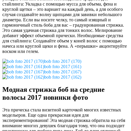
стайлинга: Укладка с помощью мусса для объема, фена и
круглой щетки – это вариант на каждый день, а для особого
случая создавайте волну щипцами для завивки небольшого
диаметра. Если вы носите челку, то самый изящный и
гармоничный стиль боба для вас – градуированная стрижка.
Это самая удачная стрижка для тонких волос. Мелирование
добавит эффект объемной прически. Необходимые средства
для стайлинга: Создавайте объем у коней волос с помощью
начеса или круглой щеки и фена. А «перышки» акцентируйте
воском или гелем.
bob foto 2017 (170)
bob foto 2017 (161)
bob foto 2017 (167)
bob foto 2017 (162)
Модная стрижка боб на средние
волосы 2017 новинки фото
Эта прическа стала визитной карточкой многих известных
модельеров. Еще одна прекрасная идея для
экспериментирования! Эта модная стрижка обратила на себя
внимание многих девушек благодаря тому, что она подходит
практически для любого типа лица. Боб до плеч отличный