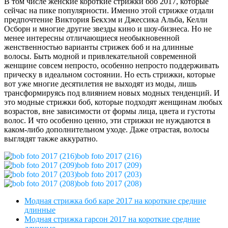
В том числе женские короткие стрижки боб 2017, которые
сейчас на пике популярности. Именно этой стрижке отдали
предпочтение Виктория Бекхэм и Джессика Альба, Келли
Осборн и многие другие звезды кино и шоу-бизнеса. Но не
менее интересны отличающиеся необыкновенной
женственностью варианты стрижек боб и на длинные
волосы. Быть модной и привлекательной современной
женщине совсем непросто, особенно непросто поддерживать
прическу в идеальном состоянии. Но есть стрижки, которые
вот уже многие десятилетия не выходят из моды, лишь
трансформируясь под влиянием новых модных тенденций. И
это модные стрижки боб, которые подходят женщинам любых
возрастов, вне зависимости от формы лица, цвета и густоты
волос. И что особенно ценно, эти стрижки не нуждаются в
каком-либо дополнительном уходе. Даже отрастая, волосы
выглядят также аккуратно.
bob foto 2017 (216)
bob foto 2017 (209)
bob foto 2017 (203)
bob foto 2017 (208)
Модная стрижка боб каре 2017 на короткие средние
длинные
Модная стрижка гарсон 2017 на короткие средние