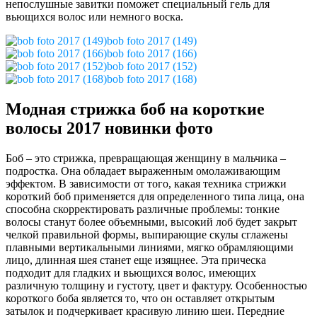
непослушные завитки поможет специальный гель для
вьющихся волос или немного воска.
bob foto 2017 (149)
bob foto 2017 (166)
bob foto 2017 (152)
bob foto 2017 (168)
Модная стрижка боб на короткие
волосы 2017 новинки фото
Боб – это стрижка, превращающая женщину в мальчика –
подростка. Она обладает выраженным омолаживающим
эффектом. В зависимости от того, какая техника стрижки
короткий боб применяется для определенного типа лица, она
способна скорректировать различные проблемы: тонкие
волосы станут более объемными, высокий лоб будет закрыт
челкой правильной формы, выпирающие скулы сглажены
плавными вертикальными линиями, мягко обрамляющими
лицо, длинная шея станет еще изящнее. Эта прическа
подходит для гладких и вьющихся волос, имеющих
различную толщину и густоту, цвет и фактуру. Особенностью
короткого боба является то, что он оставляет открытым
затылок и подчеркивает красивую линию шеи. Передние