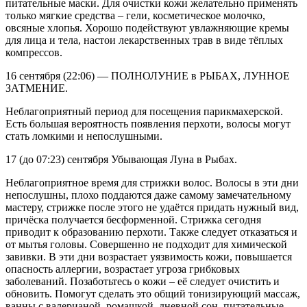
питательные маски. Для очистки кожи желательно применять
только мягкие средства – гели, косметическое молочко,
овсяные хлопья. Хорошо подействуют увлажняющие кремы
для лица и тела, настои лекарственных трав в виде тёплых
компрессов.
16 сентября (22:06) — ПОЛНОЛУНИЕ в РЫБАХ, ЛУННОЕ
ЗАТМЕНИЕ.
Неблагоприятный период для посещения парикмахерской.
Есть большая вероятность появления перхоти, волосы могут
стать ломкими и непослушными.
17 (до 07:23) сентября Убывающая Луна в Рыбах.
Неблагоприятное время для стрижки волос. Волосы в эти дни
непослушны, плохо поддаются даже самому замечательному
мастеру, стрижке после этого не удаётся придать нужный вид,
причёска получается бесформенной. Стрижка сегодня
приводит к образованию перхоти. Также следует отказаться и
от мытья головы. Совершенно не подходит для химической
завивки. В эти дни возрастает уязвимость кожи, повышается
опасность аллергии, возрастает угроза грибковых
заболеваний. Позаботьтесь о кожи – её следует очистить и
обновить. Помогут сделать это общий тонизирующий массаж,
ванны с валерианой, ромашкой, дневной сон, питательные