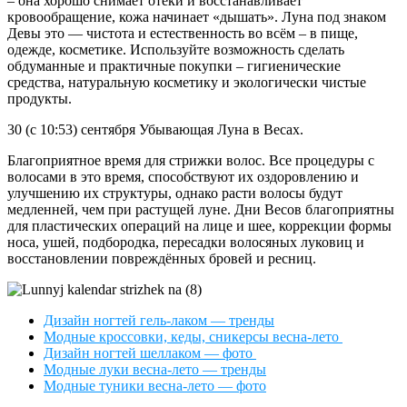
– она хорошо снимает отёки и восстанавливает
кровообращение, кожа начинает «дышать». Луна под знаком
Девы это — чистота и естественность во всём – в пище,
одежде, косметике. Используйте возможность сделать
обдуманные и практичные покупки – гигиенические
средства, натуральную косметику и экологически чистые
продукты.
30 (с 10:53) сентября Убывающая Луна в Весах.
Благоприятное время для стрижки волос. Все процедуры с
волосами в это время, способствуют их оздоровлению и
улучшению их структуры, однако расти волосы будут
медленней, чем при растущей луне. Дни Весов благоприятны
для пластических операций на лице и шее, коррекции формы
носа, ушей, подбородка, пересадки волосяных луковиц и
восстановлении повреждённых бровей и ресниц.
Дизайн ногтей гель-лаком — тренды
Модные кроссовки, кеды, сникерсы весна-лето
Дизайн ногтей шеллаком — фото
Модные луки весна-лето — тренды
Модные туники весна-лето — фото