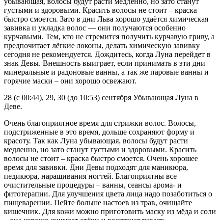
убывающая, волосы будут расти медленно, но зато станут
густыми и здоровыми. Красить волосы не стоит – краска
быстро смоется. Зато в дни Льва хорошо удаётся химическая
завивка и укладка волос — они получаются особенно
курчавыми. Тем, кто не стремится получить курчавую гриву, а
предпочитает лёгкие локоны, делать химическую завивку
сегодня не рекомендуется. Дождитесь, когда Луна перейдет в
знак Девы. Внешность выиграет, если принимать в эти дни
минеральные и радоновые ванны, а так же паровые ванны и
горячие маски – они хорошо освежают.
28 (с 00:44), 29, 30 (до 10:53) сентября Убывающая Луна в
Деве.
Очень благоприятное время для стрижки волос. Волосы,
подстриженные в это время, дольше сохраняют форму и
красоту. Так как Луна убывающая, волосы будут расти
медленно, но зато станут густыми и здоровыми. Красить
волосы не стоит – краска быстро смоется. Очень хорошее
время для завивки. Дни Девы подходят для маникюра,
педикюра, наращивания ногтей. Благоприятны все
очистительные процедуры – ванны, сеансы арома- и
фитотерапии. Для улучшения цвета лица надо позаботиться о
пищеварении. Пейте больше настоев из трав, очищайте
кишечник. Для кожи можно приготовить маску из мёда и соли