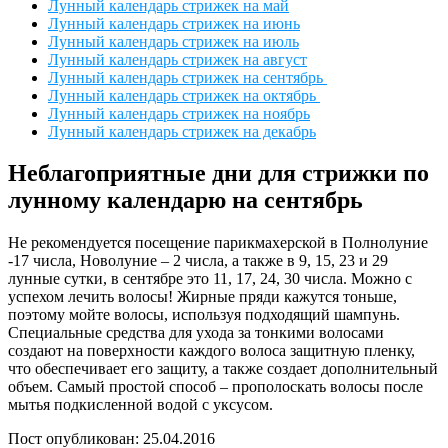
Лунный календарь стрижек на май
Лунный календарь стрижек на июнь
Лунный календарь стрижек на июль
Лунный календарь стрижек на август
Лунный календарь стрижек на сентябрь
Лунный календарь стрижек на октябрь
Лунный календарь стрижек на ноябрь
Лунный календарь стрижек на декабрь
Неблагоприятные дни для стрижки по
лунному календарю на сентябрь
Не рекомендуется посещение парикмахерской в Полнолуние
-17 числа, Новолуние – 2 числа, а также в 9, 15, 23 и 29
лунные сутки, в сентябре это 11, 17, 24, 30 числа. Можно с
успехом лечить волосы! Жирные пряди кажутся тоньше,
поэтому мойте волосы, используя подходящий шампунь.
Специальные средства для ухода за тонкими волосами
создают на поверхности каждого волоса защитную пленку,
что обеспечивает его защиту, а также создает дополнительный
объем. Самый простой способ – прополоскать волосы после
мытья подкисленной водой с уксусом.
Пост опубликован: 25.04.2016