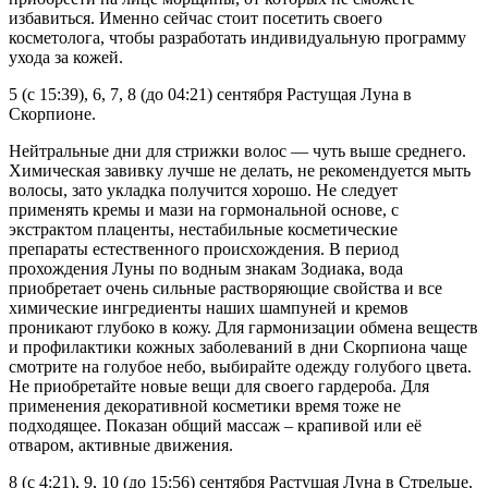
избавиться. Именно сейчас стоит посетить своего
косметолога, чтобы разработать индивидуальную программу
ухода за кожей.
5 (с 15:39), 6, 7, 8 (до 04:21) сентября Растущая Луна в
Скорпионе.
Нейтральные дни для стрижки волос — чуть выше среднего.
Химическая завивку лучше не делать, не рекомендуется мыть
волосы, зато укладка получится хорошо. Не следует
применять кремы и мази на гормональной основе, с
экстрактом плаценты, нестабильные косметические
препараты естественного происхождения. В период
прохождения Луны по водным знакам Зодиака, вода
приобретает очень сильные растворяющие свойства и все
химические ингредиенты наших шампуней и кремов
проникают глубоко в кожу. Для гармонизации обмена веществ
и профилактики кожных заболеваний в дни Скорпиона чаще
смотрите на голубое небо, выбирайте одежду голубого цвета.
Не приобретайте новые вещи для своего гардероба. Для
применения декоративной косметики время тоже не
подходящее. Показан общий массаж – крапивой или её
отваром, активные движения.
8 (с 4:21), 9, 10 (до 15:56) сентября Растущая Луна в Стрельце.