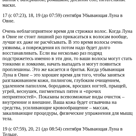
маски.
17 (с 07:23), 18, 19 (до 07:59) сентября Убывающая Луна в
Овне.
Очень неблагоприятное время для стрижки волос. Когда Луна
в Овне не стоит лишний раз прикасаться к волосам вообще,
лучше их даже не расчёсывать. В это время волосы очень
уязвимы, а повреждения их потом надо будет долго
восстанавливать. Если вы несколько раз подряд
подстрижетесь именно в эти дни, то ваши волосы могут стать
тонкими и ломкими, начать выпадать и могут появиться
проплешины. Это же касается и бритья. Когда убывающая
Луна в Овне – это хорошее время для того, чтобы заняться
разглаживанием кожи, пилингом, глубоким очищением,
удалением папиллом, бородавок, вросших ногтей, прыщей,
угрей, веснушек, пигментных пятен и «прочих
неприятностей». Показаны всевозможные виды очисток –
внутренние и внешние. Ваша кожа будет отзывчива на
средства, усиливающие кровообращение – массаж,
закаливающие процедуры, физические упражнения для мышц
тела.
19 (с 07:59), 20, 21 (до 08:54) сентября Убывающая Луна в
Тельце.