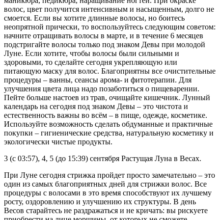
маникюра, педикюра, наращивание ногтей. При окраске
волос, цвет получится интенсивным и насыщенным, долго не
смоется. Если вы хотите длинные волосы, но боитесь
неопрятной прически, то воспользуйтесь следующим советом:
начните отращивать волосы в марте, и в течение 6 месяцев
подстригайте волосы только под знаком Девы при молодой
Луне. Если хотите, чтобы волосы были сильными и
здоровыми, то сделайте сегодня укрепляющую или
питающую маску для волос. Благоприятны все очистительные
процедуры – ванны, сеансы арома- и фитотерапии. Для
улучшения цвета лица надо позаботиться о пищеварении.
Пейте больше настоев из трав, очищайте кишечник. Лунный
календарь на сегодня под знаком Девы – это чистота и
естественность важны во всём – в пище, одежде, косметике.
Используйте возможность сделать обдуманные и практичные
покупки – гигиенические средства, натуральную косметику и
экологически чистые продукты.
3 (с 03:57), 4, 5 (до 15:39) сентября Растущая Луна в Весах.
При Луне сегодня стрижка пройдет просто замечательно – это
один из самых благоприятных дней для стрижки волос. Все
процедуры с волосами в это время способствуют их лучшему
росту, оздоровлению и улучшению их структуры. В день
Весов старайтесь не раздражаться и не кричать: вы рискуете
приобрести на лице морщины, от которых не сможете