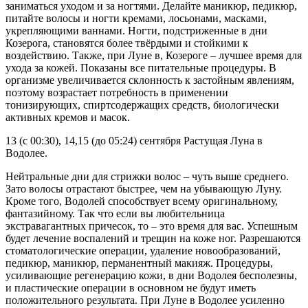
заниматься уходом и за ногтями. Делайте маникюр, педикюр,
питайте волосы и ногти кремами, лосьонами, масками,
укрепляющими ваннами. Ногти, подстриженные в дни
Козерога, становятся более твёрдыми и стойкими к
воздействию. Также, при Луне в, Козероге – лучшее время для
ухода за кожей. Показаны все питательные процедуры. В
организме увеличивается склонность к застойным явлениям,
поэтому возрастает потребность в применении
тонизирующих, спиртсодержащих средств, биологически
активных кремов и масок.
13 (с 00:30), 14,15 (до 05:24) сентября Растущая Луна в
Водолее.
Нейтральные дни для стрижки волос – чуть выше среднего.
Зато волосы отрастают быстрее, чем на убывающую Луну.
Кроме того, Водолей способствует всему оригинальному,
фантазийному. Так что если вы любительница
экстравагантных причесок, то – это время для вас. Успешным
будет лечение воспалений и трещин на коже ног. Разрешаются
стоматологические операции, удаление новообразований,
педикюр, маникюр, перманентный макияж. Процедуры,
усиливающие регенерацию кожи, в дни Водолея бесполезны,
и пластические операции в основном не будут иметь
положительного результата. При Луне в Водолее усиленно