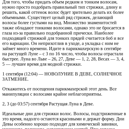
Для того, чтобы придать объем редким и тонким волосам,
нужно просто подобрать правильный тип стрижки, длину и
решить, какой оттенок волос будет зрительно делать их более
объемными. Существует целый ряд стрижек, делающий
волосы более густыми на вид. Множество знаменитостей
также обладают тонкими волосами, однако это не бросается в
глаза из-за правильно подобранной прически. Наиболее
подходящей стрижкой для тонких прядей считается боб и все
его вариации. Он неприхотлив в уходе, а укладка с ним не
займет много времени. Идите в парикмахерскую в сентябре
на растущей Луне – с 3 по 16 число, чтобы волосы отрастали
быстрее. Луна во Льве – 26, 27, Деве — 1, 2, 28, Весах — 3, 4,
5 — лучшее время для модной стрижки.
1 сентября (12:04) — НОВОЛУНИЕ В ДЕВЕ, СОЛНЕЧНОЕ
ЗАТМЕНИЕ.
Откажитесь от посещения парикмахерской этот день. Все
манипуляции с волосами крайне неблагоприятны.
2, 3 (до 03:57) сентября Растущая Луна в Деве.
Идеальные дни для стрижки волос. Волосы, подстриженные в
это время, надолго остаются красивыми и держат форму. Дни
Девы особенно хорошо подходят для химической завивки,