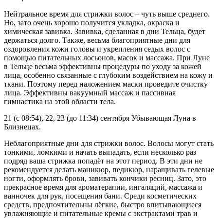
Нейтральное время для стрижки волос – чуть выше среднего.
Но, зато очень хорошо получится укладка, окраска и
химическая завивка. Завивка, сделанная в дни Тельца, будет
держаться долго. Также, весьма благоприятные дни для
оздоровления кожи головы и укрепления седых волос с
помощью питательных лосьонов, масок и массажа. При Луне
в Тельце весьма эффективны процедуры по уходу за кожей
лица, особенно связанные с глубоким воздействием на кожу и
ткани. Поэтому перед наложением маски проведите очистку
лица. Эффективны вакуумный массаж и пассивная
гимнастика на этой области тела.
21 (с 08:54), 22, 23 (до 11:34) сентября Убывающая Луна в
Близнецах.
Неблагоприятные дни для стрижки волос. Волосы могут стать
тонкими, ломкими и начать выпадать, если несколько раз
подряд ваша стрижка попадёт на этот период. В эти дни не
рекомендуется делать маникюр, педикюр, наращивать гелевые
ногти, оформлять брови, завивать кончики ресниц. Зато, это
прекрасное время для ароматерапии, ингаляций, массажа и
ванночек для рук, посещения бани. Среди косметических
средств, предпочтительны лёгкие, быстро впитывающиеся
увлажняющие и питательные кремы с экстрактами трав и