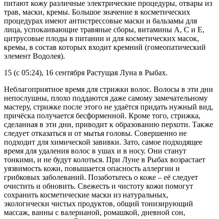
питают кожу различные электрические процедуры, отвары из
трав, маски, кремы. Большое значение в косметических
процедурах имеют антистрессовые маски и бальзамы для
лица, успокаивающие травяные сборы, витамины А, С и Е,
цитрусовые плоды в питании и для косметических масок,
кремы, в состав которых входит кремний (гомеопатический
элемент Водолея).
15 (с 05:24), 16 сентября Растущая Луна в Рыбах.
Неблагоприятное время для стрижки волос. Волосы в эти дни
непослушны, плохо поддаются даже самому замечательному
мастеру, стрижке после этого не удаётся придать нужный вид,
причёска получается бесформенной. Кроме того, стрижка,
сделанная в эти дни, приводит к образованию перхоти. Также
следует отказаться и от мытья головы. Совершенно не
подходит для химической завивки. Зато, самое подходящее
время для удаления волос в ушах и в носу. Они станут
тонкими, и не будут колоться. При Луне в Рыбах возрастает
уязвимость кожи, повышается опасность аллергии и
грибковых заболеваний. Позаботьтесь о коже – её следует
очистить и обновить. Свежесть и чистоту кожи помогут
сохранить косметические маски из натуральных,
экологически чистых продуктов, общий тонизирующий
массаж, ванны с валерианой, ромашкой, дневной сон,