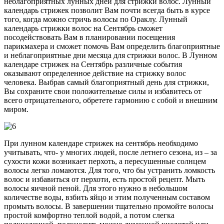
неблагоприятных лунных дней для стрижки волос. Лунный
календарь стрижек позволит Вам почти всегда быть в курсе
того, когда можно стричь волосы по Ораклу. Лунный
календарь стрижки волос на Сентябрь сможет
посодействовать Вам в планировании посещения
парикмахера и сможет помочь Вам определить благоприятные
и неблагоприятные дни месяца для стрижки волос. В Лунном
календаре стрижек на Сентябрь различные события
оказывают определенное действие на стрижку волос
человека. Выбрав самый благоприятный день для стрижки,
Вы сохраните свои положительные силы и избавитесь от
всего отрицательного, обретете гармонию с собой и внешним
миром.
При лунном календаре стрижек на сентябрь необходимо
учитывать, что- у многих людей, после летнего сезона, из – за
сухости кожи возникает перхоть, а пересушенные солнцем
волосы легко ломаются. Для того, что бы устранить ломкость
волос и избавиться от перхоти, есть простой рецепт. Мыть
волосы яичной пеной. Для этого нужно в небольшом
количестве воды, взбить яйцо и этим полученным составом
промыть волосы. В завершении тщательно промойте волосы
простой комфортно теплой водой, а потом слегка