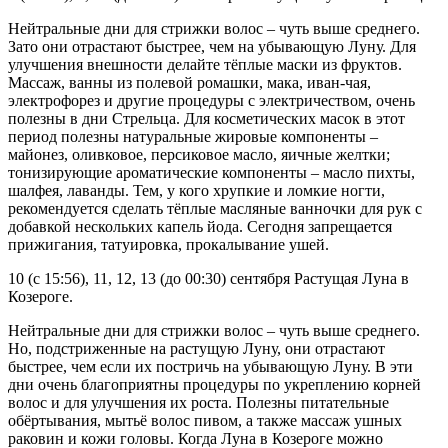
Нейтральные дни для стрижки волос – чуть выше среднего.
Зато они отрастают быстрее, чем на убывающую Луну. Для
улучшения внешности делайте тёплые маски из фруктов.
Массаж, ванны из полевой ромашки, мака, иван-чая,
электрофорез и другие процедуры с электричеством, очень
полезны в дни Стрельца. Для косметических масок в этот
период полезны натуральные жировые компоненты –
майонез, оливковое, персиковое масло, яичные желтки;
тонизирующие ароматические компоненты – масло пихты,
шалфея, лаванды. Тем, у кого хрупкие и ломкие ногти,
рекомендуется сделать тёплые масляные ванночки для рук с
добавкой нескольких капель йода. Сегодня запрещается
прижигания, татуировка, прокалывание ушей.
10 (с 15:56), 11, 12, 13 (до 00:30) сентября Растущая Луна в
Козероге.
Нейтральные дни для стрижки волос – чуть выше среднего.
Но, подстриженные на растущую Луну, они отрастают
быстрее, чем если их постричь на убывающую Луну. В эти
дни очень благоприятны процедуры по укреплению корней
волос и для улучшения их роста. Полезны питательные
обёртывания, мытьё волос пивом, а также массаж ушных
раковин и кожи головы. Когда Луна в Козероге можно