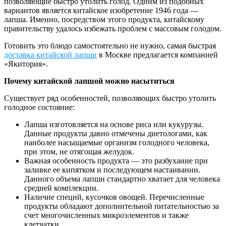
позволяющие быстро утолить голод. Одним из подобных
вариантов является китайское изобретение 1946 года —
лапша. Именно, посредством этого продукта, китайскому
правительству удалось избежать проблем с массовым голодом.
Готовить это блюдо самостоятельно не нужно, самая быстрая
доставка китайской лапши
в Москве предлагается компанией
«Якитория».
Почему китайской лапшой можно насытиться
Существует ряд особенностей, позволяющих быстро утолить
голодное состояние:
Лапша изготовляется на основе риса или кукурузы.
Данные продукты давно отмечены диетологами, как
наиболее насыщаемые организм голодного человека,
при этом, не отягощая желудок.
Важная особенность продукта — это разбухание при
заливке ее кипятком и последующем настаивании.
Данного объема лапши стандартно хватает для человека
средней комплекции.
Наличие специй, кусочков овощей. Перечисленные
продукты обладают дополнительной питательностью за
счет многочисленных микроэлементов и также
клетчатки.