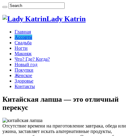
Lady Katrin
Главная
Ассорти
Свадьба
Ногти
Макияж
Что? Где? Когда?
Новый год
Покупки
Женское
Здоровье
Контакты
Китайская лапша — это отличный
перекус
Отсутствие времени на приготовление завтрака, обеда или
ужина, заставляет искать альтернативные продукты,