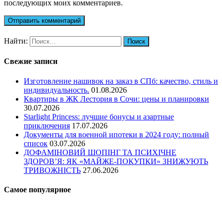
последующих моих комментариев.
Найти:
Свежие записи
Изготовление нашивок на заказ в СПб: качество, стиль и
индивидуальность.
01.08.2026
Квартиры в ЖК Лестория в Сочи: цены и планировки
30.07.2026
Starlight Princess: лучшие бонусы и азартные
приключения
17.07.2026
Документы для военной ипотеки в 2024 году: полный
список
03.07.2026
ДОФАМІНОВИЙ ШОПІНГ ТА ПСИХІЧНЕ
ЗДОРОВ’Я: ЯК «МАЙЖЕ-ПОКУПКИ» ЗНИЖУЮТЬ
ТРИВОЖНІСТЬ
27.06.2026
Самое популярное