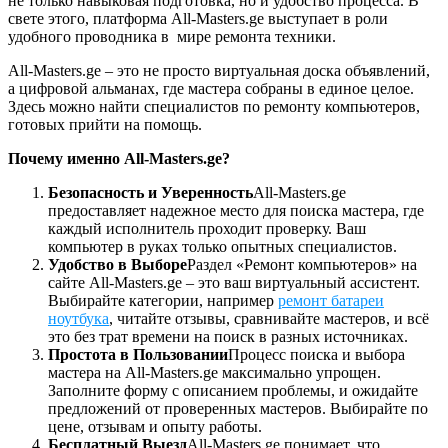
не только навыковая подготовка, но и удобство процесса. В
свете этого, платформа All-Masters.ge выступает в роли
удобного проводника в мире ремонта техники.
All-Masters.ge – это не просто виртуальная доска объявлений,
а цифровой альманах, где мастера собраны в единое целое.
Здесь можно найти специалистов по ремонту компьютеров,
готовых прийти на помощь.
Почему именно All-Masters.ge?
Безопасность и Уверенность
All-Masters.ge
предоставляет надежное место для поиска мастера, где
каждый исполнитель проходит проверку. Ваш
компьютер в руках только опытных специалистов.
Удобство в Выборе
Раздел «Ремонт компьютеров» на
сайте All-Masters.ge – это ваш виртуальный ассистент.
Выбирайте категории, например
ремонт батареи
ноутбука
, читайте отзывы, сравнивайте мастеров, и всё
это без трат времени на поиск в разных источниках.
Простота в Пользовании
Процесс поиска и выбора
мастера на All-Masters.ge максимально упрощен.
Заполните форму с описанием проблемы, и ожидайте
предложений от проверенных мастеров. Выбирайте по
цене, отзывам и опыту работы.
Бесплатный Выезд
All-Masters.ge понимает, что