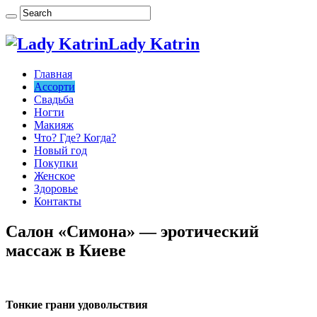
Lady Katrin
Главная
Ассорти
Свадьба
Ногти
Макияж
Что? Где? Когда?
Новый год
Покупки
Женское
Здоровье
Контакты
Салон «Симона» — эротический
массаж в Киеве
Тонкие грани удовольствия