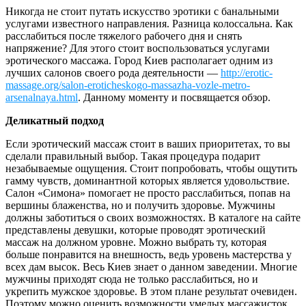
Никогда не стоит путать искусство эротики с банальными
услугами известного направления. Разница колоссальна. Как
расслабиться после тяжелого рабочего дня и снять
напряжение? Для этого стоит воспользоваться услугами
эротического массажа. Город Киев располагает одним из
лучших салонов своего рода деятельности —
http://erotic-
massage.org/salon-eroticheskogo-massazha-vozle-metro-
arsenalnaya.html
. Данному моменту и посвящается обзор.
Деликатный подход
Если эротический массаж стоит в ваших приоритетах, то вы
сделали правильный выбор. Такая процедура подарит
незабываемые ощущения. Стоит попробовать, чтобы ощутить
гамму чувств, доминантной которых является удовольствие.
Салон «Симона» помогает не просто расслабиться, попав на
вершины блаженства, но и получить здоровье. Мужчины
должны заботиться о своих возможностях. В каталоге на сайте
представлены девушки, которые проводят эротический
массаж на должном уровне. Можно выбрать ту, которая
больше понравится на внешность, ведь уровень мастерства у
всех дам высок. Весь Киев знает о данном заведении. Многие
мужчины приходят сюда не только расслабиться, но и
укрепить мужское здоровье. В этом плане результат очевиден.
Поэтому можно оценить возможности умелых массажисток.