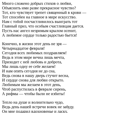
Много сложено добрых стихов о любви,
Объяснить ими разве прекрасное чувство?
Тот, кто чувствует трепет священный в крови —
Тот способен на главное в мире искусство.
Нам с тобой посчастливилось выиграть тот
Главный приз, что особым счастливцам дается.
Пусть нас ангел незримым крылом осенит,
А любимое сердце только радостью бьется!
Конечно, в жизни этот день не зря —
Четырнадцатое февраля!
Сегодня всех любимых поздравляем!
Ведь в этом мире вечна лишь мечта,
Приходит с ней любовь и доброта,
Мы лишь одну ее себе желаем!
И нам опять сегодня не до сна,
Ведь снова в нашу дверь стучит весна,
И сердце снова для любви открыто.
Любимым мы желаем в этот день,
Чтоб распустилась в феврале сирень,
А рифмы — чтобы были не избиты!
Тепло на душе и волнительно чудо,
Ведь день нашей встречи вовек не забуду.
Он мне подарил вдохновенье и ласку,