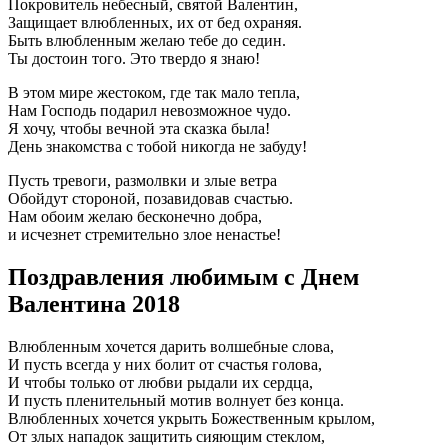
Покровитель небесный, святой Валентин,
Защищает влюбленных, их от бед охраняя.
Быть влюбленным желаю тебе до седин.
Ты достоин того. Это твердо я знаю!
В этом мире жестоком, где так мало тепла,
Нам Господь подарил невозможное чудо.
Я хочу, чтобы вечной эта сказка была!
День знакомства с тобой никогда не забуду!
Пусть тревоги, размолвки и злые ветра
Обойдут стороной, позавидовав счастью.
Нам обоим желаю бесконечно добра,
и исчезнет стремительно злое ненастье!
Поздравления любимым с Днем
Валентина 2018
Влюбленным хочется дарить волшебные слова,
И пусть всегда у них болит от счастья голова,
И чтобы только от любви рыдали их сердца,
И пусть пленительный мотив волнует без конца.
Влюбленных хочется укрыть Божественным крылом,
От злых нападок защитить сияющим стеклом,