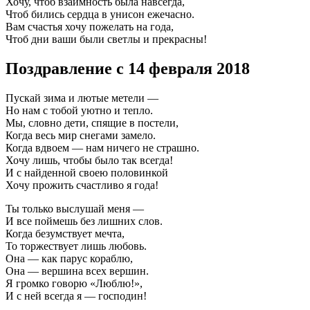
Хочу, чтоб взаимность была навсегда,
Чтоб бились сердца в унисон ежечасно.
Вам счастья хочу пожелать на года,
Чтоб дни ваши были светлы и прекрасны!
Поздравление с 14 февраля 2018
Пускай зима и лютые метели —
Но нам с тобой уютно и тепло.
Мы, словно дети, спящие в постели,
Когда весь мир снегами замело.
Когда вдвоем — нам ничего не страшно.
Хочу лишь, чтобы было так всегда!
И с найденной своею половинкой
Хочу прожить счастливо я года!
Ты только выслушай меня —
И все поймешь без лишних слов.
Когда безумствует мечта,
То торжествует лишь любовь.
Она — как парус кораблю,
Она — вершина всех вершин.
Я громко говорю «Люблю!»,
И с ней всегда я — господин!