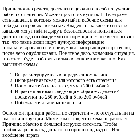
При наличии средств, доступен еще один способ получение
рабочих стратегии. Можно просто их купить. В Телеграме
есть каналы, в которых можно найти рабочие схемы для
победы в игровых автоматах. Владельцы какого-то из этих
каналов могут найти дыру в безопасности и попытаться
достать оттуда необходимую информацию. Чаще всего бывает
так, что такие люди ищут нужную информацию,
проанализировали ее и придумали выигрышную стратегию,
после чего опубликовали. Понятное дело, возможна ситуация,
что схема будет работать только в конкретном казино. Как
выглядит схема?
Вы регистрируетесь в определенном казино
Выбираете автомат, для которого есть стратегия
Пополняете баланса на сумму в 2000 рублей
Играете в автомат следующим образом: делаете 4
прокрутки по 250 рублей и 5 по 200 рублей.
Побеждаете и забираете деньги
Основной принцип работы по стратегии – не отступать ни на
шаг от инструкции. Может быть так, что схема не работает.
Причина обычно в большой загрузке автомата. Чтобы
проблема решилась, достаточно просто подождать. Или
вообще не играть.