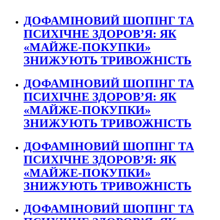
ДОФАМІНОВИЙ ШОПІНГ ТА
ПСИХІЧНЕ ЗДОРОВ’Я: ЯК
«МАЙЖЕ-ПОКУПКИ»
ЗНИЖУЮТЬ ТРИВОЖНІСТЬ
ДОФАМІНОВИЙ ШОПІНГ ТА
ПСИХІЧНЕ ЗДОРОВ’Я: ЯК
«МАЙЖЕ-ПОКУПКИ»
ЗНИЖУЮТЬ ТРИВОЖНІСТЬ
ДОФАМІНОВИЙ ШОПІНГ ТА
ПСИХІЧНЕ ЗДОРОВ’Я: ЯК
«МАЙЖЕ-ПОКУПКИ»
ЗНИЖУЮТЬ ТРИВОЖНІСТЬ
ДОФАМІНОВИЙ ШОПІНГ ТА