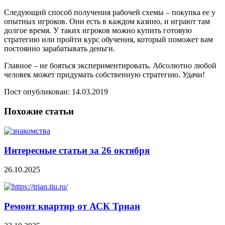
Следующий способ получения рабочей схемы – покупка ее у
опытных игроков. Они есть в каждом казино, и играют там
долгое время. У таких игроков можно купить готовую
стратегию или пройти курс обучения, который поможет вам
постоянно зарабатывать деньги.
Главное – не бояться экспериментировать. Абсолютно любой
человек может придумать собственную стратегию. Удачи!
Пост опубликован: 14.03.2019
Похожие статьи
Интересные статьи за 26 октября
26.10.2025
Ремонт квартир от АСК Триан