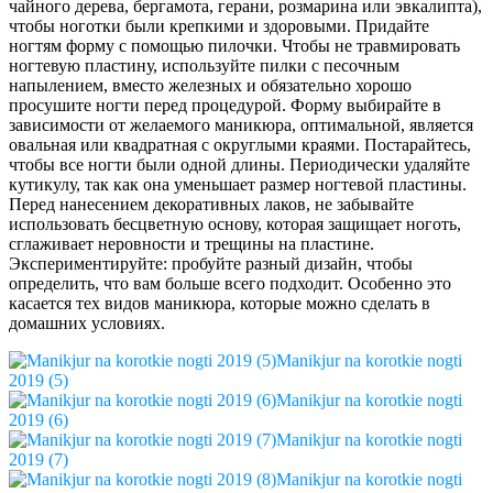
чайного дерева, бергамота, герани, розмарина или эвкалипта),
чтобы ноготки были крепкими и здоровыми. Придайте
ногтям форму с помощью пилочки. Чтобы не травмировать
ногтевую пластину, используйте пилки с песочным
напылением, вместо железных и обязательно хорошо
просушите ногти перед процедурой. Форму выбирайте в
зависимости от желаемого маникюра, оптимальной, является
овальная или квадратная с округлыми краями. Постарайтесь,
чтобы все ногти были одной длины. Периодически удаляйте
кутикулу, так как она уменьшает размер ногтевой пластины.
Перед нанесением декоративных лаков, не забывайте
использовать бесцветную основу, которая защищает ноготь,
сглаживает неровности и трещины на пластине.
Экспериментируйте: пробуйте разный дизайн, чтобы
определить, что вам больше всего подходит. Особенно это
касается тех видов маникюра, которые можно сделать в
домашних условиях.
Manikjur na korotkie nogti
2019 (5)
Manikjur na korotkie nogti
2019 (6)
Manikjur na korotkie nogti
2019 (7)
Manikjur na korotkie nogti