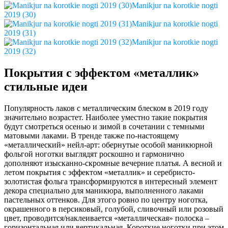
Manikjur na korotkie nogti
2019 (30)
Manikjur na korotkie nogti
2019 (31)
Manikjur na korotkie nogti
2019 (32)
Покрытия с эффектом «металлик»
стильные идеи
Популярность лаков с металлическим блеском в 2019 году
значительно возрастет. Наиболее уместно такие покрытия
будут смотреться осенью и зимой в сочетании с темными
матовыми лаками. В тренде также по-настоящему
«металлический» нейл-арт: обернутые особой маникюрной
фольгой ноготки выглядят роскошно и гармонично
дополняют изысканно-скромные вечерние платья. А весной и
летом покрытия с эффектом «металлик» и серебристо-
золотистая фольга трансформируются в интересный элемент
декора специально для маникюра, выполненного лаками
пастельных оттенков. Для этого ровно по центру ноготка,
окрашенного в персиковый, голубой, сливочный или розовый
цвет, проводится/наклеивается «металлическая» полоска –
горизонтальная или вертикальная. Короткие ноготки при этом