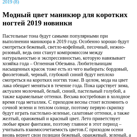
2019 (8)
Модный цвет маникюр для коротких
ногтей 2019 новинки
Пастельные тона будут самыми популярными при
выполнении маникюра в 2019 году. Особенно хорошо будут
смотреться бежевый, светло-кофейный, песочный, нежно-
розовый, ведь они станут компромиссом между
натуральностью и экспрессивностью, которую навязывает
хозяйка года – Огненная Обезьяна. Любительницам
насыщенных красок тоже есть из чего выбирать: бордовый,
фиолетовый, черный, глубокий синий будут неплохо
смотреться на коротких ногтях тоже. В целом, мода на цвет
лака обещает меняться в течение года. Пока царствует зима,
актуален молочный, белый, синий, пастельный голубой, а
также карамельные оттенки. Весьма востребован в холодное
время года металлик. С приходом весны стоит вспомнить о
сочной зелени и теплом солнце, поэтому первую скрипку
будут играть пастельно-зеленые, салатовые оттенки, а также
желтый, оранжевый и красный цвет. Лето приветствует
любые яркие фантазии, поэтому главное в этот период –
учитывать взаимосочетаемость цветов.С приходом осени
вновь вернет свои позиции бежевый, оранжевый, зеленый, а